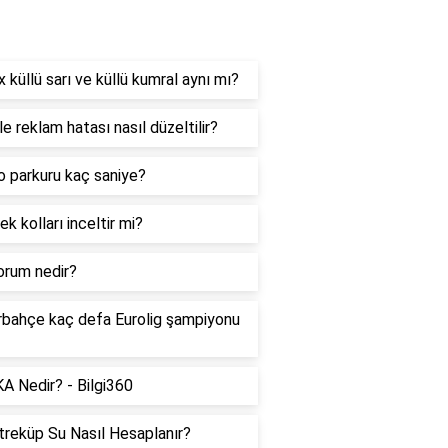
aşam
İx küllü sarı ve küllü kumral aynı mı?
e reklam hatası nasıl düzeltilir?
 parkuru kaç saniye?
k kolları inceltir mi?
orum nedir?
bahçe kaç defa Eurolig şampiyonu
A Nedir? - Bilgi360
reküp Su Nasıl Hesaplanır?