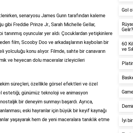
Gol o
stlenirken, senaryosu James Gunn tarafından kaleme
Rüya
ğu gibi Freddie Prinze Jr., Sarah Michelle Gellar,
Gelir
bi tanınmış oyuncular yer aldı. Çocuklardan yetişkinlere
ap eden film, Scooby Doo ve arkadaşlarının kaybolan bir
60 Ki
ve Sı
eli yolculuğu konu alıyor. Filmde, sahte bir canavarın
mik ve heyecan dolu maceralar izleyicileri
Plati
Bask
kim süreçleri, özellikle görsel efektleri ve özel
Game
sel estetiği, günümüz teknoloji ve animasyon
e nostaljik bir deneyim sunmayı başardı. Ayrıca,
Demir
nlanması, eski hayranlar için büyük bir keyif kaynağı
ik anlar yaşayarak hem de yeni maceralara tanıklık etme
İyi b