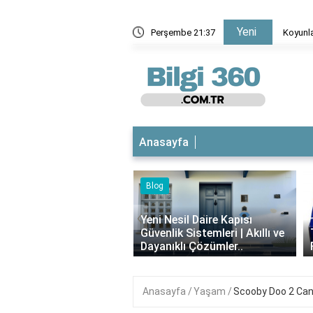
Yeni
rma aşı nedir?
Perşembe 21:37
Koyunla
Anasayfa
Blog
iyotikli Krem Açık
‹
a Sürülür mü?
Yeni Nesil Daire Kapısı
ımı, Faydaları ve
Güvenlik Sistemleri | Akıllı ve
i..
Dayanıklı Çözümler..
Anasayfa
Yaşam
Scooby Doo 2 Cana