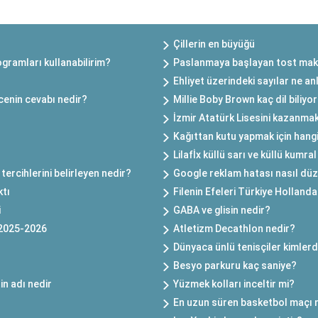
Çillerin en büyüğü
gramları kullanabilirim?
Paslanmaya başlayan tost makin
Ehliyet üzerindeki sayılar ne a
cenin cevabı nedir?
Millie Boby Brown kaç dil biliyo
İzmir Atatürk Lisesini kazanmak
Kağıttan kutu yapmak için hangi 
Lilafİx küllü sarı ve küllü kumra
tercihlerini belirleyen nedir?
Google reklam hatası nasıl düze
ktı
Filenin Efeleri Türkiye Hollan
i
GABA ve glisin nedir?
 2025-2026
Atletizm Decathlon nedir?
Dünyaca ünlü tenisçiler kimlerd
Besyo parkuru kaç saniye?
in adı nedir
Yüzmek kolları inceltir mi?
En uzun süren basketbol maçı 