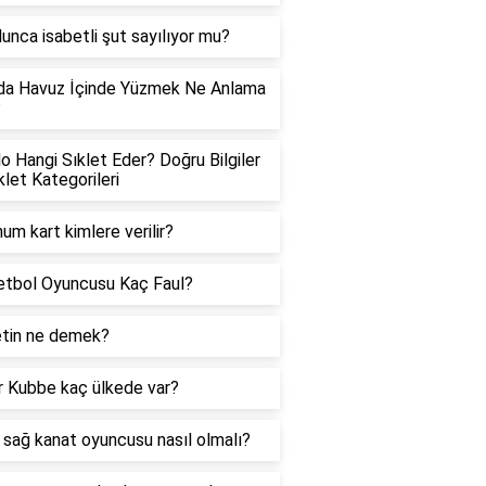
lunca isabetli şut sayılıyor mu?
da Havuz İçinde Yüzmek Ne Anlama
?
lo Hangi Sıklet Eder? Doğru Bilgiler
klet Kategorileri
num kart kimlere verilir?
etbol Oyuncusu Kaç Faul?
tin ne demek?
 Kubbe kaç ülkede var?
ir sağ kanat oyuncusu nasıl olmalı?