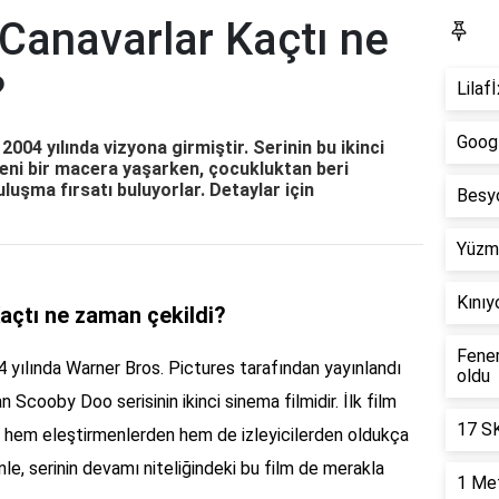
Canavarlar Kaçtı ne
Y
?
Lilaf
Googl
004 yılında vizyona girmiştir. Serinin bu ikinci
yeni bir macera yaşarken, çocukluktan beri
uluşma fırsatı buluyorlar. Detaylar için
Besyo
Yüzme
Kınıy
açtı ne zaman çekildi?
Fener
 yılında Warner Bros. Pictures tarafından yayınlandı
oldu
n Scooby Doo serisinin ikinci sinema filmidir. İlk film
17 SK
 hem eleştirmenlerden hem de izleyicilerden oldukça
le, serinin devamı niteliğindeki bu film de merakla
1 Met