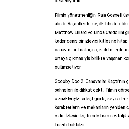
bekleniyordu.
Filmin yönetmenliğini Raja Gosnell ü
alındı. Başrollerde ise, ilk filmde oldu
Matthew Lillard ve Linda Cardellini gi
kadar geniş bir izleyici kitlesine hit
canavarı bulmak için çıktıkları eğlenc
ortaya çıkmasıyla birlikte yaşanan ko
gülümsetiyor.
Scooby Doo 2: Canavarlar Kaçtı'nın çe
sahneleri ile dikkat çekti. Filmin gör
olanaklarıyla birleştiğinde, seyirciler
karakterlerin ve mekanların yeniden ca
oldu. İzleyiciler, filmde hem nostalj
fırsatı buldular.