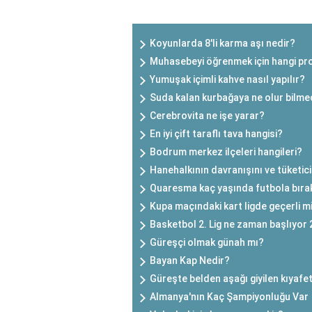
SON EKLENEN YAZILAR
Koyunlarda 8'li karma aşı nedir?
Muhasebeyi öğrenmek için hangi pro
Yumuşak içimli kahve nasıl yapılır?
Suda kalan kurbağaya ne olur bilme
Cerebrovita ne işe yarar?
En iyi çift taraflı tava hangisi?
Bodrum merkez ilçeleri hangileri?
Hanehalkının davranışını ve tüketici 
Quaresma kaç yaşında futbola bıra
Kupa maçındaki kart ligde geçerli m
Basketbol 2. Lig ne zaman başlıyor
Güreşçi olmak günah mı?
Bayan Kap Nedir?
Güreşte belden aşağı giyilen kıyafet
Almanya'nın Kaç Şampiyonluğu Var