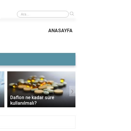
›
Çillerin en büyüğü
ANASAYFA
›
Daflon ne kadar süre
3 Aylık Bebek Günde K
kullanılmalı?
Mama Yer?