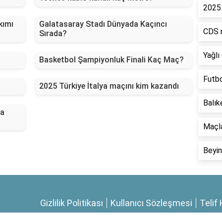
2025 
kımı
Galatasaray Stadı Dünyada Kaçıncı
CDS n
Sırada?
Yağlı
Basketbol Şampiyonluk Finali Kaç Maç?
Futbo
2025 Türkiye İtalya maçını kim kazandı
Balık
ta
Maçla
Beyin
Gizlilik Politikası
Kullanıcı Sözleşmesi
Telif 