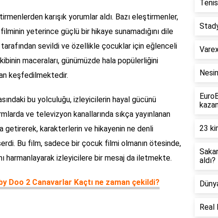
Tenis
irmenlerden karışık yorumlar aldı. Bazı eleştirmenler,
Stad
filminin yeterince güçlü bir hikaye sunamadığını dile
r tarafından sevildi ve özellikle çocuklar için eğlenceli
Varex
kibinin maceraları, günümüzde hala popülerliğini
Nesi
dan keşfedilmektedir.
EuroB
ındaki bu yolculuğu, izleyicilerin hayal gücünü
kazan
formlarda ve televizyon kanallarında sıkça yayınlanan
23 ki
a getirerek, karakterlerin ve hikayenin ne denli
serdi. Bu film, sadece bir çocuk filmi olmanın ötesinde,
Sakar
ı harmanlayarak izleyicilere bir mesaj da iletmekte.
aldı?
y Doo 2 Canavarlar Kaçtı ne zaman çekildi?
Dünya
Real 