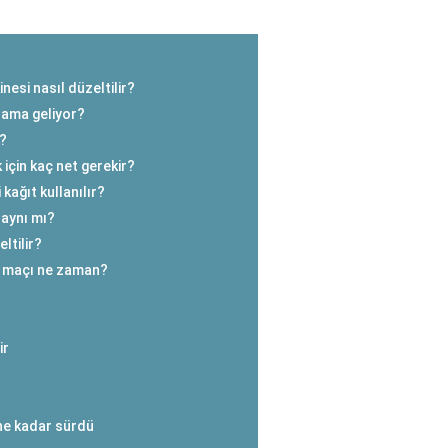
esi nasıl düzeltilir?
nlama geliyor?
r?
 için kaç net gerekir?
kağıt kullanılır?
l aynı mı?
ltilir?
da maçı ne zaman?
ir
ne kadar sürdü