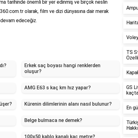
a tarihinde önemli bir yer edinmiş ve birçok neslin
Amput
i360.com.tr olarak, film ve dizi dünyasına dair merak
ya devam edeceğiz.
Harit
Voley
TS St
Özelli
dı?
Erkek saç boyası hangi renklerden
oluşur?
Kapak
GS Li
AMG E63 s kaç km hız yapar?
kaçt
düşer?
Kürenin dilimlerinin alanı nasıl bulunur?
En gü
Belge bulmaca ne demek?
Türki
Hakkı
100x50 kablo kanalı kaç metre?