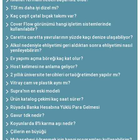
TDI mı daha iyi dizel mi?
Kaç çeşit çatal bıçak takımı var?
Cover Flow görünümü hangi işletim sistemlerinde
kullanılabilir?
Caretta caretta yavrularının yüzde kaçı denize ulaşabiliyor?
Alkol nedeniyle ehliyetimi geri aldıktan sonra ehliyetimi nasıl
yenileyebilirim?
Ev yapımı açma böreği kaç kat olur?
Host kelimesi ne anlama geliyor?
2 yıllık üniversite tercihleri ortaöğretimden yapılır mı?
Vitray cam ve plastik aynı mı?
Supra'nın en eski modeli
Ürün katalog çekimi kaç saat sürer?
Rüyada Banka Hesabına Yüklü Para Gelmesi
Gavur tdk nedir?
Koyunlarda 8'li karma aşı nedir?
Çillerin en büyüğü
Muhasebeyi öğrenmek için hangi programları kullanabilirim?