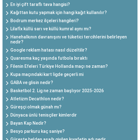
En iyi çift taraflı tava hangisi?
Kağıttan kutu yapmak için hangi kağıt kullanılır?
Bodrum merkez ilçeleri hangileri?
Lilafİx küllü sarı ve küllü kumral aynı mı?
Hanehalkının davranışını ve tüketici tercihlerini belirleyen
nedir?
Google reklam hatası nasıl düzeltilir?
Quaresma kaç yaşında futbola bıraktı
Filenin Efeleri Türkiye Hollanda maçı ne zaman?
Kupa maçındaki kart ligde geçerli mi
GABA ve glisin nedir?
Basketbol 2. Lig ne zaman başlıyor 2025-2026
Atletizm Decathlon nedir?
Güreşçi olmak günah mı?
Dünyaca ünlü tenisçiler kimlerdir
Bayan Kap Nedir?
Besyo parkuru kaç saniye?
Güreşte belden aşağı giyilen kıyafetin adı nedir