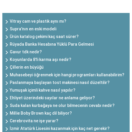
SON EKLENEN YAZILAR
Vitray cam ve plastik aynı mı?
Supra'nın en eski modeli
Ürün katalog çekimi kaç saat sürer?
Rüyada Banka Hesabına Yüklü Para Gelmesi
Gavur tdk nedir?
Koyunlarda 8'li karma aşı nedir?
Çillerin en büyüğü
Muhasebeyi öğrenmek için hangi programları kullanabilirim?
Paslanmaya başlayan tost makinesi nasıl düzeltilir?
Yumuşak içimli kahve nasıl yapılır?
Ehliyet üzerindeki sayılar ne anlama geliyor?
Suda kalan kurbağaya ne olur bilmecenin cevabı nedir?
Millie Boby Brown kaç dil biliyor?
Cerebrovita ne işe yarar?
İzmir Atatürk Lisesini kazanmak için kaç net gerekir?