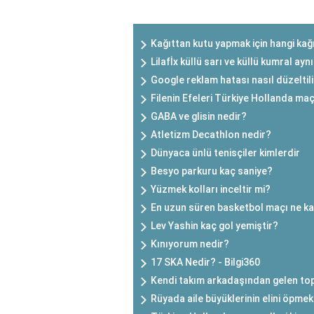
SON EKLENEN YAZILAR
Kağıttan kutu yapmak için hangi kağı
Lilafİx küllü sarı ve küllü kumral ayn
Google reklam hatası nasıl düzeltil
Filenin Efeleri Türkiye Hollanda ma
GABA ve glisin nedir?
Atletizm Decathlon nedir?
Dünyaca ünlü tenisçiler kimlerdir
Besyo parkuru kaç saniye?
Yüzmek kolları inceltir mi?
En uzun süren basketbol maçı ne k
Lev Yashin kaç gol yemiştir?
Kınıyorum nedir?
17 SKA Nedir? - Bilgi360
Kendi takım arkadaşından gelen top
Rüyada aile büyüklerinin elini öpmek