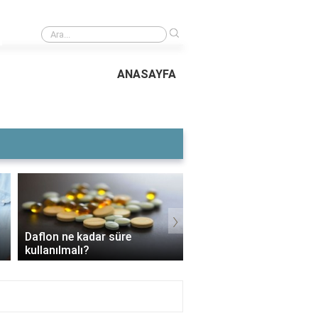
›
Bodrum merkez ilçeleri hangileri?
ANASAYFA
›
Daflon ne kadar süre
3 Aylık Bebek Günde K
kullanılmalı?
Mama Yer?