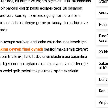
tesinde, bir kültür ve yaşam biçimidir. Türk takımlarının
Stad
bir parçası olarak kabul edilmektedir. Bu başarılar,
Varex
nüne sererken, aynı zamanda genç nesillere ilham
rılarla daha da ileriye gitme potansiyeline sahiptir ve
Nesi
adır.
EuroB
kazan
nın Avrupa serüvenlerini daha yakından incelemek için
kımı çeyrek final oynadı
başlıklı makalemizi ziyaret
23 ki
0.com.tr olarak, Türk futbolunun uluslararası başarılara
Sakar
n diğer önemli olayları da ele almaya devam edeceğiz.
aldı?
 verici gelişmeleri takip etmek, sporseverlerin
Dünya
Real 
Amput