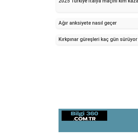
2025 Türkiye İtalya maçını kim kaz
Ağır anksiyete nasıl geçer
Kırkpınar güreşleri kaç gün sürüyor