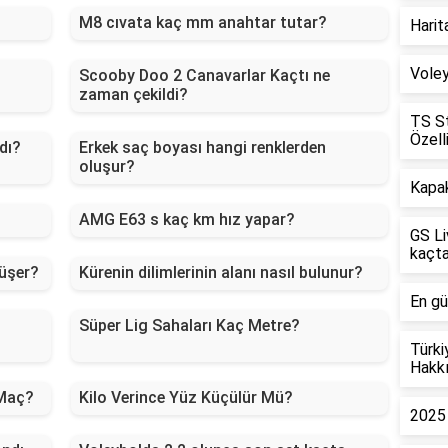
M8 cıvata kaç mm anahtar tutar?
Harit
Voley
Scooby Doo 2 Canavarlar Kaçtı ne
zaman çekildi?
TS St
Özelli
dı?
Erkek saç boyası hangi renklerden
oluşur?
Kapak
AMG E63 s kaç km hız yapar?
GS Li
kaçt
düşer?
Kürenin dilimlerinin alanı nasıl bulunur?
En gü
Süper Lig Sahaları Kaç Metre?
Türki
Hakkı
 Maç?
Kilo Verince Yüz Küçülür Mü?
2025 