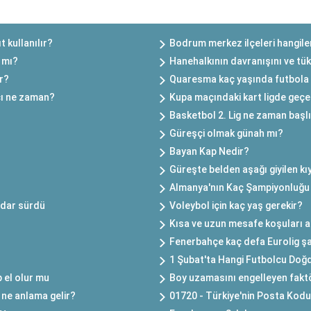
t kullanılır?
Bodrum merkez ilçeleri hangile
ı mı?
Hanehalkının davranışını ve tüke
ir?
Quaresma kaç yaşında futbola 
çı ne zaman?
Kupa maçındaki kart ligde geçer
Basketbol 2. Lig ne zaman başl
Güreşçi olmak günah mı?
Bayan Kap Nedir?
Güreşte belden aşağı giyilen kıy
Almanya'nın Kaç Şampiyonluğu
adar sürdü
Voleybol için kaç yaş gerekir?
Kısa ve uzun mesafe koşuları a
Fenerbahçe kaç defa Eurolig ş
1 Şubat'ta Hangi Futbolcu Doğd
 el olur mu
Boy uzamasını engelleyen faktör
 ne anlama gelir?
01720 - Türkiye'nin Posta Kodu B