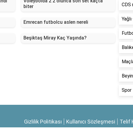
andı
Voleybolda 2 2 olunca son set kaçta
CDS n
biter
Yağlı
Emrecan futbolcu aslen nereli
Futbo
Beşiktaş Miray Kaç Yaşında?
Balık
Maçla
Beyin
Spor 
Gizlilik Politikası
Kullanıcı Sözleşmesi
Telif 