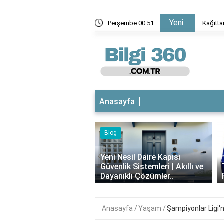
Yeni
ak için hangi kağıt kullanılır?
Perşembe 00:51
Kağıtta
Anasayfa
Blog
iyotikli Krem Açık
‹
a Sürülür mü?
Yeni Nesil Daire Kapısı
ımı, Faydaları ve
Güvenlik Sistemleri | Akıllı ve
i..
Dayanıklı Çözümler..
Anasayfa
Yaşam
Şampiyonlar Ligi'n