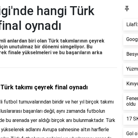
gi'nde hangi Türk
Y
final oynadı
Lilaf
Googl
li anlardan biri olan Türk takımlarının çeyrek
 için unutulmaz bir dönemi simgeliyor. Bu
ek finale yükselmeleri ve bu başarıların arka
Besyo
Yüzme
Kınıy
 Türk takımı çeyrek final oynadı
Fener
li futbol turnuvalarından biridir ve her yıl birçok takımı
oldu
 uluslararası başarıları değil, aynı zamanda futbolun
17 SK
n de bu arenada yer aldığı birçok anı bulunmaktadır. Türk
yükselerek adlarını Avrupa sahnesine altın harflerle
Gol o