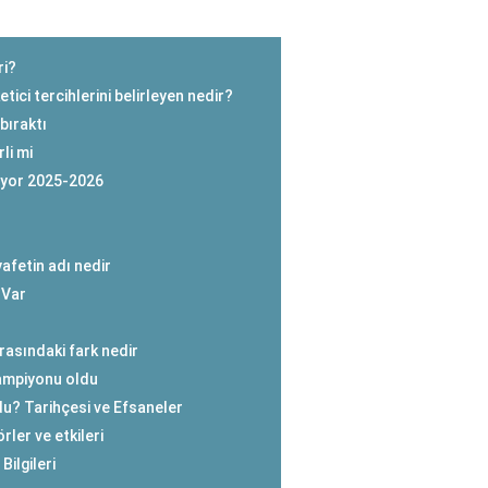
ri?
tici tercihlerini belirleyen nedir?
bıraktı
li mi
ıyor 2025-2026
afetin adı nedir
 Var
rasındaki fark nedir
ampiyonu oldu
u? Tarihçesi ve Efsaneler
ler ve etkileri
ilgileri