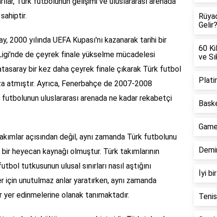
rılar, Türk futbolunun gelişimi ve uluslararası arenada
ahiptir.
Rüya
Gelir
ay, 2000 yılında UEFA Kupası'nı kazanarak tarihi bir
60 Ki
 Ligi'nde de çeyrek finale yükselme mücadelesi
ve Sı
tasaray bir kez daha çeyrek finale çıkarak Türk futbol
Plati
imza atmıştır. Ayrıca, Fenerbahçe de 2007-2008
 futbolunun uluslararası arenada ne kadar rekabetçi
Bask
Game
takımlar açısından değil, aynı zamanda Türk futbolunu
Demir
 bir heyecan kaynağı olmuştur. Türk takımlarının
utbol tutkusunun ulusal sınırları nasıl aştığını
İyi b
er için unutulmaz anlar yaratırken, aynı zamanda
ir yer edinmelerine olanak tanımaktadır.
Tenis