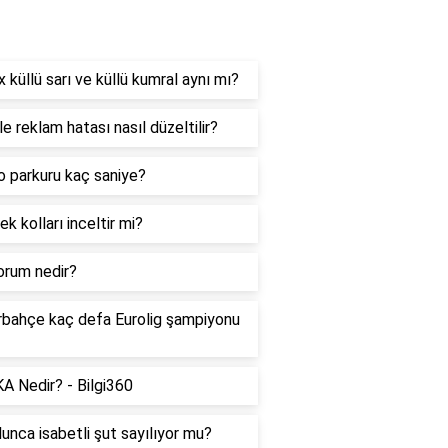
aşam
İx küllü sarı ve küllü kumral aynı mı?
e reklam hatası nasıl düzeltilir?
 parkuru kaç saniye?
k kolları inceltir mi?
orum nedir?
bahçe kaç defa Eurolig şampiyonu
A Nedir? - Bilgi360
lunca isabetli şut sayılıyor mu?