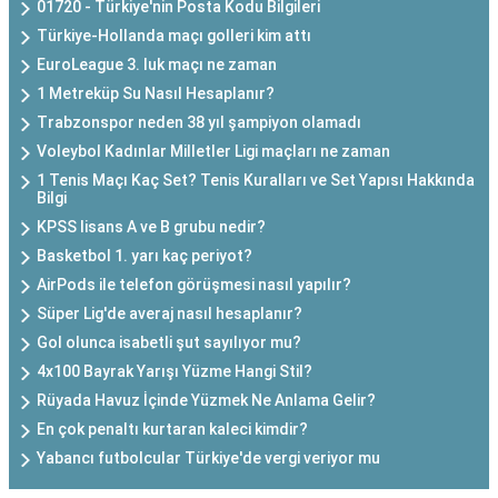
01720 - Türkiye'nin Posta Kodu Bilgileri
Türkiye-Hollanda maçı golleri kim attı
EuroLeague 3. luk maçı ne zaman
1 Metreküp Su Nasıl Hesaplanır?
Trabzonspor neden 38 yıl şampiyon olamadı
Voleybol Kadınlar Milletler Ligi maçları ne zaman
1 Tenis Maçı Kaç Set? Tenis Kuralları ve Set Yapısı Hakkında
Bilgi
KPSS lisans A ve B grubu nedir?
Basketbol 1. yarı kaç periyot?
AirPods ile telefon görüşmesi nasıl yapılır?
Süper Lig'de averaj nasıl hesaplanır?
Gol olunca isabetli şut sayılıyor mu?
4x100 Bayrak Yarışı Yüzme Hangi Stil?
Rüyada Havuz İçinde Yüzmek Ne Anlama Gelir?
En çok penaltı kurtaran kaleci kimdir?
Yabancı futbolcular Türkiye'de vergi veriyor mu