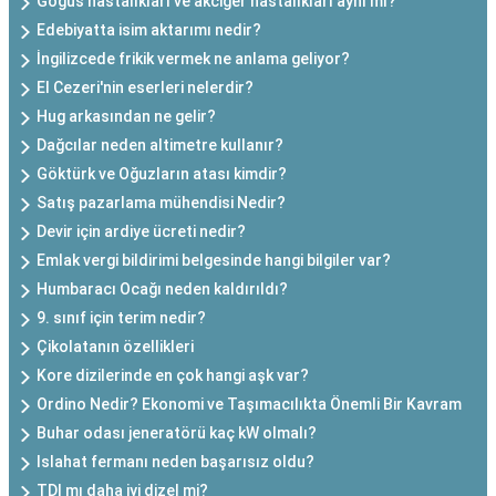
Göğüs hastalıkları ve akciğer hastalıkları aynı mı?
Edebiyatta isim aktarımı nedir?
İngilizcede frikik vermek ne anlama geliyor?
El Cezeri'nin eserleri nelerdir?
Hug arkasından ne gelir?
Dağcılar neden altimetre kullanır?
Göktürk ve Oğuzların atası kimdir?
Satış pazarlama mühendisi Nedir?
Devir için ardiye ücreti nedir?
Emlak vergi bildirimi belgesinde hangi bilgiler var?
Humbaracı Ocağı neden kaldırıldı?
9. sınıf için terim nedir?
Çikolatanın özellikleri
Kore dizilerinde en çok hangi aşk var?
Ordino Nedir? Ekonomi ve Taşımacılıkta Önemli Bir Kavram
Buhar odası jeneratörü kaç kW olmalı?
Islahat fermanı neden başarısız oldu?
TDI mı daha iyi dizel mi?