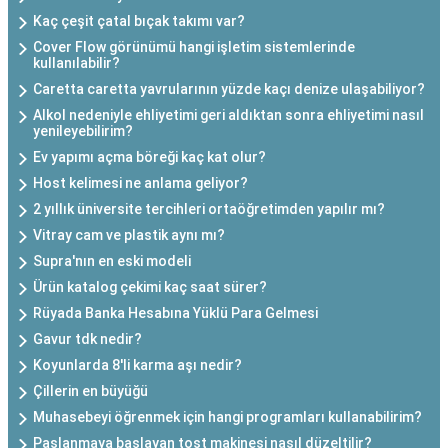
Kaç çeşit çatal bıçak takımı var?
Cover Flow görünümü hangi işletim sistemlerinde
kullanılabilir?
Caretta caretta yavrularının yüzde kaçı denize ulaşabiliyor?
Alkol nedeniyle ehliyetimi geri aldıktan sonra ehliyetimi nasıl
yenileyebilirim?
Ev yapımı açma böreği kaç kat olur?
Host kelimesi ne anlama geliyor?
2 yıllık üniversite tercihleri ortaöğretimden yapılır mı?
Vitray cam ve plastik aynı mı?
Supra'nın en eski modeli
Ürün katalog çekimi kaç saat sürer?
Rüyada Banka Hesabına Yüklü Para Gelmesi
Gavur tdk nedir?
Koyunlarda 8'li karma aşı nedir?
Çillerin en büyüğü
Muhasebeyi öğrenmek için hangi programları kullanabilirim?
Paslanmaya başlayan tost makinesi nasıl düzeltilir?