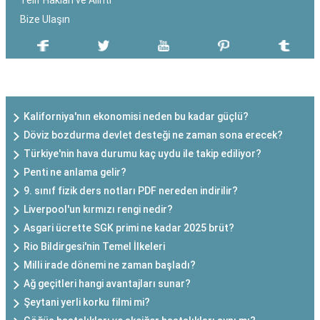
Telif Hakları ve Alıntı
Bize Ulaşın
SON EKLENEN YAZILAR
Kaliforniya'nın ekonomisi neden bu kadar güçlü?
Döviz bozdurma devlet desteği ne zaman sona erecek?
Türkiye'nin hava durumu kaç uydu ile takip ediliyor?
Penti ne anlama gelir?
9. sınıf fizik ders notları PDF nereden indirilir?
Liverpool'un kırmızı rengi nedir?
Asgari ücrette SGK primi ne kadar 2025 brüt?
Rio Bildirgesi'nin Temel İlkeleri
Milli irade dönemi ne zaman başladı?
Ağ geçitleri hangi avantajları sunar?
Şeytani yerli korku filmi mi?