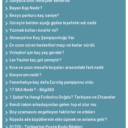
Dünyaca ünlü tenisçiler kimlerdir
Bayan Kap Nedir?
Besyo parkuru kaç saniye?
Güreşte belden aşağı giyilen kıyafetin adı nedir
Yüzmek kolları inceltir mi?
Almanya'nın Kaç Şampiyonluğu Var
En uzun süren basketbol maçı ne kadar sürdü
Voleybol için kaç yaş gerekir?
Lev Yashin kaç gol yemiştir?
Kısa ve uzun mesafe koşuları arasındaki fark nedir
Kınıyorum nedir?
Fenerbahçe kaç defa Eurolig şampiyonu oldu
17 SKA Nedir? - Bilgi360
1 Şubat'ta Hangi Futbolcu Doğdu? Tarihçesi ve Efsaneler
Kendi takım arkadaşından gelen top el olur mu
Boy uzamasını engelleyen faktörler ve etkileri
Rüyada aile büyüklerinin elini öpmek ne anlama gelir?
01720 - Türkiye'nin Posta Kodu Bilgileri