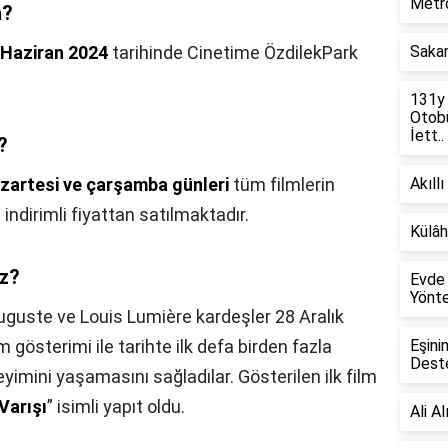
Metro
a?
 Haziran 2024
tarihinde Cinetime ÖzdilekPark
Sakar
131y
Otobü
İett..
?
zartesi ve çarşamba günleri
tüm filmlerin
Akıllı
 indirimli fiyattan satılmaktadır.
Külâh
iz?
Evde 
Yönte
uguste ve Louis Lumière kardeşler 28 Aralık
m gösterimi ile tarihte ilk defa birden fazla
Eşini
Deste
eyimini yaşamasını sağladılar. Gösterilen ilk film
Varışı
” isimli yapıt oldu.
Ali A