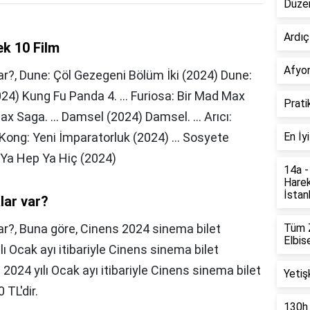
Düzen
Ardıç
ek 10 Film
Afyon
r?, Dune: Çöl Gezegeni Bölüm İki (2024) Dune:
024) Kung Fu Panda 4. ... Furiosa: Bir Mad Max
Prati
 Saga. ... Damsel (2024) Damsel. ... Arıcı:
 Kong: Yeni İmparatorluk (2024) ... Sosyete
En İy
s: Ya Hep Ya Hiç (2024)
14a -
Harek
İstanb
lar var?
ar?,
Buna göre, Cinens 2024 sinema bilet
Tüm Z
Elbise
ılı Ocak ayı itibariyle Cinens sinema bilet
r. 2024 yılı Ocak ayı itibariyle Cinens sinema bilet
Yetiş
0 TL'dir.
130h 