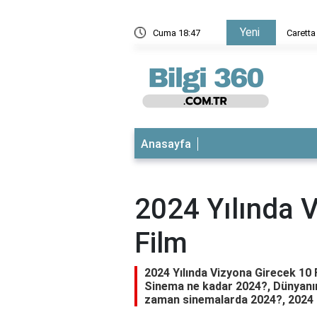
Yeni
Caretta caretta yavrularının yüzde kaçı denize ulaşabiliyor?
Cuma 18:47
Anasayfa
2024 Yılında 
Film
2024 Yılında Vizyona Girecek 10 
Sinema ne kadar 2024?, Dünyanın e
zaman sinemalarda 2024?, 2024 h