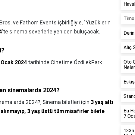
Haval
Timot
ros. ve Fathom Events işbirliğiyle, "Yüzüklerin
4
'te sinema severlerle yeniden buluşacak.
Derin
Alıç 
i?
 Ocak 2024
tarihinde Cinetime ÖzdilekPark
Oto C
Neler
Eskiş
man sinemalarda 2024?
Stand
inemalarda 2024?,
Sinema biletleri için
3 yaş altı
alınmayıp, 3 yaş üstü tüm misafirler bilete
Bu Ha
7 Oc
133n 