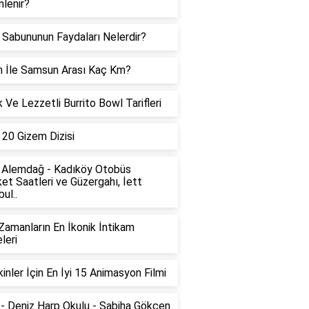
lenir?
 Sabununun Faydaları Nelerdir?
 İle Samsun Arası Kaç Km?
k Ve Lezzetli Burrito Bowl Tarifleri
i 20 Gizem Dizisi
 Alemdağ - Kadıköy Otobüs
et Saatleri ve Güzergahı, İett
ul..
amanların En İkonik İntikam
leri
kinler İçin En İyi 15 Animasyon Filmi
- Deniz Harp Okulu - Sabiha Gökçen