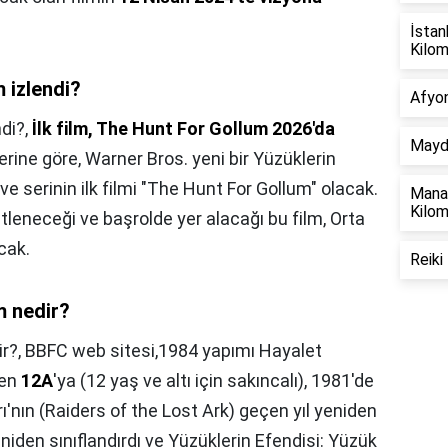
İstan
Kilo
 izlendi?
Afyon
ndi?,
İlk film, The Hunt For Gollum 2026'da
Mayda
berine göre, Warner Bros. yeni bir Yüzüklerin
e serinin ilk filmi "The Hunt For Gollum" olacak.
Manav
Kilo
tleneceği ve başrolde yer alacağı bu film, Orta
cak.
Reiki
m nedir?
ir?,
BBFC web sitesi,1984 yapımı Hayalet
den
12A
'ya (12 yaş ve altı için sakıncalı), 1981'de
ı'nın (Raiders of the Lost Ark) geçen yıl yeniden
niden sınıflandırdı ve Yüzüklerin Efendisi: Yüzük