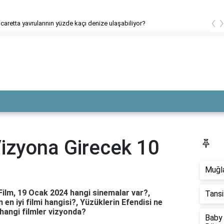
‹
Alkol nedeniyle ehliyetimi geri aldıktan sonra ehliyetimi nasıl yeni
Vizyona Girecek 10
S
Muğla
Film, 19 Ocak 2024 hangi sinemalar var?,
Tansi
n iyi filmi hangisi?, Yüzüklerin Efendisi ne
angi filmler vizyonda?
Baby 