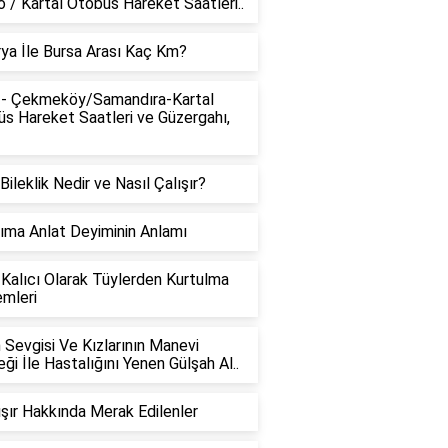
 / Kartal Otobüs Hareket Saatleri..
ya İle Bursa Arası Kaç Km?
 - Çekmeköy/Samandıra-Kartal
s Hareket Saatleri ve Güzergahı,
 Bileklik Nedir ve Nasıl Çalışır?
ıma Anlat Deyiminin Anlamı
Kalıcı Olarak Tüylerden Kurtulma
mleri
n Sevgisi Ve Kızlarının Manevi
ği İle Hastalığını Yenen Gülşah Al..
lışır Hakkında Merak Edilenler