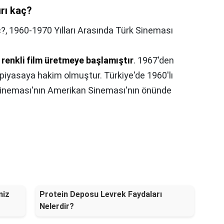
ırı kaç?
ç?,
1960-1970 Yılları Arasında Türk Sineması
 renkli film üretmeye başlamıştır
. 1967'den
r, piyasaya hakim olmuştur. Türkiye'de 1960'lı
rk Sineması'nın Amerikan Sineması'nın önünde
niz
Protein Deposu Levrek Faydaları
Nelerdir?