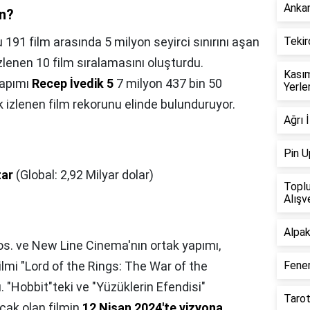
Ankar
an?
 191 film arasında 5 milyon seyirci sınırını aşan
Tekir
zlenen 10 film sıralamasını oluşturdu.
Kasım
yapımı
Recep İvedik 5
7 milyon 437 bin 50
Yerle
 izlenen film rekorunu elinde bulunduruyor.
Ağrı 
Pin U
tar
(Global: 2,92 Milyar dolar)
Toplu
Alışv
Alpak
s. ve New Line Cinema'nın ortak yapımı,
lmi "Lord of the Rings: The War of the
Fener
du. "Hobbit"teki ve "Yüzüklerin Efendisi"
Tarot
acak olan filmin
12 Nisan 2024'te vizyona