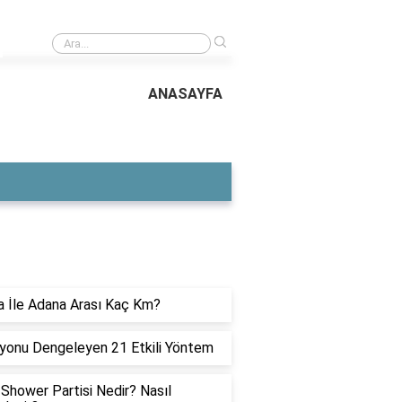
›
leyebilirim?
Alkol nedeniyle ehliyetimi geri aldıktan sonra ehliyetimi
ANASAYFA
ON YAZILAR
 İle Adana Arası Kaç Km?
yonu Dengeleyen 21 Etkili Yöntem
Shower Partisi Nedir? Nasıl