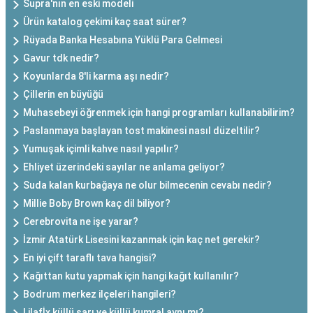
Supra'nın en eski modeli
Ürün katalog çekimi kaç saat sürer?
Rüyada Banka Hesabına Yüklü Para Gelmesi
Gavur tdk nedir?
Koyunlarda 8'li karma aşı nedir?
Çillerin en büyüğü
Muhasebeyi öğrenmek için hangi programları kullanabilirim?
Paslanmaya başlayan tost makinesi nasıl düzeltilir?
Yumuşak içimli kahve nasıl yapılır?
Ehliyet üzerindeki sayılar ne anlama geliyor?
Suda kalan kurbağaya ne olur bilmecenin cevabı nedir?
Millie Boby Brown kaç dil biliyor?
Cerebrovita ne işe yarar?
İzmir Atatürk Lisesini kazanmak için kaç net gerekir?
En iyi çift taraflı tava hangisi?
Kağıttan kutu yapmak için hangi kağıt kullanılır?
Bodrum merkez ilçeleri hangileri?
Lilafİx küllü sarı ve küllü kumral aynı mı?