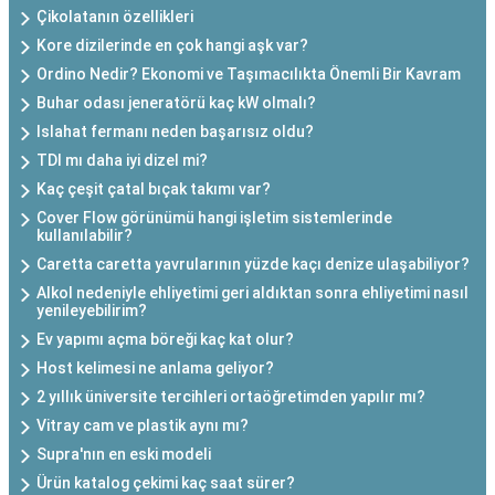
Çikolatanın özellikleri
Kore dizilerinde en çok hangi aşk var?
Ordino Nedir? Ekonomi ve Taşımacılıkta Önemli Bir Kavram
Buhar odası jeneratörü kaç kW olmalı?
Islahat fermanı neden başarısız oldu?
TDI mı daha iyi dizel mi?
Kaç çeşit çatal bıçak takımı var?
Cover Flow görünümü hangi işletim sistemlerinde
kullanılabilir?
Caretta caretta yavrularının yüzde kaçı denize ulaşabiliyor?
Alkol nedeniyle ehliyetimi geri aldıktan sonra ehliyetimi nasıl
yenileyebilirim?
Ev yapımı açma böreği kaç kat olur?
Host kelimesi ne anlama geliyor?
2 yıllık üniversite tercihleri ortaöğretimden yapılır mı?
Vitray cam ve plastik aynı mı?
Supra'nın en eski modeli
Ürün katalog çekimi kaç saat sürer?