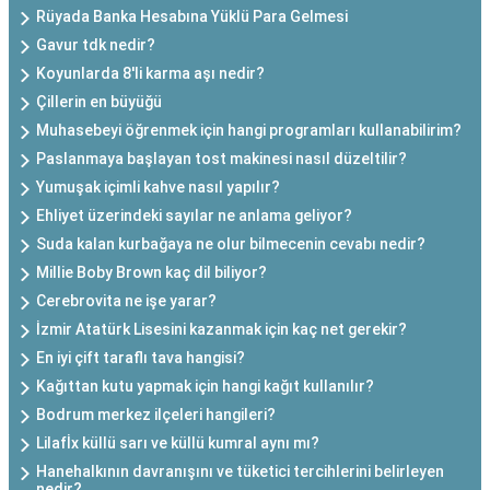
Rüyada Banka Hesabına Yüklü Para Gelmesi
Gavur tdk nedir?
Koyunlarda 8'li karma aşı nedir?
Çillerin en büyüğü
Muhasebeyi öğrenmek için hangi programları kullanabilirim?
Paslanmaya başlayan tost makinesi nasıl düzeltilir?
Yumuşak içimli kahve nasıl yapılır?
Ehliyet üzerindeki sayılar ne anlama geliyor?
Suda kalan kurbağaya ne olur bilmecenin cevabı nedir?
Millie Boby Brown kaç dil biliyor?
Cerebrovita ne işe yarar?
İzmir Atatürk Lisesini kazanmak için kaç net gerekir?
En iyi çift taraflı tava hangisi?
Kağıttan kutu yapmak için hangi kağıt kullanılır?
Bodrum merkez ilçeleri hangileri?
Lilafİx küllü sarı ve küllü kumral aynı mı?
Hanehalkının davranışını ve tüketici tercihlerini belirleyen
nedir?