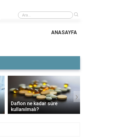
›
İngilizcede frikik vermek ne anlama geliyor?
ANASAYFA
›
Daflon ne kadar süre
3 Aylık Bebek Günde K
kullanılmalı?
Mama Yer?