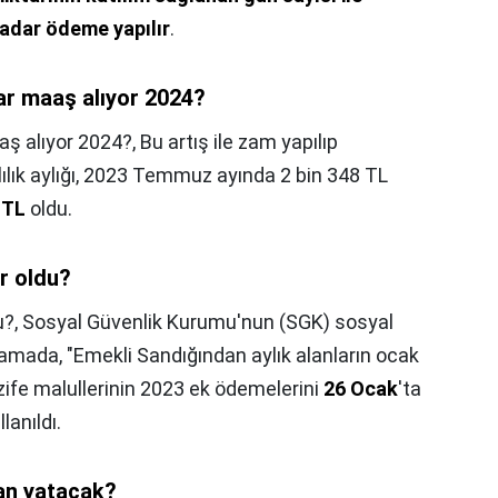
adar ödeme yapılır
.
ar maaş alıyor 2024?
aş alıyor 2024?,
Bu artış ile zam yapılıp
ılık aylığı, 2023 Temmuz ayında 2 bin 348 TL
 TL
oldu.
r oldu?
u?,
Sosyal Güvenlik Kurumu'nun (SGK) sosyal
mada, "Emekli Sandığından aylık alanların ocak
azife malullerinin 2023 ek ödemelerini
26 Ocak
'ta
lanıldı.
an yatacak?