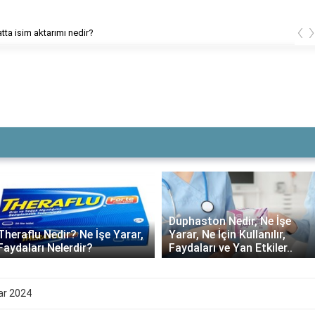
‹
İngilizcede frikik vermek ne anlama geliyor?
Duphaston Nedir, Ne İşe
Theraflu Nedir? Ne İşe Yarar,
Yarar, Ne İçin Kullanılır,
Faydaları Nelerdir?
Faydaları ve Yan Etkiler..
ar 2024