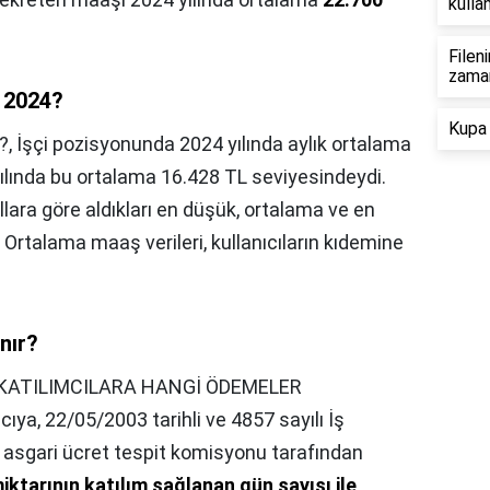
kullan
Filen
zama
r 2024?
Kupa 
?,
İşçi pozisyonunda 2024 yılında aylık ortalama
ılında bu ortalama 16.428 TL seviyesindeydi.
llara göre aldıkları en düşük, ortalama ve en
 Ortalama maaş verileri, kullanıcıların kıdemine
nır?
KATILIMCILARA HANGİ ÖDEMELER
ya, 22/05/2003 tarihli ve 4857 sayılı İş
asgari ücret tespit komisyonu tarafından
iktarının katılım sağlanan gün sayısı ile