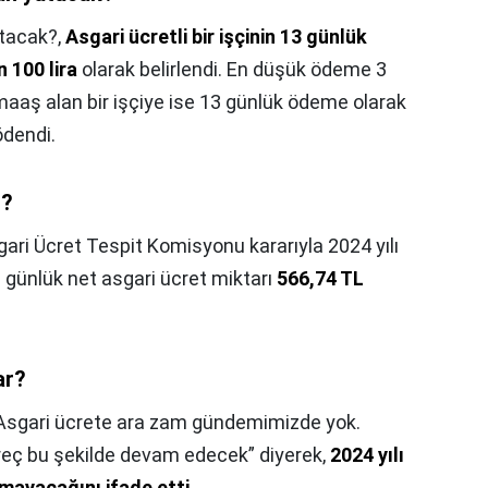
tacak?,
Asgari ücretli bir işçinin 13 günlük
n 100 lira
olarak belirlendi. En düşük ödeme 3
ra maaş alan bir işçiye ise 13 günlük ödeme olarak
ödendi.
r?
ari Ücret Tespit Komisyonu kararıyla 2024 yılı
n günlük net asgari ücret miktarı
566,74 TL
ar?
Asgari ücrete ara zam gündemimizde yok.
üreç bu şekilde devam edecek” diyerek,
2024 yılı
lmayacağını ifade etti
.