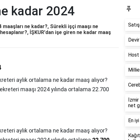
ne kadar 2024
Bl
Satış
 maaşları ne kadar?, Sürekli işçi maaşı ne
 hesaplanır?, İŞKUR'dan işe giren ne kadar maaş
Devir
Host 
4
Milli
reteri aylık ortalama ne kadar maaş alıyor?
Cereb
Sekreteri maaşı 2024 yılında ortalama 22.700
İzmir
net g
En iyi
kreteri aylık ortalama ne kadar maaş alıyor?
Kağıt
Sekreteri maaşı 2024 yılında ortalama
22.700