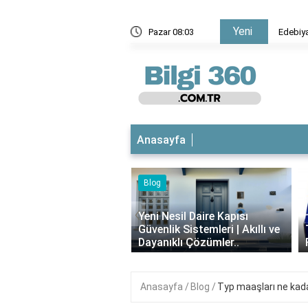
Yeni
Edebiyatta isim aktarımı nedir?
Pazar 08:03
Anasayfa
Blog
iyotikli Krem Açık
‹
a Sürülür mü?
Yeni Nesil Daire Kapısı
ımı, Faydaları ve
Güvenlik Sistemleri | Akıllı ve
i..
Dayanıklı Çözümler..
Anasayfa
Blog
Typ maaşları ne kad