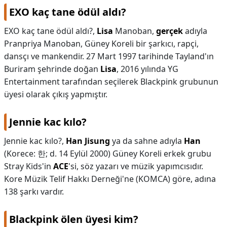
EXO kaç tane ödül aldı?
EXO kaç tane ödül aldı?,
Lisa
Manoban,
gerçek
adıyla
Pranpriya Manoban, Güney Koreli bir şarkıcı, rapçi,
dansçı ve mankendir. 27 Mart 1997 tarihinde Tayland'ın
Buriram şehrinde doğan
Lisa
, 2016 yılında YG
Entertainment tarafından seçilerek Blackpink grubunun
üyesi olarak çıkış yapmıştır.
Jennie kac kılo?
Jennie kac kılo?,
Han Jisung
ya da sahne adıyla
Han
(Korece: 한; d. 14 Eylül 2000) Güney Koreli erkek grubu
Stray Kids'in
ACE
'si, söz yazarı ve müzik yapımcısıdır.
Kore Müzik Telif Hakkı Derneği'ne (KOMCA) göre, adına
138 şarkı vardır.
Blackpink ölen üyesi kim?