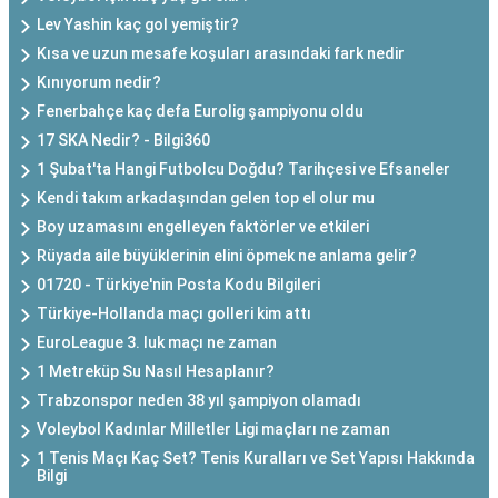
Lev Yashin kaç gol yemiştir?
Kısa ve uzun mesafe koşuları arasındaki fark nedir
Kınıyorum nedir?
Fenerbahçe kaç defa Eurolig şampiyonu oldu
17 SKA Nedir? - Bilgi360
1 Şubat'ta Hangi Futbolcu Doğdu? Tarihçesi ve Efsaneler
Kendi takım arkadaşından gelen top el olur mu
Boy uzamasını engelleyen faktörler ve etkileri
Rüyada aile büyüklerinin elini öpmek ne anlama gelir?
01720 - Türkiye'nin Posta Kodu Bilgileri
Türkiye-Hollanda maçı golleri kim attı
EuroLeague 3. luk maçı ne zaman
1 Metreküp Su Nasıl Hesaplanır?
Trabzonspor neden 38 yıl şampiyon olamadı
Voleybol Kadınlar Milletler Ligi maçları ne zaman
1 Tenis Maçı Kaç Set? Tenis Kuralları ve Set Yapısı Hakkında
Bilgi