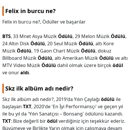
Felix in burcu ne?
Felix in burcu ne?,
Ödüller ve başarılar
BTS
, 33 Mnet Asya Müzik
Ödülü
, 29 Melon Müzik
Ödülü
,
24 Altın Disk
Ödülü
, 20 Seul Müzik
Ödülü
, altı Kore
Müzik
Ödülü
, 19 Gaon Chart Müzik
Ödülü
, dokuz
Billboard Müzik
Ödülü
, altı Amerikan Müzik
Ödülü
ve altı
MTV Video Müzik
Ödülü
dahil olmak üzere birçok
ödül
ve onur
aldı
.
Skz ilk albüm adı nedir?
Skz ilk albüm adı nedir?,
2019'da Yılın Çaylağı
ödülü
ile
başlayan
TXT
, 2020'de 'En İyi Performansçı' ve geçen yıl
ile bu yıl da 'Yılın Sanatçısı – Bonsang' ödülünü kazandı.
TXT
: Bize değerli bir
ödül
verdiğiniz için teşekkür ederiz.
Büyümeye ve Birlikte Yarın olmak için çalışmaya devam