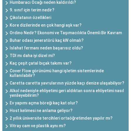
Humbaracı Ocağı neden kaldırıldı?
9. sınıf için terim nedir?
Çikolatanın özellikleri
Kore dizilerinde en çok hangi aşk var?
Ordino Nedir? Ekonomi ve Taşımacılıkta Önemli Bir Kavram
Buhar odası jeneratörü kaç kW olmalı?
Islahat fermanı neden başarısız oldu?
TDI mı daha iyi dizel mi?
Kaç çeşit çatal bıçak takımı var?
Cover Flow görünümü hangi işletim sistemlerinde
kullanılabilir?
Caretta caretta yavrularının yüzde kaçı denize ulaşabiliyor?
Alkol nedeniyle ehliyetimi geri aldıktan sonra ehliyetimi nasıl
yenileyebilirim?
Ev yapımı açma böreği kaç kat olur?
Host kelimesi ne anlama geliyor?
2 yıllık üniversite tercihleri ortaöğretimden yapılır mı?
Vitray cam ve plastik aynı mı?