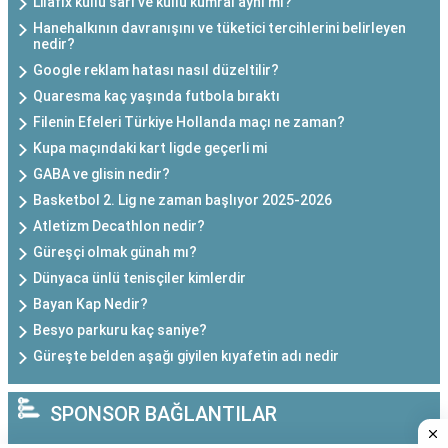
Lilafİx küllü sarı ve küllü kumral aynı mı?
Hanehalkının davranışını ve tüketici tercihlerini belirleyen
nedir?
Google reklam hatası nasıl düzeltilir?
Quaresma kaç yaşında futbola bıraktı
Filenin Efeleri Türkiye Hollanda maçı ne zaman?
Kupa maçındaki kart ligde geçerli mi
GABA ve glisin nedir?
Basketbol 2. Lig ne zaman başlıyor 2025-2026
Atletizm Decathlon nedir?
Güreşçi olmak günah mı?
Dünyaca ünlü tenisçiler kimlerdir
Bayan Kap Nedir?
Besyo parkuru kaç saniye?
Güreşte belden aşağı giyilen kıyafetin adı nedir
SPONSOR BAĞLANTILAR