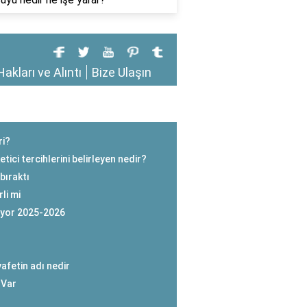
Hakları ve Alıntı
Bize Ulaşın
ri?
tici tercihlerini belirleyen nedir?
bıraktı
li mi
ıyor 2025-2026
afetin adı nedir
 Var