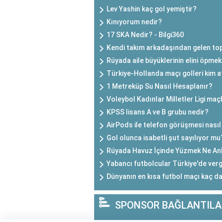
Lev Yashin kaç gol yemiştir?
Kınıyorum nedir?
17 SKA Nedir? - Bilgi360
Kendi takım arkadaşından gelen top
Rüyada aile büyüklerinin elini öpmek
Türkiye-Hollanda maçı golleri kim a
1 Metreküp Su Nasıl Hesaplanır?
Voleybol Kadınlar Milletler Ligi ma
KPSS lisans A ve B grubu nedir?
AirPods ile telefon görüşmesi nasıl 
Gol olunca isabetli şut sayılıyor mu
Rüyada Havuz İçinde Yüzmek Ne An
Yabancı futbolcular Türkiye'de verg
Dünyanın en kısa futbol maçı kaç da
SPONSOR BAĞLANTILA