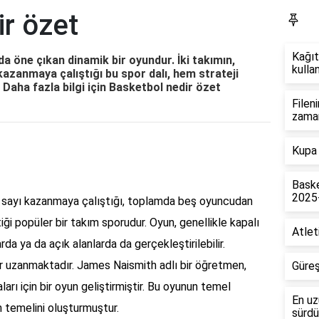
r özet
Bl
Kağıt
a öne çıkan dinamik bir oyundur. İki takımın,
kullan
kazanmaya çalıştığı bu spor dalı, hem strateji
 Daha fazla bilgi için
Basketbol nedir özet
Filen
zama
Kupa 
Baske
2025
rak sayı kazanmaya çalıştığı, toplamda beş oyuncudan
ği popüler bir takım sporudur. Oyun, genellikle kapalı
Atlet
da ya da açık alanlarda da gerçekleştirilebilir.
r uzanmaktadır. James Naismith adlı bir öğretmen,
Güreş
ları için bir oyun geliştirmiştir. Bu oyunun temel
En uz
 temelini oluşturmuştur.
sürdü