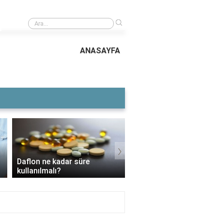
›
Bodrum merkez ilçeleri hangileri?
ANASAYFA
›
Daflon ne kadar süre
3 Aylık Bebek Günde K
kullanılmalı?
Mama Yer?