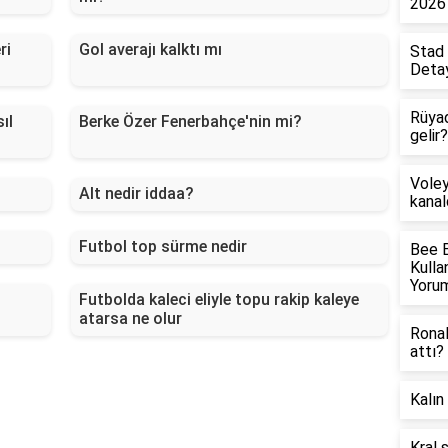
2026 
ri
Gol averajı kalktı mı
Stad 
Detay
Rüya
ıl
Berke Özer Fenerbahçe'nin mi?
gelir?
Voley
Alt nedir iddaa?
kanal
Futbol top sürme nedir
Bee 
Kulla
Yorum
Futbolda kaleci eliyle topu rakip kaleye
atarsa ne olur
Ronal
attı?
Kalın
Kral 