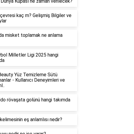
Dünya Kupası ne zaman verilecek?
çevresi kaç m? Gelişmiş Bilgiler ve
lar
da misket toplamak ne anlama
bol Milletler Ligi 2025 hangi
da
Beauty Yüz Temizleme Sütü
nanlar - Kullanıcı Deneyimleri ve
l..
do rövaşata golünü hangi takımda
 kelimesinin eş anlamlısı nedir?
suyu nedir ne işe yarar?