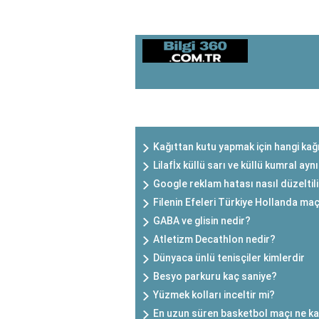
SON EKLENEN YAZILAR
Kağıttan kutu yapmak için hangi kağı
Lilafİx küllü sarı ve küllü kumral ayn
Google reklam hatası nasıl düzeltil
Filenin Efeleri Türkiye Hollanda ma
GABA ve glisin nedir?
Atletizm Decathlon nedir?
Dünyaca ünlü tenisçiler kimlerdir
Besyo parkuru kaç saniye?
Yüzmek kolları inceltir mi?
En uzun süren basketbol maçı ne k