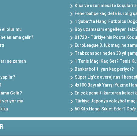
Kısa ve uzun mesafe koşuları a
Fenerbahçe kaç defa Eurolig ş
1 Şubat'ta Hangi Futbolcu Doğd
 el olur mu
Boy uzamasını engelleyen faktör
 ne anlama gelir?
01720 - Türkiye'nin Posta Kodu B
ttı
EuroLeague 3. luk maçı ne zam
Trabzonspor neden 38 yıl şam
çları ne zaman
1 Tenis Maçı Kaç Set? Tenis Kur
Basketbol 1. yarı kaç periyot?
yapılır?
Süper Lig'de averaj nasıl hesap
?
4x100 Bayrak Yarışı Yüzme Hang
lama Gelir?
En çok penaltı kurtaran kaleci 
i veriyor mu
Türkiye Japonya voleybol maçı
kika
60 Kilo Hangi Sıklet Eder? Doğru
R