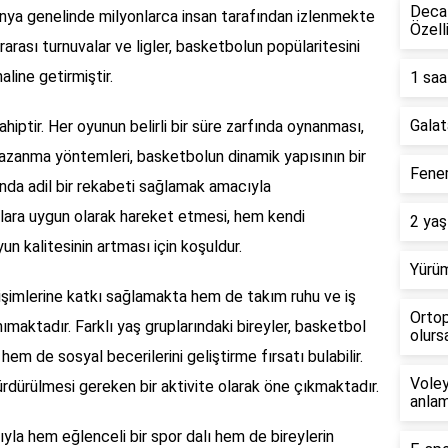
Decat
nya genelinde milyonlarca insan tarafından izlenmekte
Özell
rarası turnuvalar ve ligler, basketbolun popülaritesini
aline getirmiştir.
1 saa
Galat
ahiptir. Her oyunun belirli bir süre zarfında oynanması,
kazanma yöntemleri, basketbolun dinamik yapısının bir
Fener
sında adil bir rekabeti sağlamak amacıyla
llara uygun olarak hareket etmesi, hem kendi
2 yaş
un kalitesinin artması için koşuldur.
Yürüm
lişimlerine katkı sağlamakta hem de takım ruhu ve iş
Ortop
anımaktadır. Farklı yaş gruplarındaki bireyler, basketbol
olursa
hem de sosyal becerilerini geliştirme fırsatı bulabilir.
Voley
dürülmesi gereken bir aktivite olarak öne çıkmaktadır.
anlam
ıyla hem eğlenceli bir spor dalı hem de bireylerin