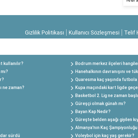
Gizlilik Politikası
Kullanıcı Sözleşmesi
Telif 
t kullanılır?
Bodrum merkez ilçeleri hangile
ı mı?
Hanehalkının davranışını ve tüke
ir?
Quaresma kaç yaşında futbola 
çı ne zaman?
Kupa maçındaki kart ligde geçer
Basketbol 2. Lig ne zaman başl
Güreşçi olmak günah mı?
Bayan Kap Nedir?
Güreşte belden aşağı giyilen kıy
Almanya'nın Kaç Şampiyonluğu
adar sürdü
Voleybol için kaç yaş gerekir?