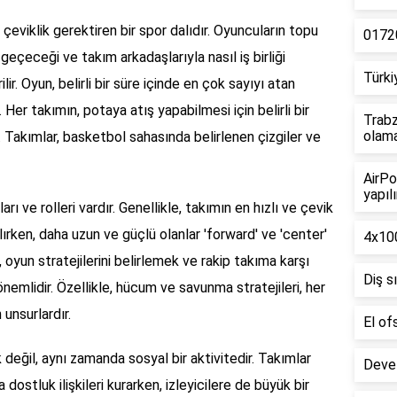
e çeviklik gerektiren bir spor dalıdır. Oyuncuların topu
01720
 geçeceği ve takım arkadaşlarıyla nasıl iş birliği
Türki
lir. Oyun, belirli bir süre içinde en çok sayıyı atan
. Her takımın, potaya atış yapabilmesi için belirli bir
Trabz
olam
 Takımlar, basketbol sahasında belirlenen çizgiler ve
AirPo
yapılı
rı ve rolleri vardır. Genellikle, takımın en hızlı ve çevik
ırken, daha uzun ve güçlü olanlar 'forward' ve 'center'
4x100
, oyun stratejilerini belirlemek ve rakip takıma karşı
Diş s
emlidir. Özellikle, hücum ve savunma stratejileri, her
unsurlardır.
El of
k değil, aynı zamanda sosyal bir aktivitedir. Takımlar
Deve 
dostluk ilişkileri kurarken, izleyicilere de büyük bir