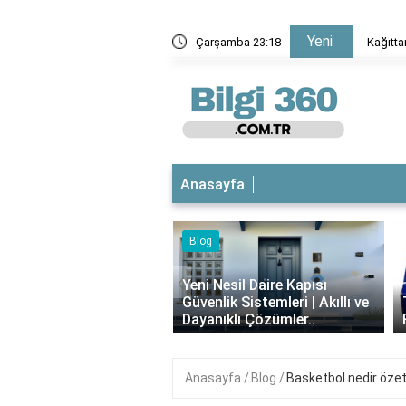
Yeni
ak için hangi kağıt kullanılır?
Çarşamba 23:18
Kağıtta
Anasayfa
Blog
iyotikli Krem Açık
‹
a Sürülür mü?
Yeni Nesil Daire Kapısı
ımı, Faydaları ve
Güvenlik Sistemleri | Akıllı ve
i..
Dayanıklı Çözümler..
Anasayfa
Blog
Basketbol nedir öze