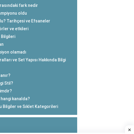
rasındaki fark nedir
ampiyonu oldu
u? Tarihçesi ve Efsaneler
ler ve etkileri
ilgileri
an
piyon olamadı
alları ve Set Yapısı Hakkında Bilgi
lanır?
i Stil?
kimdir?
 hangi kanalda?
 Bilgiler ve Sıklet Kategorileri