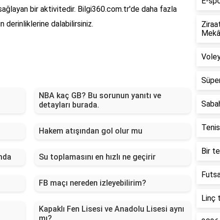
E-spo
sağlayan bir aktivitedir. Bilgi360.com.tr'de daha fazla
 derinliklerine dalabilirsiniz.
Ziraa
Mekân
Voley
Süper
NBA kaç GB? Bu sorunun yanıtı ve
Saba
detayları burada.
Tenis
Hakem atışından gol olur mu
Bir t
mda
Su toplamasını en hızlı ne geçirir
Futsa
FB maçı nereden izleyebilirim?
Linç 
Kapaklı Fen Lisesi ve Anadolu Lisesi aynı
mı?