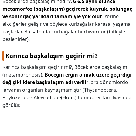
Böceklerde başkalaşım nedir?,
6-6.5 aylık olunca
metamorfoz (başkalaşım) geçirerek kuyruk, solungaç
ve solungaç yarıkları tamamiyle yok olur
. Yerine
alkciğerler gelişir ve böylece kurbağalar karasal yaşama
başlarlar. Bu safhada kurbağalar herbivordur (bitkiyle
beslenirler).
Karınca başkalaşım geçirir mi?
Karınca başkalaşım geçirir mi?,
Böceklerde başkalaşım
(metamorphosis):
Böceğin ergin olmak üzere geçirdiği
değişikliklere başkalaşım adı verilir
. ara dönemlerde
larvanın organları kaynaşmamıştır (Thysanoptera,
Phyloxeridae-Aleyrodidae(Hom.) homopter familyasında
görülür.