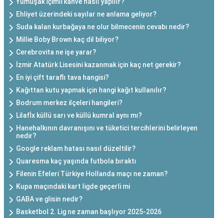
Yumuşak içimli kahve nasıl yapılır?
Ehliyet üzerindeki sayılar ne anlama geliyor?
Suda kalan kurbağaya ne olur bilmecenin cevabı nedir?
Millie Boby Brown kaç dil biliyor?
Cerebrovita ne işe yarar?
İzmir Atatürk Lisesini kazanmak için kaç net gerekir?
En iyi çift taraflı tava hangisi?
Kağıttan kutu yapmak için hangi kağıt kullanılır?
Bodrum merkez ilçeleri hangileri?
Lilafİx küllü sarı ve küllü kumral aynı mı?
Hanehalkının davranışını ve tüketici tercihlerini belirleyen
nedir?
Google reklam hatası nasıl düzeltilir?
Quaresma kaç yaşında futbola bıraktı
Filenin Efeleri Türkiye Hollanda maçı ne zaman?
Kupa maçındaki kart ligde geçerli mi
GABA ve glisin nedir?
Basketbol 2. Lig ne zaman başlıyor 2025-2026