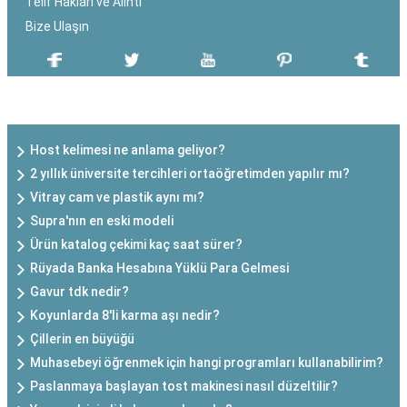
Telif Hakları ve Alıntı
Bize Ulaşın
SON EKLENEN YAZILAR
Host kelimesi ne anlama geliyor?
2 yıllık üniversite tercihleri ortaöğretimden yapılır mı?
Vitray cam ve plastik aynı mı?
Supra'nın en eski modeli
Ürün katalog çekimi kaç saat sürer?
Rüyada Banka Hesabına Yüklü Para Gelmesi
Gavur tdk nedir?
Koyunlarda 8'li karma aşı nedir?
Çillerin en büyüğü
Muhasebeyi öğrenmek için hangi programları kullanabilirim?
Paslanmaya başlayan tost makinesi nasıl düzeltilir?