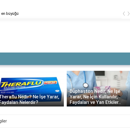
‹
n en büyüğü
Duphaston Nedir, Ne İşe
,
Yarar, Ne İçin Kullanılır,
Daflon ne kadar süre
Faydaları ve Yan Etkiler..
kullanılmalı?
giler