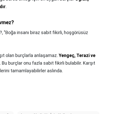
dır
.
evmez?
?,
"Boğa insanı biraz sabit fikirli, hoşgörüsüz
rşıt olan burçlarla anlaşamaz.
Yengeç, Terazi ve
u burçlar onu fazla sabit fikirli bulabilir. Karşıt
klerini tamamlayabilirler aslında.