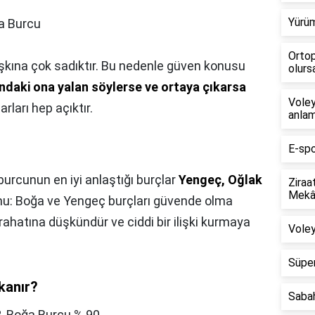
Yürüm
a Burcu
Ortop
aşkına çok sadıktır. Bu nedenle güven konusu
olursa
ndaki ona yalan söylerse ve ortaya çıkarsa
Voley
arları hep açıktır.
anlam
E-spo
urcunun en iyi anlaştığı burçlar
Yengeç, Oğlak
Ziraa
Mekân
mu: Boğa ve Yengeç burçları güvende olma
de rahatına düşkündür ve ciddi bir ilişki kurmaya
Voley
Süper
kanır?
Saba
?,
Boğa Burcu % 90