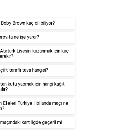
og
e Boby Brown kaç dil biliyor?
rovita ne işe yarar?
 Atatürk Lisesini kazanmak için kaç
erekir?
 çift taraflı tava hangisi?
tan kutu yapmak için hangi kağıt
ılır?
in Efeleri Türkiye Hollanda maçı ne
n?
maçındaki kart ligde geçerli mi