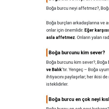
Boğa burcu neyi affetmez?,
Boğ
Boğa burçları arkadaşlarına ve 
onlar için önemlidir.
Eğer karşısı
asla affetmez
. Onların yalan rad
Boğa burcunu kim sever?
Boğa burcunu kim sever?,
Boğa b
ve Balık
'tır. Yengeç – Boğa uyu
ihtiyacını paylaşırlar; her ikisi 
isteklidirler.
Boğa burcu en çok neyi kıs
Boğa burcu en çok neyi kıskanır