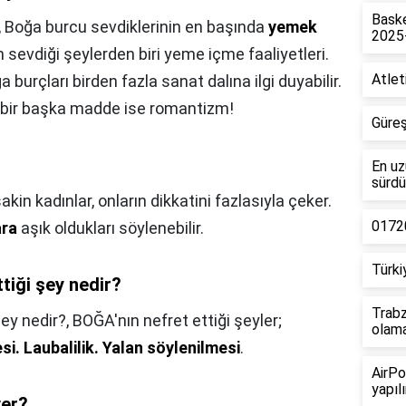
Baske
,
Boğa burcu sevdiklerinin en başında
yemek
2025
 sevdiği şeylerden biri yeme içme faaliyetleri.
Atlet
burçları birden fazla sanat dalına ilgi duyabilir.
e bir başka madde ise romantizm!
Güreş
En uz
sürdü
sakin kadınlar, onların dikkatini fazlasıyla çeker.
01720
ara
aşık oldukları söylenebilir.
Türki
tiği şey nedir?
Trabz
ey nedir?,
BOĞA'nın nefret ettiği şeyler;
olam
si.
Laubalilik.
Yalan söylenilmesi
.
AirPo
yapılı
ver?