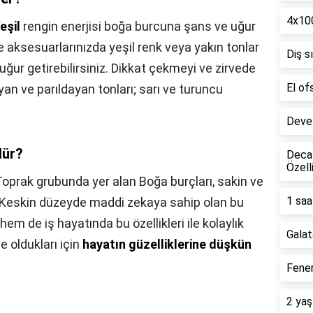
4x100
eşil
rengin enerjisi boğa burcuna şans ve uğur
e aksesuarlarınızda yeşil renk veya yakın tonlar
Diş s
ğur getirebilirsiniz. Dikkat çekmeyi ve zirvede
El of
ayan ve parıldayan tonları; sarı ve turuncu
Deve 
dür?
Decat
Özell
Toprak grubunda yer alan Boğa burçları, sakin ve
1 saa
or. Keskin düzeyde maddi zekaya sahip olan bu
m de iş hayatında bu özellikleri ile kolaylık
Galat
e oldukları için
hayatın güzelliklerine düşkün
Fener
2 yaş
?