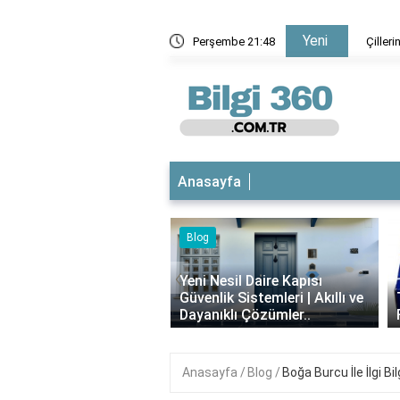
Yeni
rma aşı nedir?
Perşembe 21:48
Çilleri
Anasayfa
Blog
‹
Yeni Nesil Daire Kapısı
Güvenlik Sistemleri | Akıllı ve
Theraflu Nedir? Ne İşe Yarar
Dayanıklı Çözümler..
Faydaları Nelerdir?
Anasayfa
Blog
Boğa Burcu İle İlgi Bil