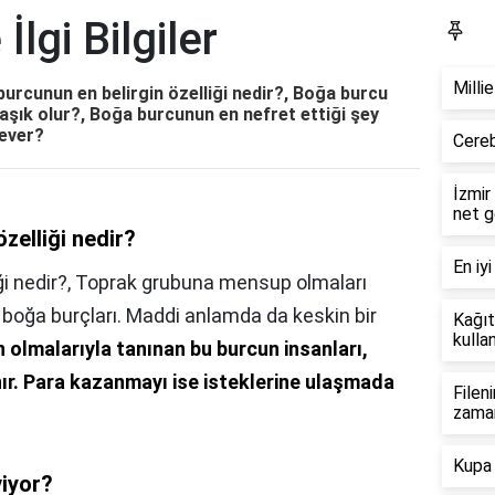
İlgi Bilgiler
Bl
Milli
 burcunun en belirgin özelliği nedir?, Boğa burcu
aşık olur?, Boğa burcunun en nefret ettiği şey
sever?
Cereb
İzmir
net g
zelliği nedir?
En iyi
i nedir?,
Toprak grubuna mensup olmaları
oğa burçları. Maddi anlamda da keskin bir
Kağıt
kullan
in olmalarıyla tanınan bu burcun insanları,
ır.
Para kazanmayı ise isteklerine ulaşmada
Filen
zama
Kupa 
viyor?