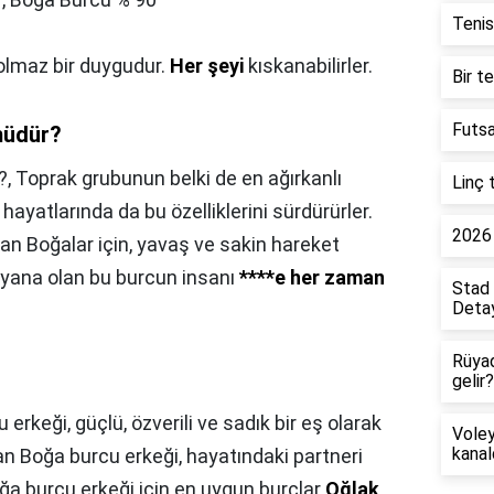
Tenis
 olmaz bir duygudur.
Her şeyi
kıskanabilirler.
Bir t
Futsa
müdür?
?,
Toprak grubunun belki de en ağırkanlı
Linç 
hayatlarında da bu özelliklerini sürdürürler.
2026 
n Boğalar için, yavaş ve sakin hareket
n yana olan bu burcun insanı
****e her zaman
Stad 
Detay
Rüya
gelir?
erkeği, güçlü, özverili ve sadık bir eş olarak
Voley
kanal
 olan Boğa burcu erkeği, hayatındaki partneri
ğa burcu erkeği için en uygun burçlar
Oğlak,