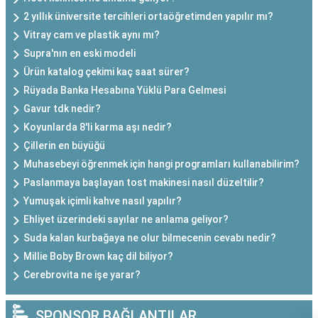
2 yıllık üniversite tercihleri ortaöğretimden yapılır mı?
Vitray cam ve plastik aynı mı?
Supra'nın en eski modeli
Ürün katalog çekimi kaç saat sürer?
Rüyada Banka Hesabına Yüklü Para Gelmesi
Gavur tdk nedir?
Koyunlarda 8'li karma aşı nedir?
Çillerin en büyüğü
Muhasebeyi öğrenmek için hangi programları kullanabilirim?
Paslanmaya başlayan tost makinesi nasıl düzeltilir?
Yumuşak içimli kahve nasıl yapılır?
Ehliyet üzerindeki sayılar ne anlama geliyor?
Suda kalan kurbağaya ne olur bilmecenin cevabı nedir?
Millie Boby Brown kaç dil biliyor?
Cerebrovita ne işe yarar?
SPONSOR BAĞLANTILAR