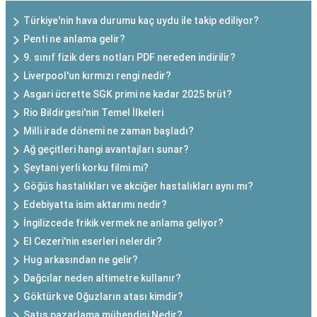
Türkiye'nin hava durumu kaç uydu ile takip ediliyor?
Penti ne anlama gelir?
9. sınıf fizik ders notları PDF nereden indirilir?
Liverpool'un kırmızı rengi nedir?
Asgari ücrette SGK primi ne kadar 2025 brüt?
Rio Bildirgesi'nin Temel İlkeleri
Milli irade dönemi ne zaman başladı?
Ağ geçitleri hangi avantajları sunar?
Şeytani yerli korku filmi mi?
Göğüs hastalıkları ve akciğer hastalıkları aynı mı?
Edebiyatta isim aktarımı nedir?
İngilizcede frikik vermek ne anlama geliyor?
El Cezeri'nin eserleri nelerdir?
Hug arkasından ne gelir?
Dağcılar neden altimetre kullanır?
Göktürk ve Oğuzların atası kimdir?
Satış pazarlama mühendisi Nedir?