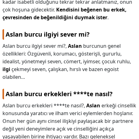
kadar isabetli olduğunu tekrar tekrar anlatmanız, onun
çok hoşuna gidecektir.
Kendisini beğenen bu erkek,
çevresinden de beğenildiğini duymak ister
.
Aslan burcu ilgiyi sever mi?
Aslan burcu ilgiyi sever mi?,
Aslan
burcunun genel
özellikleri: Özgüvenli, korumacı, gösterişli, gururlu,
idealist, yönetmeyi seven, cömert, iyimser, çocuk ruhlu,
ilgi
çekmeyi seven, çalışkan, hırslı ve bazen egoist
olabilen…
Aslan burcu erkekleri ****te nasıl?
Aslan burcu erkekleri ****te nasıl?,
Aslan
erkeği cinsellik
konusunda yaratıcı ve ilham verici eylemlerden hoşlanır.
Onun her gün aynı cinsel ilişkiyi paylaşacak bir partnere
değil yeni deneyimlere açık ve cinselliğini açıkça
yaşayabilen birine ihtiyacı vardır. Bazı geleneksel