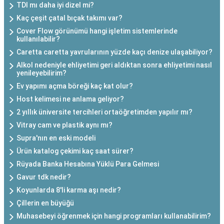
TDI mı daha iyi dizel mi?
Kaç çeşit çatal bıçak takımı var?
Cover Flow görünümü hangi işletim sistemlerinde
kullanılabilir?
Caretta caretta yavrularının yüzde kaçı denize ulaşabiliyor?
Alkol nedeniyle ehliyetimi geri aldıktan sonra ehliyetimi nasıl
yenileyebilirim?
Ev yapımı açma böreği kaç kat olur?
Host kelimesi ne anlama geliyor?
2 yıllık üniversite tercihleri ortaöğretimden yapılır mı?
Vitray cam ve plastik aynı mı?
Supra'nın en eski modeli
Ürün katalog çekimi kaç saat sürer?
Rüyada Banka Hesabına Yüklü Para Gelmesi
Gavur tdk nedir?
Koyunlarda 8'li karma aşı nedir?
Çillerin en büyüğü
Muhasebeyi öğrenmek için hangi programları kullanabilirim?