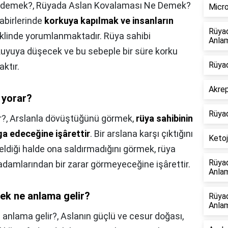
 demek?,
Rüyada Aslan Kovalaması Ne Demek?
Micro
abirlerinde
korkuya kapılmak ve insanların
Rüya
klinde yorumlanmaktadır. Rüya sahibi
Anlam
ı kuyuya düşecek ve bu sebeple bir süre korku
Rüyad
ktır.
Akrep
 yorar?
Rüya
r?,
Arslanla dövüştüğünü görmek,
rüya sahibinin
ga edeceğine işârettir
. Bir arslana karşı çıktığını
Ketoj
eldiği halde ona saldırmadığını görmek, rüya
Rüya
adamlarından bir zarar görmeyeceğine işârettir.
Anlam
ek ne anlama gelir?
Rüya
Anlam
 anlama gelir?,
Aslanın güçlü ve cesur doğası,