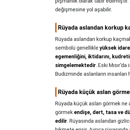
pişmanlık olarak tabir edilmiştir. 
değişmesine yol aşabilir.
Rüyada aslandan korkup k
Rüyada aslandan korkup kaçmak
sembolü genellikle
yüksek idare
egemenliğini, iktidarını, kudret
simgelemektedir
. Eski Mısır'da 
Budizminde aslanların insanları 
Rüyada küçük aslan görmek
Rüyada küçük aslan görmek ne a
görmek
endişe, dert, tasa ve 
edilir
. Rüyasında aslandan gizlic
hikmete erişir. Ayrıca rüyasında