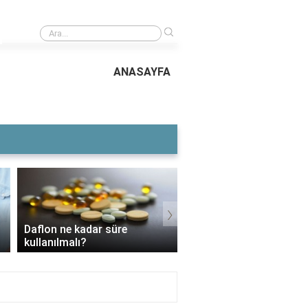
›
Cover Flow görünümü hangi işletim sistemlerinde kullan
ANASAYFA
›
Daflon ne kadar süre
3 Aylık Bebek Günde K
kullanılmalı?
Mama Yer?