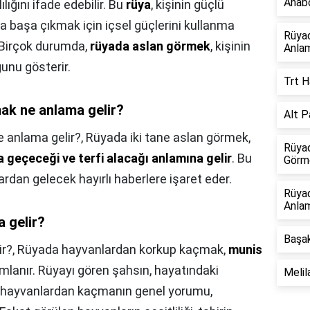
Anabo
lığını ifade edebilir. Bu
rüya
, kişinin güçlü
la başa çıkmak için içsel güçlerini kullanma
Rüya
. Birçok durumda,
rüyada aslan görmek
, kişinin
Anlam
ğunu gösterir.
Trt H
ak ne anlama gelir?
Alt P
 anlama gelir?,
Rüyada iki tane aslan görmek,
Rüyad
 geçeceği ve terfi alacağı anlamına gelir
. Bu
Görme
rdan gelecek hayırlı haberlere işaret eder.
Rüya
Anlam
 gelir?
Başak
ir?,
Rüyada hayvanlardan korkup kaçmak,
munis
mlanır. Rüyayı gören şahsın, hayatındaki
Melil
a hayvanlardan kaçmanın genel yorumu,