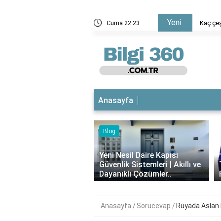
Yeni
Kaç çeşit çatal bıçak takımı var?
Cuma 22:23
Anasayfa
Blog
iyotikli Krem Açık
‹
a Sürülür mü?
Yeni Nesil Daire Kapısı
ımı, Faydaları ve
Güvenlik Sistemleri | Akıllı ve
i..
Dayanıklı Çözümler..
Anasayfa
Sorucevap
Rüyada Aslan