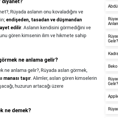
 diyanet?
Abdül
net?,
Rüyada aslanın onu kovaladığını ve
Rüya
in;
endişeden, tasadan ve düşmandan
Anlam
yet edilir
. Aslanın kendisini görmediğini ve
ğunu gören kimsenin ilim ve hikmete sahip
Rüya
Gelir
Kadr
 görmek ne anlama gelir?
Beko 
k ne anlama gelir?,
Rüyada aslan görmek,
ı manası taşır
. Alimler, aslan gören kimselerin
Rüya
Gelir
laşacağı, huzurun artacağı üzere
Appl
Rüya
ek ne demek?