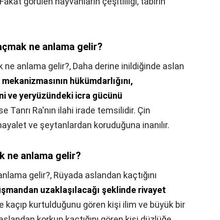
Fakat görülen hayvanların çeşitliliği, tabirin
açmak ne anlama gelir?
 ne anlama gelir?,
Daha derine inildiğinde aslan
 mekanizmasının hükümdarlığını,
ini ve yeryüzündeki icra gücünü
ise Tanrı Ra'nın ilahi irade temsilidir. Çin
hayalet ve şeytanlardan koruduğuna inanılır.
 ne anlama gelir?
nlama gelir?,
Rüyada aslandan kaçtığını
düşmandan uzaklaşılacağı şeklinde rivayet
e kaçıp kurtulduğunu gören kişi ilim ve büyük bir
 aslandan korkup kaçtığını gören kişi düzlüğe