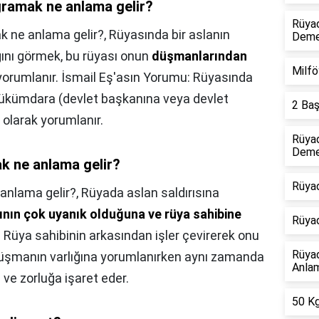
gramak ne anlama gelir?
Rüyad
k ne anlama gelir?,
Rüyasında bir aslanın
Dem
ığını görmek, bu rüyası onun
düşmanlarından
Milfö
yorumlanır. İsmail Eş'asın Yorumu: Rüyasında
hükümdara (devlet başkanına veya devlet
2 Baş
 olarak yorumlanır.
Rüyad
Deme
k ne anlama gelir?
Rüyad
anlama gelir?,
Rüyada aslan saldırısına
ının çok uyanık olduğuna ve rüya sahibine
Rüya
. Rüya sahibinin arkasından işler çevirerek onu
Rüya
düşmanın varlığına yorumlanırken aynı zamanda
Anlam
 ve zorluğa işaret eder.
50 Kg