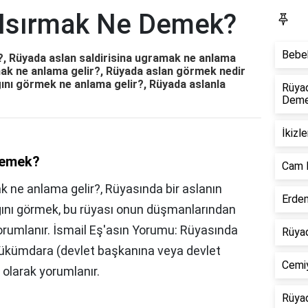
 Isırmak Ne Demek?
S
Bebek
, Rüyada aslan saldirisina ugramak ne anlama
mak ne anlama gelir?, Rüyada aslan görmek nedir
ğını görmek ne anlama gelir?, Rüyada aslanla
Rüya
Dem
İkizl
Demek?
Cam 
k ne anlama gelir?, Rüyasında bir aslanın
Erdem
dığını görmek, bu rüyası onun düşmanlarından
orumlanır. İsmail Eş'asın Yorumu: Rüyasında
Rüyad
hükümdara (devlet başkanına veya devlet
Cemiy
 olarak yorumlanır.
Rüyad