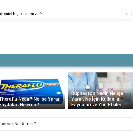
‹
Cover Flow görünümü hangi işletim sistemlerinde kullanılabilir?
Duphaston Nedir, Ne İşe
Theraflu Nedir? Ne İşe Yarar,
Yarar, Ne İçin Kullanılır,
Faydaları Nelerdir?
Faydaları ve Yan Etkiler..
 Isırmak Ne Demek?