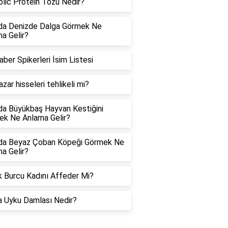
lic Protein Tozu Nedir?
da Denizde Dalga Görmek Ne
a Gelir?
aber Spikerleri İsim Listesi
azar hisseleri tehlikeli mi?
a Büyükbaş Hayvan Kestiğini
k Ne Anlama Gelir?
da Beyaz Çoban Köpeği Görmek Ne
a Gelir?
 Burcu Kadını Affeder Mi?
a Uyku Damlası Nedir?