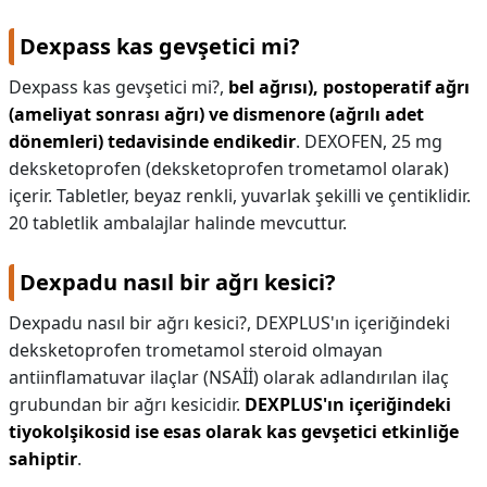
Dexpass kas gevşetici mi?
Dexpass kas gevşetici mi?,
bel ağrısı), postoperatif ağrı
(ameliyat sonrası ağrı) ve dismenore (ağrılı adet
dönemleri) tedavisinde endikedir
. DEXOFEN, 25 mg
deksketoprofen (deksketoprofen trometamol olarak)
içerir. Tabletler, beyaz renkli, yuvarlak şekilli ve çentiklidir.
20 tabletlik ambalajlar halinde mevcuttur.
Dexpadu nasıl bir ağrı kesici?
Dexpadu nasıl bir ağrı kesici?,
DEXPLUS'ın içeriğindeki
deksketoprofen trometamol steroid olmayan
antiinflamatuvar ilaçlar (NSAİİ) olarak adlandırılan ilaç
grubundan bir ağrı kesicidir.
DEXPLUS'ın içeriğindeki
tiyokolşikosid ise esas olarak kas gevşetici etkinliğe
sahiptir
.