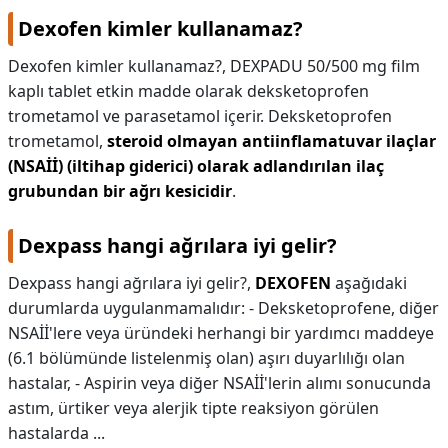
Dexofen kimler kullanamaz?
Dexofen kimler kullanamaz?,
DEXPADU 50/500 mg film
kaplı tablet etkin madde olarak deksketoprofen
trometamol ve parasetamol içerir. Deksketoprofen
trometamol,
steroid olmayan antiinflamatuvar ilaçlar
(NSAİİ) (iltihap giderici) olarak adlandırılan ilaç
grubundan bir ağrı kesicidir
.
Dexpass hangi ağrılara iyi gelir?
Dexpass hangi ağrılara iyi gelir?,
DEXOFEN
aşağıdaki
durumlarda uygulanmamalıdır: - Deksketoprofene, diğer
NSAİİ'lere veya üründeki herhangi bir yardımcı maddeye
(6.1 bölümünde listelenmiş olan) aşırı duyarlılığı olan
hastalar, - Aspirin veya diğer NSAİİ'lerin alımı sonucunda
astım, ürtiker veya alerjik tipte reaksiyon görülen
hastalarda ...