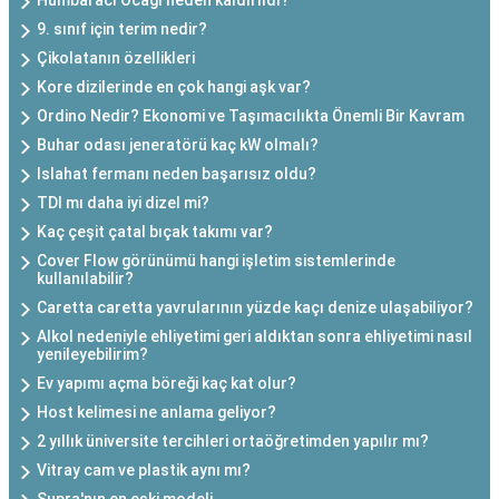
Humbaracı Ocağı neden kaldırıldı?
9. sınıf için terim nedir?
Çikolatanın özellikleri
Kore dizilerinde en çok hangi aşk var?
Ordino Nedir? Ekonomi ve Taşımacılıkta Önemli Bir Kavram
Buhar odası jeneratörü kaç kW olmalı?
Islahat fermanı neden başarısız oldu?
TDI mı daha iyi dizel mi?
Kaç çeşit çatal bıçak takımı var?
Cover Flow görünümü hangi işletim sistemlerinde
kullanılabilir?
Caretta caretta yavrularının yüzde kaçı denize ulaşabiliyor?
Alkol nedeniyle ehliyetimi geri aldıktan sonra ehliyetimi nasıl
yenileyebilirim?
Ev yapımı açma böreği kaç kat olur?
Host kelimesi ne anlama geliyor?
2 yıllık üniversite tercihleri ortaöğretimden yapılır mı?
Vitray cam ve plastik aynı mı?