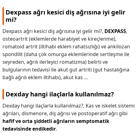
Dexpass ağrı kesici diş ağrısına iyi gelir
mi?
Dexpass ağrı kesici diş ağrısına iyi gelir mi?,
DEXPASS
,
osteoartrit (eklemlerde harabiyet ve kireçlenme),
romatoid artrit (iltihabi eklem rahatsızlığı) ve ankilozan
spondilit (daha çok omurga eklemlerinde sertleşme ile
seyreden, ağrılı ilerleyici romatizma) belirti ve
bulgularının tedavisi ile akut gut artriti (gut hastalığına
bağlı ağrılı eklem iltihabı), akut kas ...
Dexday hangi ilaçlarla kullanılmaz?
Dexday hangi ilaçlarla kullanılmaz?,
Kas ve iskelet sistemi
ağrıları, dismenore, diş ağrısı ve postoperatif ağrı gibi
hafif ve orta şiddetli ağrıların semptomatik
tedavisinde endikedir
.