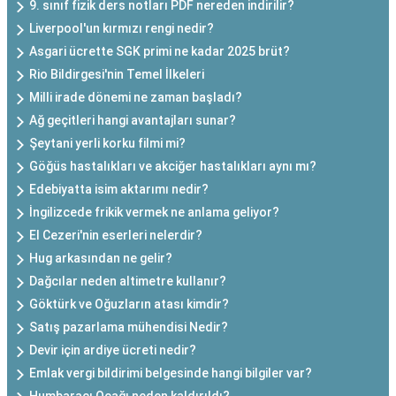
9. sınıf fizik ders notları PDF nereden indirilir?
Liverpool'un kırmızı rengi nedir?
Asgari ücrette SGK primi ne kadar 2025 brüt?
Rio Bildirgesi'nin Temel İlkeleri
Milli irade dönemi ne zaman başladı?
Ağ geçitleri hangi avantajları sunar?
Şeytani yerli korku filmi mi?
Göğüs hastalıkları ve akciğer hastalıkları aynı mı?
Edebiyatta isim aktarımı nedir?
İngilizcede frikik vermek ne anlama geliyor?
El Cezeri'nin eserleri nelerdir?
Hug arkasından ne gelir?
Dağcılar neden altimetre kullanır?
Göktürk ve Oğuzların atası kimdir?
Satış pazarlama mühendisi Nedir?
Devir için ardiye ücreti nedir?
Emlak vergi bildirimi belgesinde hangi bilgiler var?