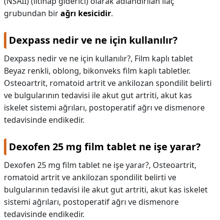
(NSAİİ) (iltihap giderici) olarak adlandırılan ilaç
grubundan bir
ağrı kesicidir
.
Dexpass nedir ve ne için kullanılır?
Dexpass nedir ve ne için kullanılır?,
Film kaplı tablet
Beyaz renkli, oblong, bikonveks film kaplı tabletler.
Osteoartrit, romatoid artrit ve ankilozan spondilit belirti
ve bulgularının tedavisi ile akut gut artriti, akut kas
iskelet sistemi ağrıları, postoperatif ağrı ve dismenore
tedavisinde endikedir.
Dexofen 25 mg film tablet ne işe yarar?
Dexofen 25 mg film tablet ne işe yarar?,
Osteoartrit,
romatoid artrit ve ankilozan spondilit belirti ve
bulgularının tedavisi ile akut gut artriti, akut kas iskelet
sistemi ağrıları, postoperatif ağrı ve dismenore
tedavisinde endikedir.