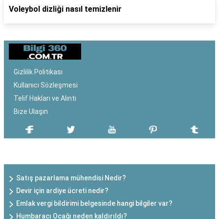
Voleybol dizliği nasıl temizlenir
Gizlilik Politikası
Kullanıcı Sözleşmesi
Telif Hakları ve Alıntı
Bize Ulaşın
SON EKLENEN YAZILAR
Satış pazarlama mühendisi Nedir?
Devir için ardiye ücreti nedir?
Emlak vergi bildirimi belgesinde hangi bilgiler var?
Humbaracı Ocağı neden kaldırıldı?