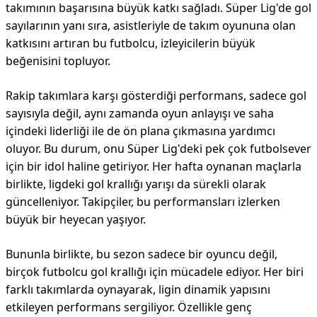
takımının başarısına büyük katkı sağladı. Süper Lig'de gol
sayılarının yanı sıra, asistleriyle de takım oyununa olan
katkısını artıran bu futbolcu, izleyicilerin büyük
beğenisini topluyor.
Rakip takımlara karşı gösterdiği performans, sadece gol
sayısıyla değil, aynı zamanda oyun anlayışı ve saha
içindeki liderliği ile de ön plana çıkmasına yardımcı
oluyor. Bu durum, onu Süper Lig'deki pek çok futbolsever
için bir idol haline getiriyor. Her hafta oynanan maçlarla
birlikte, ligdeki gol krallığı yarışı da sürekli olarak
güncelleniyor. Takipçiler, bu performansları izlerken
büyük bir heyecan yaşıyor.
Bununla birlikte, bu sezon sadece bir oyuncu değil,
birçok futbolcu gol krallığı için mücadele ediyor. Her biri
farklı takımlarda oynayarak, ligin dinamik yapısını
etkileyen performans sergiliyor. Özellikle genç