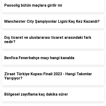
Passolig bütün maçlara girilir mi
Manchester City Şampiyonlar Ligini Kaç Kez Kazandı?
Dış ticaret ve uluslararası ticaret arasındaki fark
nedir?
Benfica Fenerbahçe maçı hangi kanalda
Ziraat Türkiye Kupası Finali 2023 - Hangi Takımlar
Yarışıyor?
Bölgesel zayıflama kaç dakika sürer