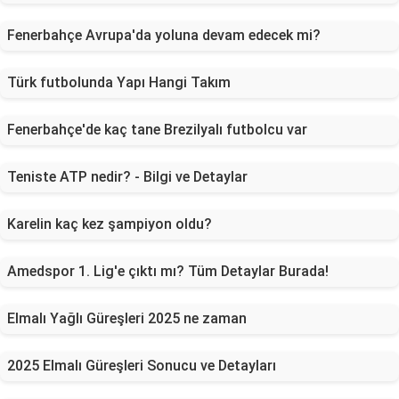
Fenerbahçe Avrupa'da yoluna devam edecek mi?
Türk futbolunda Yapı Hangi Takım
Fenerbahçe'de kaç tane Brezilyalı futbolcu var
Teniste ATP nedir? - Bilgi ve Detaylar
Karelin kaç kez şampiyon oldu?
Amedspor 1. Lig'e çıktı mı? Tüm Detaylar Burada!
Elmalı Yağlı Güreşleri 2025 ne zaman
2025 Elmalı Güreşleri Sonucu ve Detayları