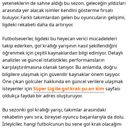
yeteneklerin de sahne aldığı bu sezon, geleceğin yıldızları
arasında yer alacak isimler kendini gösterme fırsatı
buluyor. Farklı takımlardan gelen bu oyuncuların gelişimi,
ligdeki rekabeti daha da artırıyor.
Futbolseverler, ligdeki bu heyecan verici mücadeleleri
takip ederken, gol krallığı yarışının nasıl şekillendiğini
öğrenmek için çeşitli kaynaklardan bilgi ediniyor. Detaylı
analizler ve güncel istatistikler, performansların
karşılaştırılmasına olanak tanıyor. Bu anlamda, doğru
bilgilere ulaşmak için güvenilir kaynaklar önem taşıyor.
Öne çıkan golcüler hakkında en güncel verilere ulaşmak
isteyenler için
Süper Lig'de gol kralı şu an kim
sayfası
oldukça faydalı bir adres oluşturuyor.
Bu sezonki gol krallığı yarışı, takımlar arasındaki
rekabetin yanı sıra, bireysel oyuncu başarılarıyla da dolu.
İzleyiciler, hangi futbolcunun bu sene gol kralı olacağını