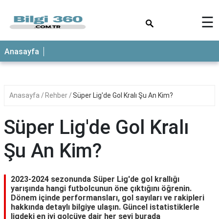
×
☰
ANASAYFA
Anasayfa
Anasayfa
Rehber
Süper Lig'de Gol Kralı Şu An Kim?
Süper Lig'de Gol Kralı
Şu An Kim?
2023-2024 sezonunda Süper Lig'de gol krallığı
yarışında hangi futbolcunun öne çıktığını öğrenin.
Dönem içinde performansları, gol sayıları ve rakipleri
hakkında detaylı bilgiye ulaşın. Güncel istatistiklerle
ligdeki en iyi golcüye dair her şeyi burada