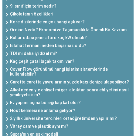
9. sınıf için terim nedir?
Çikolatanın özellikleri
Kore dizilerinde en çok hangi aşk var?
Ordino Nedir? Ekonomi ve Taşımacılıkta Önemli Bir Kavram
Buhar odası jeneratörü kaç kW olmalı?
Islahat fermanı neden başarısız oldu?
TDI mı daha iyi dizel mi?
Kaç çeşit çatal bıçak takımı var?
Cover Flow görünümü hangi işletim sistemlerinde
kullanılabilir?
Caretta caretta yavrularının yüzde kaçı denize ulaşabiliyor?
Alkol nedeniyle ehliyetimi geri aldıktan sonra ehliyetimi nasıl
yenileyebilirim?
Ev yapımı açma böreği kaç kat olur?
Host kelimesi ne anlama geliyor?
2 yıllık üniversite tercihleri ortaöğretimden yapılır mı?
Vitray cam ve plastik aynı mı?
Supra'nın en eski modeli