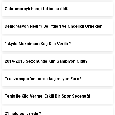
Galatasaraylı hangi futbolcu öldü
Dehidrasyon Nedir? Belirtileri ve Öncelikli Örnekler
1 Ayda Maksimum Kaç Kilo Verilir?
2014-2015 Sezonunda Kim Şampiyon Oldu?
Trabzonspor'un borcu kaç milyon Euro?
Tenis ile Kilo Verme: Etkili Bir Spor Seçeneği
21 nolu port nedir?