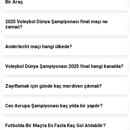
Bir Araç
2025 Voleybol Dünya Şampiyonası final maçı ne
zaman?
Anderlecht maçı hangi ülkede?
Voleybol Dünya Şampiyonası 2025 final hangi kanalda?
Zayıflamak için günde kaç merdiven çıkmalı?
Cev Avrupa Şampiyonası kaç yılda bir yapılır?
Futbolda Bir Maçta En Fazla Kaç Gol Atılabilir?