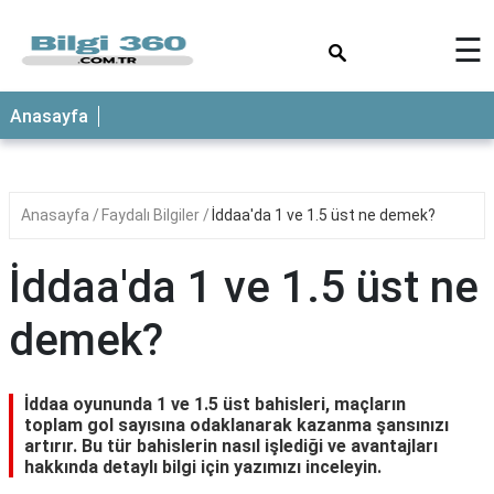
×
☰
ANASAYFA
Anasayfa
Anasayfa
Faydalı Bilgiler
İddaa'da 1 ve 1.5 üst ne demek?
İddaa'da 1 ve 1.5 üst ne
demek?
İddaa oyununda 1 ve 1.5 üst bahisleri, maçların
toplam gol sayısına odaklanarak kazanma şansınızı
artırır. Bu tür bahislerin nasıl işlediği ve avantajları
hakkında detaylı bilgi için yazımızı inceleyin.