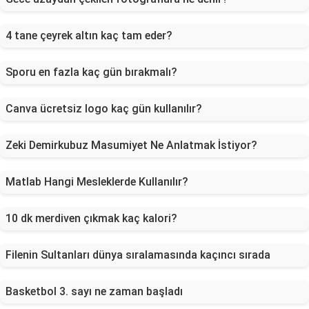
4 tane çeyrek altın kaç tam eder?
Sporu en fazla kaç gün bırakmalı?
Canva ücretsiz logo kaç gün kullanılır?
Zeki Demirkubuz Masumiyet Ne Anlatmak İstiyor?
Matlab Hangi Mesleklerde Kullanılır?
10 dk merdiven çıkmak kaç kalori?
Filenin Sultanları dünya sıralamasında kaçıncı sırada
Basketbol 3. sayı ne zaman başladı