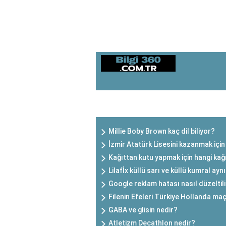
SON EKLENEN YAZILAR
Millie Boby Brown kaç dil biliyor?
İzmir Atatürk Lisesini kazanmak için
Kağıttan kutu yapmak için hangi kağı
Lilafİx küllü sarı ve küllü kumral ayn
Google reklam hatası nasıl düzeltil
Filenin Efeleri Türkiye Hollanda ma
GABA ve glisin nedir?
Atletizm Decathlon nedir?