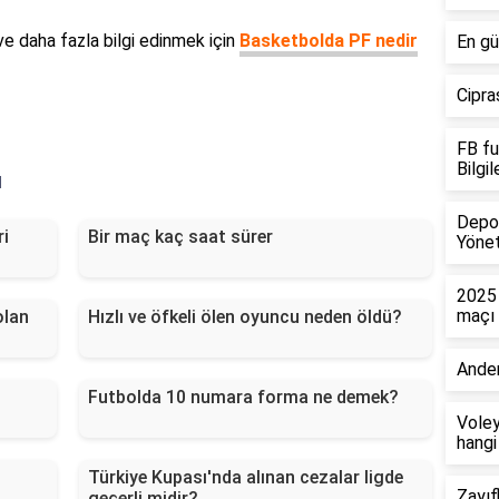
e daha fazla bilgi edinmek için
Basketbolda PF nedir
En gü
Cipras
FB fu
Bilgi
ı
Depo 
ri
Bir maç kaç saat sürer
Yönet
2025 
maçı
olan
Hızlı ve öfkeli ölen oyuncu neden öldü?
Ander
Futbolda 10 numara forma ne demek?
Voley
hangi
Türkiye Kupası'nda alınan cezalar ligde
Zayıf
geçerli midir?