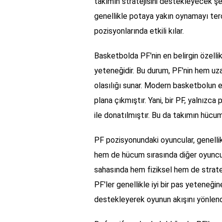
takımın stratejisini destekleyecek şe
genellikle potaya yakın oynamayı terc
pozisyonlarında etkili kılar.
Basketbolda PF'nin en belirgin özelli
yeteneğidir. Bu durum, PF'nin hem u
olasılığı sunar. Modern basketbolun ev
plana çıkmıştır. Yani, bir PF, yalnızca
ile donatılmıştır. Bu da takımın hücum
PF pozisyonundaki oyuncular, genellik
hem de hücum sırasında diğer oyuncular
sahasında hem fiziksel hem de stratej
PF'ler genellikle iyi bir pas yeteneği
destekleyerek oyunun akışını yönlendir