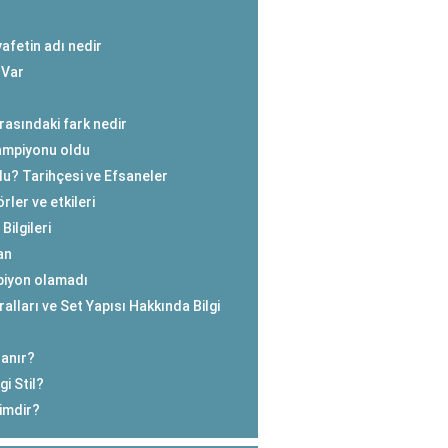
afetin adı nedir
 Var
rasındaki fark nedir
ampiyonu oldu
u? Tarihçesi ve Efsaneler
ler ve etkileri
ilgileri
an
piyon olamadı
alları ve Set Yapısı Hakkında Bilgi
lanır?
i Stil?
kimdir?