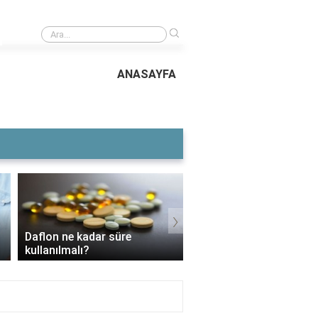
›
Cerebrovita ne işe yarar?
ANASAYFA
›
Daflon ne kadar süre
3 Aylık Bebek Günde K
kullanılmalı?
Mama Yer?