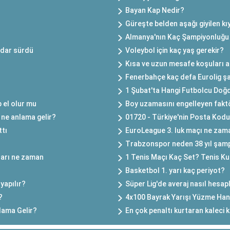
Bayan Kap Nedir?
Güreşte belden aşağı giyilen kıy
Almanya'nın Kaç Şampiyonluğu
adar sürdü
Voleybol için kaç yaş gerekir?
Kısa ve uzun mesafe koşuları a
Fenerbahçe kaç defa Eurolig ş
1 Şubat'ta Hangi Futbolcu Doğd
 el olur mu
Boy uzamasını engelleyen faktör
 ne anlama gelir?
01720 - Türkiye'nin Posta Kodu B
ttı
EuroLeague 3. luk maçı ne zam
Trabzonspor neden 38 yıl şam
çları ne zaman
1 Tenis Maçı Kaç Set? Tenis Kur
Basketbol 1. yarı kaç periyot?
yapılır?
Süper Lig'de averaj nasıl hesap
?
4x100 Bayrak Yarışı Yüzme Hang
lama Gelir?
En çok penaltı kurtaran kaleci 