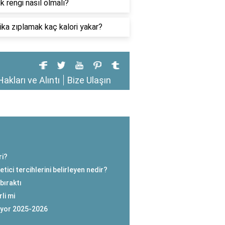
 rengi nasıl olmalı?
ika zıplamak kaç kalori yakar?
Hakları ve Alıntı
Bize Ulaşın
ri?
tici tercihlerini belirleyen nedir?
bıraktı
li mi
ıyor 2025-2026