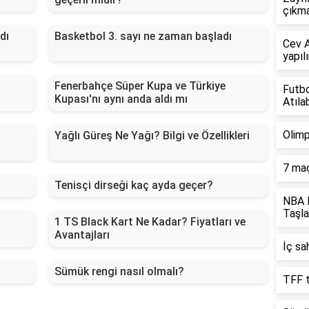
çıkma
dı
Basketbol 3. sayı ne zaman başladı
Cev A
yapılı
Fenerbahçe Süper Kupa ve Türkiye
Futbo
Kupası'nı aynı anda aldı mı
Atılab
Olimp
Yağlı Güreş Ne Yağı? Bilgi ve Özellikleri
7 maç
Tenisçi dirseği kaç ayda geçer?
NBA P
Taşla
1 TS Black Kart Ne Kadar? Fiyatları ve
Avantajları
İç sa
Sümük rengi nasıl olmalı?
TFF t