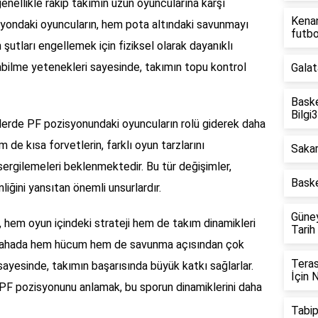
enellikle rakip takımın uzun oyuncularına karşı
Kenan
isyondaki oyuncuların, hem pota altındaki savunmayı
futb
utları engellemek için fiziksel olarak dayanıklı
labilme yetenekleri sayesinde, takımın topu kontrol
Galat
Baske
Bilgi
glerde PF pozisyonundaki oyuncuların rolü giderek daha
de kısa forvetlerin, farklı oyun tarzlarını
Sakar
ergilemeleri beklenmektedir. Bu tür değişimler,
Baske
liğini yansıtan önemli unsurlardır.
Güne
hem oyun içindeki strateji hem de takım dinamikleri
Tarih
, sahada hem hücum hem de savunma açısından çok
Teras
 sayesinde, takımın başarısında büyük katkı sağlarlar.
İçin 
n PF pozisyonunu anlamak, bu sporun dinamiklerini daha
Tabip