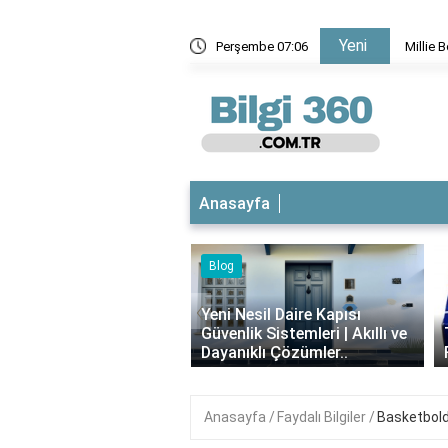
Yeni
kaç dil biliyor?
Perşembe 07:06
Millie 
Anasayfa
Blog
iyotikli Krem Açık
‹
a Sürülür mü?
Yeni Nesil Daire Kapısı
ımı, Faydaları ve
Güvenlik Sistemleri | Akıllı ve
i..
Dayanıklı Çözümler..
Anasayfa
Faydalı Bilgiler
Basketbold