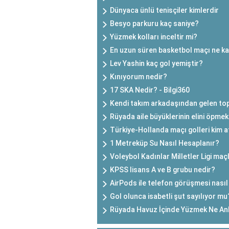
Dünyaca ünlü tenisçiler kimlerdir
Besyo parkuru kaç saniye?
Yüzmek kolları inceltir mi?
En uzun süren basketbol maçı ne k
Lev Yashin kaç gol yemiştir?
Kınıyorum nedir?
17 SKA Nedir? - Bilgi360
Kendi takım arkadaşından gelen top
Rüyada aile büyüklerinin elini öpmek
Türkiye-Hollanda maçı golleri kim a
1 Metreküp Su Nasıl Hesaplanır?
Voleybol Kadınlar Milletler Ligi ma
KPSS lisans A ve B grubu nedir?
AirPods ile telefon görüşmesi nasıl 
Gol olunca isabetli şut sayılıyor mu
Rüyada Havuz İçinde Yüzmek Ne An