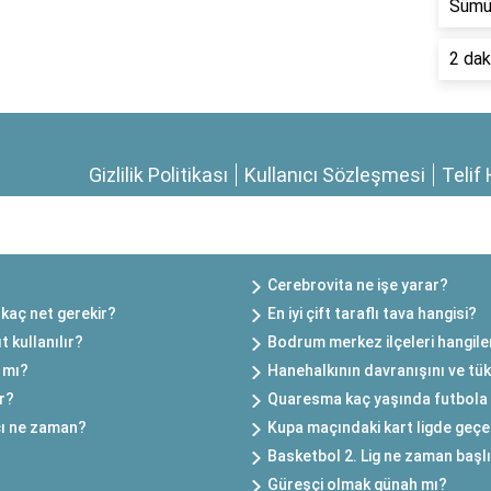
Sümük
2 dak
Gizlilik Politikası
Kullanıcı Sözleşmesi
Telif 
Cerebrovita ne işe yarar?
 kaç net gerekir?
En iyi çift taraflı tava hangisi?
t kullanılır?
Bodrum merkez ilçeleri hangile
ı mı?
Hanehalkının davranışını ve tüke
ir?
Quaresma kaç yaşında futbola 
çı ne zaman?
Kupa maçındaki kart ligde geçer
Basketbol 2. Lig ne zaman başl
Güreşçi olmak günah mı?