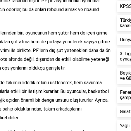
kilde tasarlanmıştır. PF pozisyonundaki oyuncular,
KPSS 
ih ederler, bu da onları rebound almak ve ribaund
Türki
kanal
klerinden biri, oyuncunun hem şutör hem de içeri girme
Dünya
zaktan şut atma hem de potaya yönelerek sayıya gitme
rimi ile birlikte, PF'lerin dış şut yetenekleri daha da ön
3. Li
oynay
 pota altında değil, dışarıdan da etkili olabilme yeteneği
 opsiyonlarını oldukça genişletir.
Beşik
ve Gü
le takımın liderlik rolünü üstlenerek, hem savunma
la etkili bir iletişim kurarlar. Bu oyuncular, basketbol
Fene
şamp
ik açıdan önemli bir denge unsuru oluştururlar. Ayrıca,
ne sahip olduklarından, takım arkadaşlarını
Galat
ebilirler.
Yağlı 