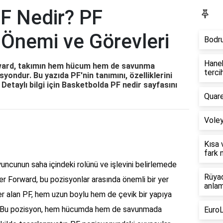
F Nedir? PF
Fa
Önemi ve Görevleri
Bodru
Haneh
ward, takımın hem hücum hem de savunma
tercih
isyondur. Bu yazıda PF'nin tanımını, özelliklerini
Detaylı bilgi için
Basketbolda PF nedir
sayfasını
Quare
Voley
Kısa 
fark 
ncunun saha içindeki rolünü ve işlevini belirlemede
Rüyad
wer Forward, bu pozisyonlar arasında önemli bir yer
anlam
yer alan PF, hem uzun boylu hem de çevik bir yapıya
r. Bu pozisyon, hem hücumda hem de savunmada
EuroL