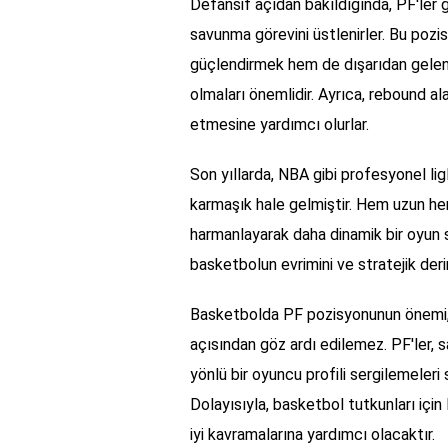
Defansif açıdan bakıldığında, PF'ler g
savunma görevini üstlenirler. Bu poz
güçlendirmek hem de dışarıdan gelen ş
olmaları önemlidir. Ayrıca, rebound a
etmesine yardımcı olurlar.
Son yıllarda, NBA gibi profesyonel li
karmaşık hale gelmiştir. Hem uzun hem 
harmanlayarak daha dinamik bir oyun s
basketbolun evrimini ve stratejik derin
Basketbolda PF pozisyonunun önemi, 
açısından göz ardı edilemez. PF'ler
yönlü bir oyuncu profili sergilemeleri
Dolayısıyla, basketbol tutkunları içi
iyi kavramalarına yardımcı olacaktır.