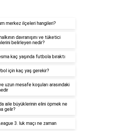
ydalı Bilgiler
m merkez ilçeleri hangileri?
alkının davranışını ve tüketici
lerini belirleyen nedir?
sma kaç yaşında futbola bıraktı
bol için kaç yaş gerekir?
ve uzun mesafe koşuları arasındaki
nedir
a aile büyüklerinin elini öpmek ne
a gelir?
eague 3. luk maçı ne zaman