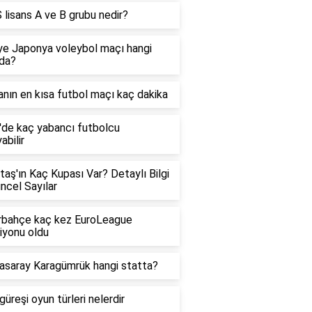
lisans A ve B grubu nedir?
ye Japonya voleybol maçı hangi
da?
nın en kısa futbol maçı kaç dakika
g'de kaç yabancı futbolcu
abilir
taş'ın Kaç Kupası Var? Detaylı Bilgi
ncel Sayılar
rbahçe kaç kez EuroLeague
iyonu oldu
asaray Karagümrük hangi statta?
güreşi oyun türleri nelerdir