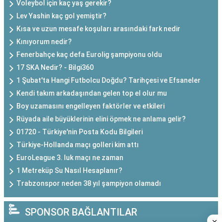
Voleybol için kaç yaş gerekir?
Lev Yashin kaç gol yemiştir?
Kısa ve uzun mesafe koşuları arasındaki fark nedir
Kınıyorum nedir?
Fenerbahçe kaç defa Eurolig şampiyonu oldu
17 SKA Nedir? - Bilgi360
1 Şubat'ta Hangi Futbolcu Doğdu? Tarihçesi ve Efsaneler
Kendi takım arkadaşından gelen top el olur mu
Boy uzamasını engelleyen faktörler ve etkileri
Rüyada aile büyüklerinin elini öpmek ne anlama gelir?
01720 - Türkiye'nin Posta Kodu Bilgileri
Türkiye-Hollanda maçı golleri kim attı
EuroLeague 3. luk maçı ne zaman
1 Metreküp Su Nasıl Hesaplanır?
Trabzonspor neden 38 yıl şampiyon olamadı
SPONSOR BAĞLANTILAR