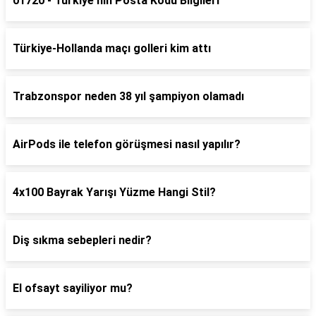
01720 - Türkiye'nin Posta Kodu Bilgileri
Türkiye-Hollanda maçı golleri kim attı
Trabzonspor neden 38 yıl şampiyon olamadı
AirPods ile telefon görüşmesi nasıl yapılır?
4x100 Bayrak Yarışı Yüzme Hangi Stil?
Diş sıkma sebepleri nedir?
El ofsayt sayiliyor mu?