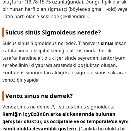
oluşturur (13,78-15,75 uzunluğunda). Döngü tipik olarak
bir Yunan harfi olan sigma (ς) (böylece sigma + -oid) veya
Latin harfi olan S şeklinde şekillendirilir.
Sulcus sinüs Sigmoideus nerede?
Sulcus sinüs Sigmoideus nerede?,
Transvers
sinus
insan
kafatasında, oksipital kemiğin alt kısmında, her iki
tarafta kendine ait oluk içerisinde seyreden, tentoriyum
serebellinin iki yaprağı arasındaki boşluktan oluşan,
konfluens sinuumdan aldığı kanı sigmoid sinuse aktaran
venöz bir yapıdır.
Venöz sinus ne demek?
Venöz sinus ne demek?,
- sulcus sinus sigmoideus:
Kemiğin iç yüzünün arka alt kenarında bulunan
geniş bir oluktur, os occipitale ve os temporale'de aynı
isimli olukla devamlılık gösterir
. (Canlıda bu olukta bir