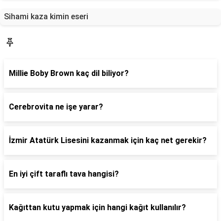
Sihami kaza kimin eseri
Blog
Millie Boby Brown kaç dil biliyor?
Cerebrovita ne işe yarar?
İzmir Atatürk Lisesini kazanmak için kaç net gerekir?
En iyi çift taraflı tava hangisi?
Kağıttan kutu yapmak için hangi kağıt kullanılır?