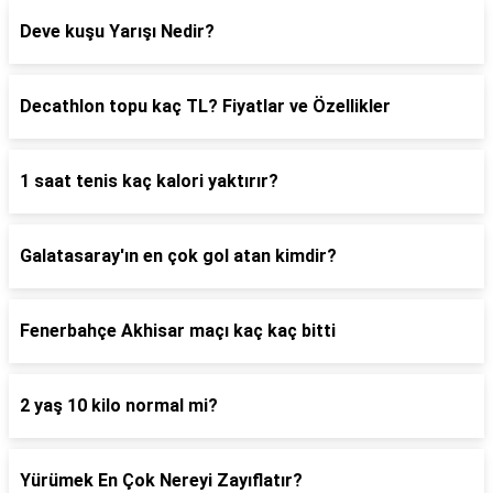
Deve kuşu Yarışı Nedir?
Decathlon topu kaç TL? Fiyatlar ve Özellikler
1 saat tenis kaç kalori yaktırır?
Galatasaray'ın en çok gol atan kimdir?
Fenerbahçe Akhisar maçı kaç kaç bitti
2 yaş 10 kilo normal mi?
Yürümek En Çok Nereyi Zayıflatır?