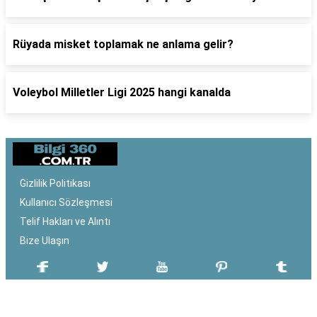
Rüyada misket toplamak ne anlama gelir?
Voleybol Milletler Ligi 2025 hangi kanalda
Gizlilik Politikası
Kullanıcı Sözleşmesi
Telif Hakları ve Alıntı
Bize Ulaşın
SON EKLENEN YAZILAR