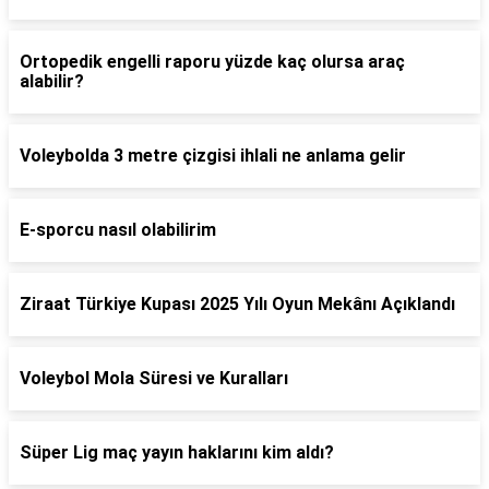
Ortopedik engelli raporu yüzde kaç olursa araç
alabilir?
Voleybolda 3 metre çizgisi ihlali ne anlama gelir
E-sporcu nasıl olabilirim
Ziraat Türkiye Kupası 2025 Yılı Oyun Mekânı Açıklandı
Voleybol Mola Süresi ve Kuralları
Süper Lig maç yayın haklarını kim aldı?