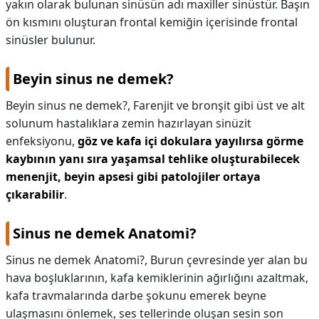
yakın olarak bulunan sinüsün adı maxiller sinüstür. Başın
ön kısmını oluşturan frontal kemiğin içerisinde frontal
sinüsler bulunur.
Beyin sinus ne demek?
Beyin sinus ne demek?,
Farenjit ve bronşit gibi üst ve alt
solunum hastalıklara zemin hazırlayan sinüzit
enfeksiyonu,
göz ve kafa içi dokulara yayılırsa görme
kaybının yanı sıra yaşamsal tehlike oluşturabilecek
menenjit, beyin apsesi gibi patolojiler ortaya
çıkarabilir
.
Sinus ne demek Anatomi?
Sinus ne demek Anatomi?,
Burun çevresinde yer alan bu
hava boşluklarının, kafa kemiklerinin ağırlığını azaltmak,
kafa travmalarında darbe şokunu emerek beyne
ulaşmasını önlemek, ses tellerinde oluşan sesin son