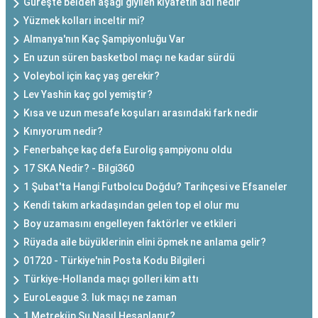
Güreşte belden aşağı giyilen kıyafetin adı nedir
Yüzmek kolları inceltir mi?
Almanya'nın Kaç Şampiyonluğu Var
En uzun süren basketbol maçı ne kadar sürdü
Voleybol için kaç yaş gerekir?
Lev Yashin kaç gol yemiştir?
Kısa ve uzun mesafe koşuları arasındaki fark nedir
Kınıyorum nedir?
Fenerbahçe kaç defa Eurolig şampiyonu oldu
17 SKA Nedir? - Bilgi360
1 Şubat'ta Hangi Futbolcu Doğdu? Tarihçesi ve Efsaneler
Kendi takım arkadaşından gelen top el olur mu
Boy uzamasını engelleyen faktörler ve etkileri
Rüyada aile büyüklerinin elini öpmek ne anlama gelir?
01720 - Türkiye'nin Posta Kodu Bilgileri
Türkiye-Hollanda maçı golleri kim attı
EuroLeague 3. luk maçı ne zaman
1 Metreküp Su Nasıl Hesaplanır?