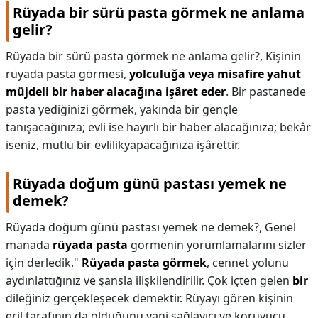
Rüyada bir sürü pasta görmek ne anlama
gelir?
Rüyada bir sürü pasta görmek ne anlama gelir?,
Kişinin
rüyada pasta görmesi,
yolculuğa veya misafire yahut
müjdeli bir haber alacağına işâret eder
. Bir pastanede
pasta yediğinizi görmek, yakında bir gençle
tanışacağınıza; evli ise hayırlı bir haber alacağınıza; bekâr
iseniz, mutlu bir evlilikyapacağınıza işârettir.
Rüyada doğum günü pastası yemek ne
demek?
Rüyada doğum günü pastası yemek ne demek?,
Genel
manada
rüyada pasta
görmenin yorumlamalarını sizler
için derledik."
Rüyada pasta görmek
, cennet yolunu
aydınlattığınız ve şansla ilişkilendirilir. Çok içten gelen
bir
dileğiniz gerçekleşecek demektir. Rüyayı gören kişinin
eril tarafının da olduğunu yani sağlayıcı ve koruyucu