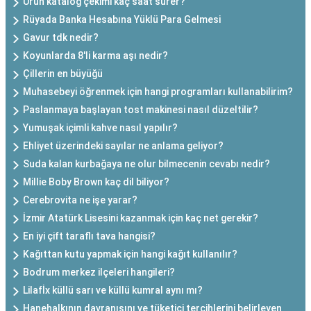
Ürün katalog çekimi kaç saat sürer?
Rüyada Banka Hesabına Yüklü Para Gelmesi
Gavur tdk nedir?
Koyunlarda 8'li karma aşı nedir?
Çillerin en büyüğü
Muhasebeyi öğrenmek için hangi programları kullanabilirim?
Paslanmaya başlayan tost makinesi nasıl düzeltilir?
Yumuşak içimli kahve nasıl yapılır?
Ehliyet üzerindeki sayılar ne anlama geliyor?
Suda kalan kurbağaya ne olur bilmecenin cevabı nedir?
Millie Boby Brown kaç dil biliyor?
Cerebrovita ne işe yarar?
İzmir Atatürk Lisesini kazanmak için kaç net gerekir?
En iyi çift taraflı tava hangisi?
Kağıttan kutu yapmak için hangi kağıt kullanılır?
Bodrum merkez ilçeleri hangileri?
Lilafİx küllü sarı ve küllü kumral aynı mı?
Hanehalkının davranışını ve tüketici tercihlerini belirleyen