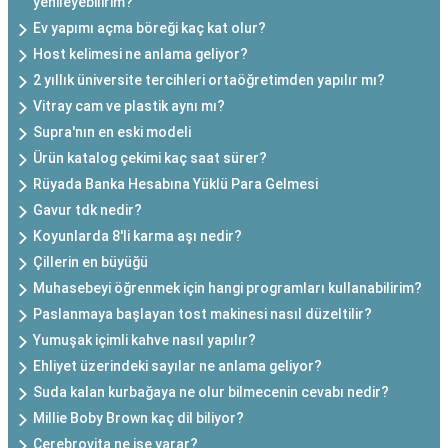
yenileyebilirim?
Ev yapımı açma böreği kaç kat olur?
Host kelimesi ne anlama geliyor?
2 yıllık üniversite tercihleri ortaöğretimden yapılır mı?
Vitray cam ve plastik aynı mı?
Supra'nın en eski modeli
Ürün katalog çekimi kaç saat sürer?
Rüyada Banka Hesabına Yüklü Para Gelmesi
Gavur tdk nedir?
Koyunlarda 8'li karma aşı nedir?
Çillerin en büyüğü
Muhasebeyi öğrenmek için hangi programları kullanabilirim?
Paslanmaya başlayan tost makinesi nasıl düzeltilir?
Yumuşak içimli kahve nasıl yapılır?
Ehliyet üzerindeki sayılar ne anlama geliyor?
Suda kalan kurbağaya ne olur bilmecenin cevabı nedir?
Millie Boby Brown kaç dil biliyor?
Cerebrovita ne işe yarar?