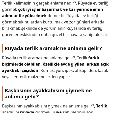
Terlik kelimesinin gerçek anlamı nedir?,
Rüyada ev terliği
görmek
çok iyi işler başarmak ve kariyerinde emin
adımlar ile yükselmek
demektir. Rüyada ev terliği
görmek sıkıntılardan kurtulmak ve zor günleri arkada
bırakmak şeklinde de yorumlanır. Rüyasında ev terliği
görenler eskisinden daha güzel bir hayata sahip olurlar.
Rüyada terlik aramak ne anlama gelir?
Rüyada terlik aramak ne anlama gelir?,
Terlik
farklı
biçimlerde olabilen, özellikle evde giyilen, arkası açık
ayakkabı çeşididir
. Kumaş, yün, ipek, ahşap, deri, lastik
veya sentetik malzemelerden yapılır.
Başkasının ayakkabısını giymek ne
anlama gelir?
Başkasının ayakkabısını giymek ne anlama gelir?,
Terlik
aradığını
rüyada
görmek,
rüya
sahiplerinin son