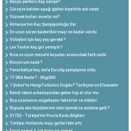
Besyo parkuru kaç saniye?
Güreşte belden aşağı giyilen kıyafetin adı nedir
Yüzmek kolları inceltir mi?
Almanya'nın Kaç Şampiyonluğu Var
En uzun süren basketbol maçı ne kadar sürdü
Voleybol için kaç yaş gerekir?
Lev Yashin kaç gol yemiştir?
Kısa ve uzun mesafe koşuları arasındaki fark nedir
Kınıyorum nedir?
Fenerbahçe kaç defa Eurolig şampiyonu oldu
17 SKA Nedir? - Bilgi360
1 Şubat'ta Hangi Futbolcu Doğdu? Tarihçesi ve Efsaneler
Kendi takım arkadaşından gelen top el olur mu
Boy uzamasını engelleyen faktörler ve etkileri
Rüyada aile büyüklerinin elini öpmek ne anlama gelir?
01720 - Türkiye'nin Posta Kodu Bilgileri
Türkiye-Hollanda maçı golleri kim attı
EuroLeague 3. luk maçı ne zaman