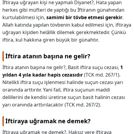
İftiraya uğrayan kişi ne yapmalı Diyanet?,
Hata yapan
herkes gibi müfteri de yaptığı bu İftiranın günahından
kurtulabilmesi için,
samimi bir tövbe etmesi gerekir
.
Allah katında yapılan tövbenin kabul edilmesi için, iftiraya
uğrayan kişiden helâllik dilemek gerekmektedir. Çünkü
iftira, kul hakkına giren büyük bir günahtır.
İftira atanın başına ne gelir?
İftira atanın başına ne gelir?,
Basit iftira suçu cezası,
1
yıldan 4 yıla kadar hapis cezasıdır
(TCK md. 267/1).
Nitelikli iftira suçu işlenmesi halinde suçun cezası yarı
oranında arttırılır. Yani fail, iftira suçunun maddi
delillerini de kendisi üretirse suçun basit halinin cezası
yarı oranında arttırılacaktır (TCK md. 267/2).
İftiraya uğramak ne demek?
İftiraya uğramak ne demek?,
Haksız yere iftiraya