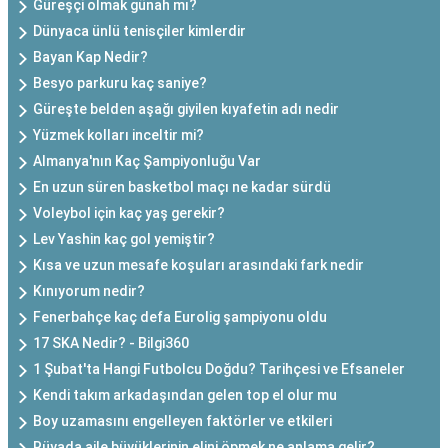
Güreşçi olmak günah mı?
Dünyaca ünlü tenisçiler kimlerdir
Bayan Kap Nedir?
Besyo parkuru kaç saniye?
Güreşte belden aşağı giyilen kıyafetin adı nedir
Yüzmek kolları inceltir mi?
Almanya'nın Kaç Şampiyonluğu Var
En uzun süren basketbol maçı ne kadar sürdü
Voleybol için kaç yaş gerekir?
Lev Yashin kaç gol yemiştir?
Kısa ve uzun mesafe koşuları arasındaki fark nedir
Kınıyorum nedir?
Fenerbahçe kaç defa Eurolig şampiyonu oldu
17 SKA Nedir? - Bilgi360
1 Şubat'ta Hangi Futbolcu Doğdu? Tarihçesi ve Efsaneler
Kendi takım arkadaşından gelen top el olur mu
Boy uzamasını engelleyen faktörler ve etkileri
Rüyada aile büyüklerinin elini öpmek ne anlama gelir?