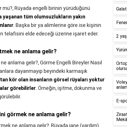
ür mü?,
Rüyada engelli birinin yürüdüğünü
Galat
da yaşanan tüm olumsuzlukların yakın
Fener
mlanır
. Başka bir ya alimlerine göre ise kişinin
n telafisini elde edeceği üzerine işaret eder.
2 yaş
Yürüm
tmek ne anlama gelir?
ne anlama gelir?,
Görme Engelli Bireyler Nasıl
Ortop
olursa
aranlara dayanmayıp beyindeki karmaşık
an kör olan insanların görsel rüyaları yoktur
Voley
anlam
lar görebilirler
. Örneğin, işitme, dokunma ve
görülebilir.
E-spo
ğini görmek ne anlama gelir?
Ziraa
Mekân
örmek ne anlama gelir?,
Rüyada iane (yardım)