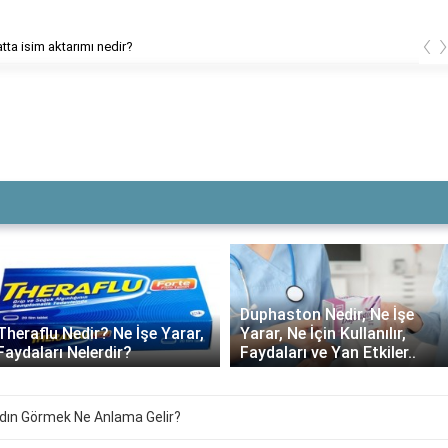
‹
İngilizcede frikik vermek ne anlama geliyor?
Duphaston Nedir, Ne İşe
Theraflu Nedir? Ne İşe Yarar,
Yarar, Ne İçin Kullanılır,
Faydaları Nelerdir?
Faydaları ve Yan Etkiler..
adın Görmek Ne Anlama Gelir?