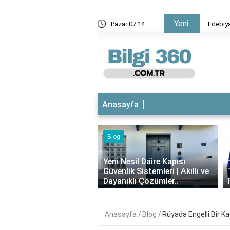
Yeni
ta isim aktarımı nedir?
Pazar 07:14
Anasayfa
Blog
iyotikli Krem Açık
‹
a Sürülür mü?
Yeni Nesil Daire Kapısı
ımı, Faydaları ve
Güvenlik Sistemleri | Akıllı ve
i..
Dayanıklı Çözümler..
Anasayfa
Blog
Rüyada Engelli Bir K