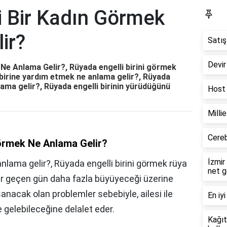
i Bir Kadın Görmek
Bl
ir?
Satış
Devir
Ne Anlama Gelir?, Rüyada engelli birini görmek
 birine yardım etmek ne anlama gelir?, Rüyada
ama gelir?, Rüyada engelli birinin yürüdüğünü
Host 
Milli
Cereb
Görmek Ne Anlama Gelir?
İzmir
anlama gelir?, Rüyada engelli birini görmek rüya
net g
 her geçen gün daha fazla büyüyeceği üzerine
nacak olan problemler sebebiyle, ailesi ile
En iyi
 gelebileceğine delalet eder.
Kağıt