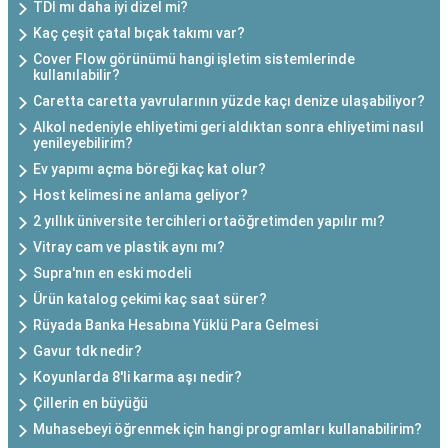
TDI mı daha iyi dizel mi?
Kaç çeşit çatal bıçak takımı var?
Cover Flow görünümü hangi işletim sistemlerinde
kullanılabilir?
Caretta caretta yavrularının yüzde kaçı denize ulaşabiliyor?
Alkol nedeniyle ehliyetimi geri aldıktan sonra ehliyetimi nasıl
yenileyebilirim?
Ev yapımı açma böreği kaç kat olur?
Host kelimesi ne anlama geliyor?
2 yıllık üniversite tercihleri ortaöğretimden yapılır mı?
Vitray cam ve plastik aynı mı?
Supra'nın en eski modeli
Ürün katalog çekimi kaç saat sürer?
Rüyada Banka Hesabına Yüklü Para Gelmesi
Gavur tdk nedir?
Koyunlarda 8'li karma aşı nedir?
Çillerin en büyüğü
Muhasebeyi öğrenmek için hangi programları kullanabilirim?