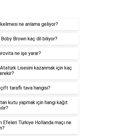
og
kelimesi ne anlama geliyor?
e Boby Brown kaç dil biliyor?
rovita ne işe yarar?
 Atatürk Lisesini kazanmak için kaç
erekir?
 çift taraflı tava hangisi?
tan kutu yapmak için hangi kağıt
ılır?
in Efeleri Türkiye Hollanda maçı ne
n?