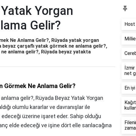
 Yatak Yorgan
Bl
lama Gelir?
Host 
Milli
mek Ne Anlama Gelir?, Rüyada yatak yorgan
 beyaz çarşaflı yatak görmek ne anlama gelir?,
ne anlama gelir?, Rüyada beyaz yatakta
Cereb
İzmir
net g
n Görmek Ne Anlama Gelir?
En iyi
anlama gelir?, Rüyada Beyaz Yatak Yorgan
Kağıt
ldığı olumlu kararlar ve davranışlar ile
kullan
i edeceği üzerine işaret eder. Sahip olduğu
Filen
zanç elde edeceği ve işine dört elle sarılacağına
zama