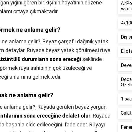
n yığını gören bir kişinin hayatının düzene
AirPo
yapılı
anlamı ortaya çıkmaktadır.
4x100
rmek ne anlama gelir?
Diş s
ne anlama gelir?,
Beyaz çarşaflı dağınık yatak
üm detaylar. Rüyada beyaz yatak görülmesi rüya
El of
üzüntülü durumların sona ereceği
şeklinde
Deve 
görmek rüya sahibinin çok üzüleceği ve
ceği anlamına gelmektedir.
Decat
Özell
ak ne anlama gelir?
1 saa
 anlama gelir?,
Rüyada görülen beyaz yorgan
Galat
kıntılarının sona ereceğine delalet olur
. Rüyada
a başarıla elde edileceğini ifade eder. Rüyayı
Fener