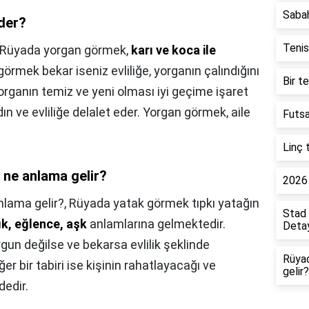
Saba
der?
Tenis
Rüyada yorgan görmek,
karı ve koca ile
ı görmek bekar iseniz evliliğe, yorganın çalındığını
Bir t
rganın temiz ve yeni olması iyi geçime işaret
n ve evliliğe delalet eder. Yorgan görmek, aile
Futsa
Linç 
ne anlama gelir?
2026 
lama gelir?,
Rüyada yatak görmek tıpkı yatağın
Stad 
ık, eğlence, aşk
anlamlarına gelmektedir.
Detay
gun değilse ve bekarsa evlilik şeklinde
Rüya
r bir tabiri ise kişinin rahatlayacağı ve
gelir?
dedir.