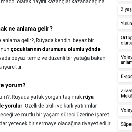
ile maddi olarak hayırlı kazançlar kazanacağına
2 yaş
Yürüm
ak ne anlama gelir?
Ortop
 anlama gelir?,
Rüyada kendini beyaz bir
olursa
bunun
çocuklarının durumunu olumlu yönde
Voley
yada beyaz temiz ve düzenli bir yatağa bakan
anlam
 işarettir.
E-spo
ye yorum?
Ziraa
Mekân
rum?,
Rüyada yatak yorgan taşımak
rüya
de yorulur
. Özellikle akıllı ve karlı yatırımlar
Voley
eceği ve mutlu bir yaşam süreci üzerine işaret
dar yetecek bir sermaye olacağına rivayet edilir.
Süper