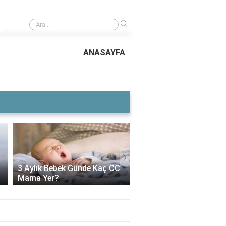
›
Islahat fermanı neden başarısız oldu?
ANASAYFA
›
Voltaren Ne İşe Yarar?
3 Aylık Bebek Günde Kaç CC
İçin Kullanılır, Faydaları
Mama Yer?
Yan Etkileri