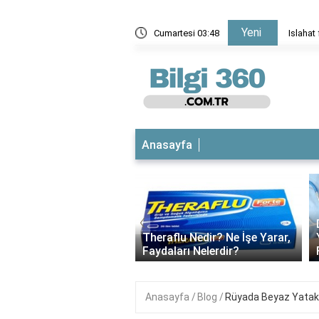
Yeni
eden başarısız oldu?
Cumartesi 03:48
Islahat
Anasayfa
‹
esil Daire Kapısı
ik Sistemleri | Akıllı ve
Theraflu Nedir? Ne İşe Yarar,
ıklı Çözümler..
Faydaları Nelerdir?
Anasayfa
Blog
Rüyada Beyaz Yatak