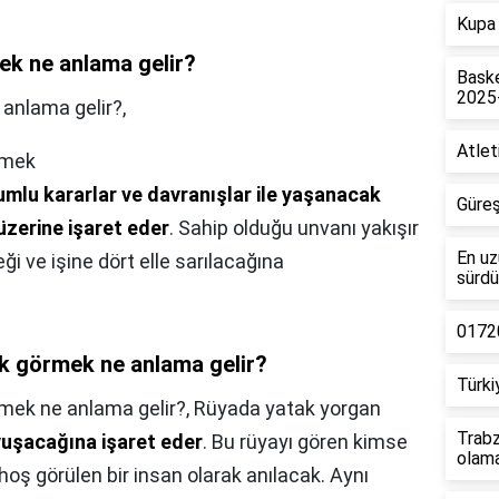
Kupa 
k ne anlama gelir?
Baske
2025
anlama gelir?,
Atlet
rmek
lumlu kararlar ve davranışlar ile yaşanacak
Güreş
 üzerine işaret eder
. Sahip olduğu unvanı yakışır
En uz
ği ve işine dört elle sarılacağına
sürdü
01720
ak görmek ne anlama gelir?
Türki
mek ne anlama gelir?,
Rüyada yatak yorgan
Trabz
vuşacağına işaret eder
. Bu rüyayı gören kimse
olam
hoş görülen bir insan olarak anılacak. Aynı