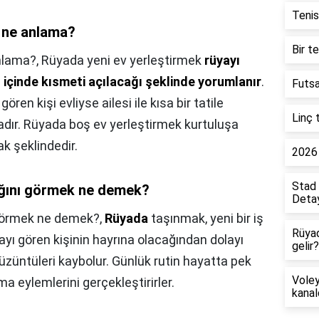
Tenis
 ne anlama?
Bir t
nlama?,
Rüyada yeni ev yerleştirmek
rüyayı
 içinde kısmeti açılacağı şeklinde yorumlanır
.
Futsa
ören kişi evliyse ailesi ile kısa bir tatile
Linç 
dır. Rüyada boş ev yerleştirmek kurtuluşa
k şeklindedir.
2026 
Stad 
dığını görmek ne demek?
Detay
 görmek ne demek?,
Rüyada
taşınmak, yeni bir iş
Rüya
ayı gören kişinin hayrına olacağından dolayı
gelir?
e üzüntüleri kaybolur. Günlük rutin hayatta pek
Voley
a eylemlerini gerçekleştirirler.
kanal