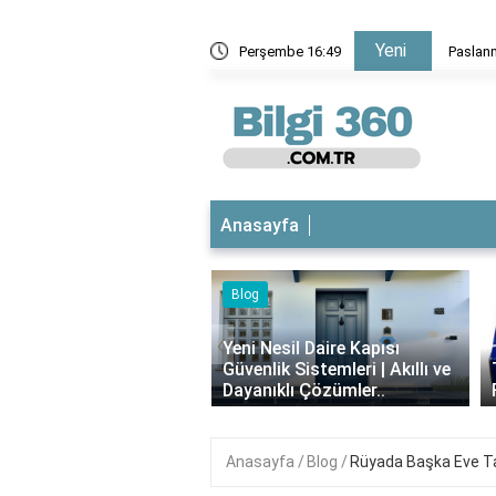
Yeni
n tost makinesi nasıl düzeltilir?
Perşembe 16:49
Paslanm
Anasayfa
Blog
iyotikli Krem Açık
‹
a Sürülür mü?
Yeni Nesil Daire Kapısı
ımı, Faydaları ve
Güvenlik Sistemleri | Akıllı ve
i..
Dayanıklı Çözümler..
Anasayfa
Blog
Rüyada Başka Eve Ta