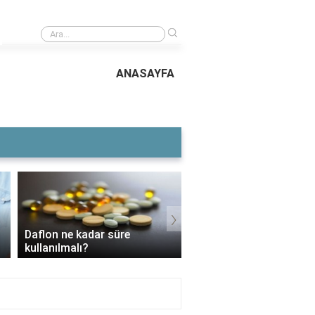
›
Yumuşak içimli kahve nasıl yapılır?
ANASAYFA
›
Daflon ne kadar süre
3 Aylık Bebek Günde K
kullanılmalı?
Mama Yer?