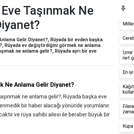
 Eve Taşınmak Ne
Bl
Diyanet?
Milli
Cereb
nlama Gelir Diyanet?, Rüyada bir evden başka
r?, Rüyada ev değiştirdiğini görmek ne anlama
aşımak ne anlama gelir?, Rüyada ayrı bir eve
İzmir
net g
En iyi
 Ne Anlama Gelir Diyanet?
Kağıt
kullan
taşınmak ne anlama gelir?, Rüyada başka eve
lenmedik bir haber alacağı yönünde yorumlanır.
Filen
zama
aktır ve rüya sahibi ailesi ile beraber büyük bir
Kupa 