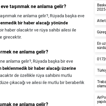
Baske
 eve taşınmak ne anlama gelir?
2025
taşınmak ne anlama gelir?,
Rüyada başka eve
Atlet
klenmedik bir haber alacağı yönünde
ir haber olacaktır ve rüya sahibi ailesi ile
Güreş
e girecektir.
En uz
sürdü
örmek ne anlama gelir?
01720
 ne anlama gelir?,
Rüyada başka bir eve
in beklenmedik bir haber alacağı üzerine
Türki
acaktır de özellikle rüya sahibini mutlu
Trabz
ze çıkacağı ve ailesi ile mutlu bir beraberlik
olam
AirPo
yapılı
şımak ne anlama gelir?