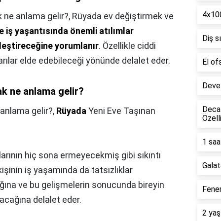
4x100
 ne anlama gelir?,
Rüyada ev değiştirmek ve
le iş yaşantısında önemli atılımlar
Diş s
leştireceğine yorumlanır
. Özellikle ciddi
arılar elde edebileceği yönünde delalet eder.
El of
Deve 
ak ne anlama gelir?
Decat
 anlama gelir?,
Rüyada
Yeni Eve Taşınan
Özell
1 saa
arının hiç sona ermeyecekmiş gibi sıkıntı
Galat
kişinin iş yaşamında da tatsızlıklar
ına ve bu gelişmelerin sonucunda bireyin
Fener
lacağına delalet eder.
2 yaş