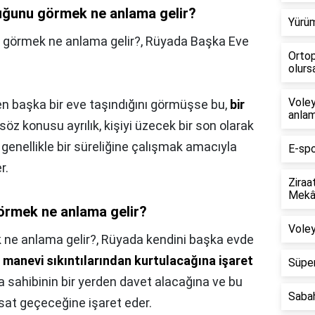
uğunu görmek ne anlama gelir?
Yürüm
 görmek ne anlama gelir?,
Rüyada Başka Eve
Ortop
olursa
Voley
en başka bir eve taşındığını görmüşse bu,
bir
anlam
söz konusu ayrılık, kişiyi üzecek bir son olarak
 genellikle bir süreliğine çalışmak amacıyla
E-spo
r.
Ziraa
Mekân
görmek ne anlama gelir?
Voley
 ne anlama gelir?,
Rüyada kendini başka evde
 manevi sıkıntılarından kurtulacağına işaret
Süper
a sahibinin bir yerden davet alacağına ve bu
Saba
ırsat geçeceğine işaret eder.