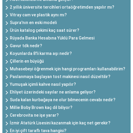
2 yıllık üniversite tercihleri ortaöğretimden yapılır mı?
Vitray cam ve plastik aynı mı?
Supra'nın en eski modeli
Ürün katalog çekimi kaç saat sürer?
Rüyada Banka Hesabına Yüklü Para Gelmesi
Gavur tdk nedir?
Koyunlarda 8'li karma aşı nedir?
Çillerin en büyüğü
Muhasebeyi öğrenmek için hangi programları kullanabilirim?
Paslanmaya başlayan tost makinesi nasıl düzeltilir?
Yumuşak içimli kahve nasıl yapılır?
Ehliyet üzerindeki sayılar ne anlama geliyor?
Suda kalan kurbağaya ne olur bilmecenin cevabı nedir?
Millie Boby Brown kaç dil biliyor?
Cerebrovita ne işe yarar?
İzmir Atatürk Lisesini kazanmak için kaç net gerekir?
En iyi çift taraflı tava hangisi?