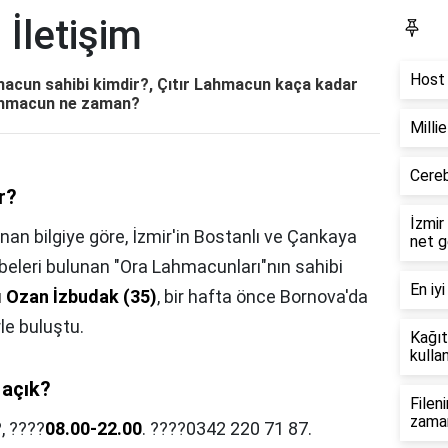
İletişim
Bl
Host 
acun sahibi kimdir?, Çıtır Lahmacun kaça kadar
lahmacun ne zaman?
Milli
Cereb
r?
İzmir
ınan bilgiye göre, İzmir'in Bostanlı ve Çankaya
net g
beleri bulunan "Ora Lahmacunları"nın sahibi
En iyi
şı Ozan İzbudak (35)
, bir hafta önce Bornova'da
le buluştu.
Kağıt
kullan
 açık?
Filen
zama
?,
????
08.00-22.00
. ????0342 220 71 87.