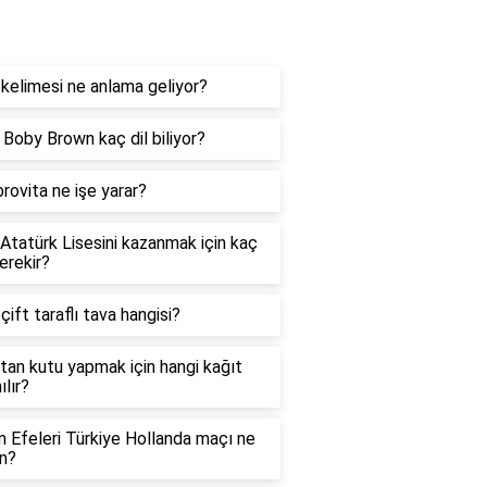
og
kelimesi ne anlama geliyor?
e Boby Brown kaç dil biliyor?
rovita ne işe yarar?
 Atatürk Lisesini kazanmak için kaç
erekir?
 çift taraflı tava hangisi?
tan kutu yapmak için hangi kağıt
ılır?
in Efeleri Türkiye Hollanda maçı ne
n?