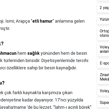
2 yaş
Yürüm
ji. İsmi; Arapça "
etli hamur
" anlamına gelen
لحم ع) türemiştir.
Ortop
olursa
k?
Voley
anlam
ahmacun
hem
sağlık
yönünden hem de besin
türlerinden birisidir. Diyetisyenlerinde tercihi
E-spo
ici özelliklere sahip bir besin kaynağıdır.
Ziraa
Mekân
ı?
Voley
ek çok farklı kaynakta karşımıza çıkan
eniyetine kadar dayanıyor. 17'nci yüzyılda
Süper
 Seyahatname 'de bu lezzet, “lahm-ı acinli börek”