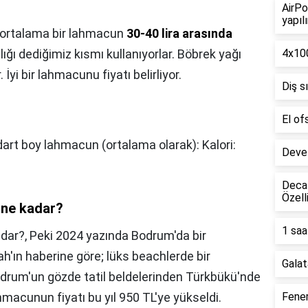
AirPo
yapılı
ortalama bir lahmacun
30-40 lira arasında
lığı dediğimiz kısmı kullanıyorlar. Böbrek yağı
4x100
İyi bir lahmacunu fiyatı belirliyor.
Diş s
El of
art boy lahmacun (ortalama olarak): Kalori:
Deve 
Decat
Özell
ı ne kadar?
1 saa
adar?,
Peki 2024 yazında Bodrum'da bir
'ın haberine göre; lüks beachlerde bir
Galat
Bodrum'un gözde tatil beldelerinden Türkbükü'nde
ahmacunun fiyatı bu yıl 950 TL'ye yükseldi.
Fener