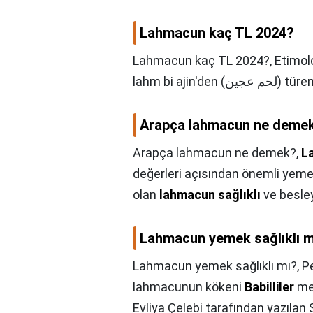
Lahmacun kaç TL 2024?
Lahmacun kaç TL 2024?,
Etimolo
lahm bi ajin'den (جين
Arapça lahmacun ne deme
Arapça lahmacun ne demek?,
L
değerleri açısından önemli yemek 
olan
lahmacun sağlıklı
ve besley
Lahmacun yemek sağlıklı m
Lahmacun yemek sağlıklı mı?,
P
lahmacunun kökeni
Babilliler
med
Evliya Çelebi tarafından yazılan