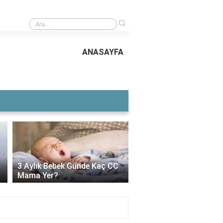
›
TDI mı daha iyi dizel mi?
ANASAYFA
›
Voltaren Ne İşe Yarar?
3 Aylık Bebek Günde Kaç CC
İçin Kullanılır, Faydaları
Mama Yer?
Yan Etkileri