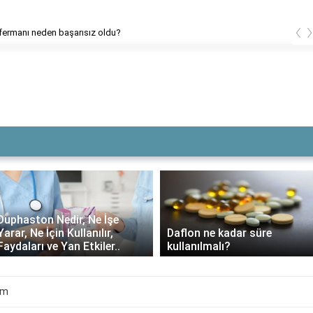
‹
 fermanı neden başarısız oldu?
Duphaston Nedir, Ne İşe
Yarar, Ne İçin Kullanılır,
Daflon ne kadar süre
Faydaları ve Yan Etkiler..
kullanılmalı?
im