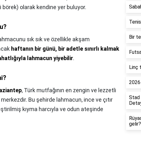
börek) olarak kendine yer buluyor.
Saba
Tenis
du?
Bir t
ahmacunu sık sık ve özellikle akşam
Ancak
haftanın bir günü, bir adetle sınırlı kalmak
Futsa
ahatlığıyla lahmacun yiyebilir
.
Linç 
mi?
2026 
aziantep
, Türk mutfağının en zengin ve lezzetli
Stad 
r merkezdir. Bu şehirde lahmacun, ince ve çıtır
Detay
ştirilmiş kıyma harcıyla ve odun ateşinde
Rüya
gelir?