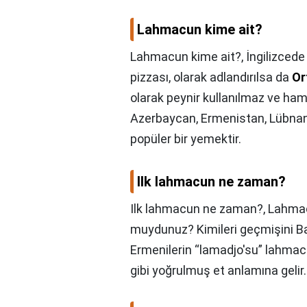
Lahmacun kime ait?
Lahmacun kime ait?,
İngilizced
pizzası, olarak adlandırılsa da
Or
olarak peynir kullanılmaz ve ham
Azerbaycan, Ermenistan, Lübnan, 
popüler bir yemektir.
Ilk lahmacun ne zaman?
Ilk lahmacun ne zaman?,
Lahma
muydunuz? Kimileri geçmişini Bab
Ermenilerin “lamadjo'su” lahma
gibi yoğrulmuş et anlamına gelir.