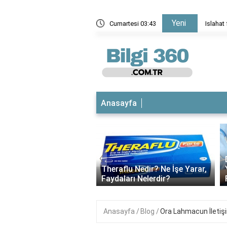
Yeni
eden başarısız oldu?
Cumartesi 03:43
Islahat
Anasayfa
‹
esil Daire Kapısı
ik Sistemleri | Akıllı ve
Theraflu Nedir? Ne İşe Yarar,
ıklı Çözümler..
Faydaları Nelerdir?
Anasayfa
Blog
Ora Lahmacun İletiş