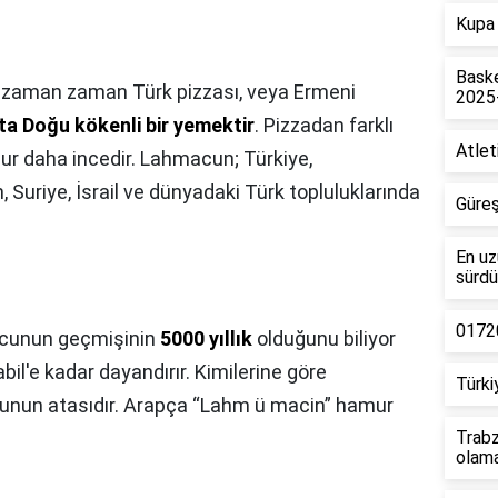
Kupa 
Baske
e zaman zaman Türk pizzası, veya Ermeni
2025
ta Doğu kökenli bir yemektir
. Pizzadan farklı
Atlet
ur daha incedir. Lahmacun; Türkiye,
Suriye, İsrail ve dünyadaki Türk topluluklarında
Güreş
En uz
sürdü
01720
cunun geçmişinin
5000 yıllık
olduğunu biliyor
il'e kadar dayandırır. Kimilerine göre
Türki
cunun atasıdır. Arapça “Lahm ü macin” hamur
Trabz
olam