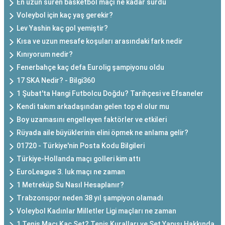
En uzun süren basketbol maçı ne kadar sürdü
Voleybol için kaç yaş gerekir?
Lev Yashin kaç gol yemiştir?
Kısa ve uzun mesafe koşuları arasındaki fark nedir
Kınıyorum nedir?
Fenerbahçe kaç defa Eurolig şampiyonu oldu
17 SKA Nedir? - Bilgi360
1 Şubat'ta Hangi Futbolcu Doğdu? Tarihçesi ve Efsaneler
Kendi takım arkadaşından gelen top el olur mu
Boy uzamasını engelleyen faktörler ve etkileri
Rüyada aile büyüklerinin elini öpmek ne anlama gelir?
01720 - Türkiye'nin Posta Kodu Bilgileri
Türkiye-Hollanda maçı golleri kim attı
EuroLeague 3. luk maçı ne zaman
1 Metreküp Su Nasıl Hesaplanır?
Trabzonspor neden 38 yıl şampiyon olamadı
Voleybol Kadınlar Milletler Ligi maçları ne zaman
1 Tenis Maçı Kaç Set? Tenis Kuralları ve Set Yapısı Hakkında