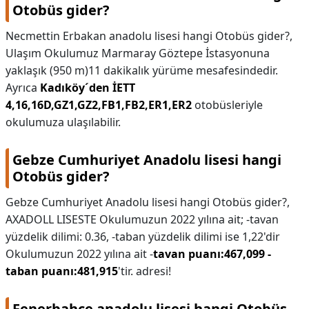
Otobüs gider?
Necmettin Erbakan anadolu lisesi hangi Otobüs gider?,
Ulaşım Okulumuz Marmaray Göztepe İstasyonuna
yaklaşık (950 m)11 dakikalık yürüme mesafesindedir.
Ayrıca
Kadıköy´den İETT
4,16,16D,GZ1,GZ2,FB1,FB2,ER1,ER2
otobüsleriyle
okulumuza ulaşılabilir.
Gebze Cumhuriyet Anadolu lisesi hangi
Otobüs gider?
Gebze Cumhuriyet Anadolu lisesi hangi Otobüs gider?,
AXADOLL LISESTE Okulumuzun 2022 yılına ait; -tavan
yüzdelik dilimi: 0.36, -taban yüzdelik dilimi ise 1,22'dir
Okulumuzun 2022 yılına ait -
tavan puanı:467,099 -
taban puanı:481,915
'tir. adresi!
Fenerbahçe anadolu lisesi hangi Otobüs