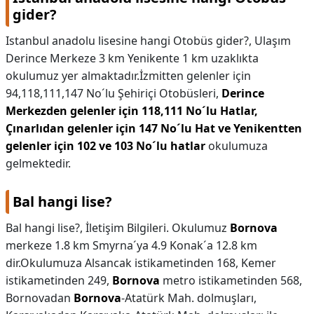
gider?
Istanbul anadolu lisesine hangi Otobüs gider?,
Ulaşım
Derince Merkeze 3 km Yenikente 1 km uzaklıkta
okulumuz yer almaktadır.İzmitten gelenler için
94,118,111,147 No´lu Şehiriçi Otobüsleri,
Derince
Merkezden gelenler için 118,111 No´lu Hatlar,
Çınarlıdan gelenler için 147 No´lu Hat ve Yenikentten
gelenler için 102 ve 103 No´lu hatlar
okulumuza
gelmektedir.
Bal hangi lise?
Bal hangi lise?,
İletişim Bilgileri. Okulumuz
Bornova
merkeze 1.8 km Smyrna´ya 4.9 Konak´a 12.8 km
dir.Okulumuza Alsancak istikametinden 168, Kemer
istikametinden 249,
Bornova
metro istikametinden 568,
Bornovadan
Bornova
-Atatürk Mah. dolmuşları,