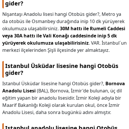
gider?
Nişantaşı Anadolu lisesi hangi Otobüs gider?,
Metro ya
da otobüs ile Osmanbey durağında inip 10 dk yürüyerek
okulumuza ulaşabilirsiniz.
30M hattı ile Rumeli Caddesi
veya 30A hattı ile Vali Konağı caddesinde inip 5 dk
yürüyerek okulumuza ulaşabilirisiniz
. VAR. İstanbul´un
merkezi ilçelerinden Şişli ilçesinde yer almaktayız.
Istanbul Üsküdar lisesine hangi Otobüs
gider?
Istanbul Üsküdar lisesine hangi Otobüs gider?,
Bornova
Anadolu Lisesi
(BAL), Bornova, İzmir'de bulunan, üç dil
eğitim yapan bir anadolu lisesidir. İzmir Koleji adıyla bir
Maarif Bakanlığı Koleji olarak kurulan okul, önce İzmir
Anadolu Lisesi, daha sonra bugünkü adını almıştır.
Istanbul anadolu lisesine hangi Otobüs