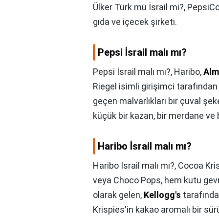
Ülker Türk mü İsrail mi?,
PepsiCo
gıda ve içecek şirketi.
Pepsi İsrail malı mı?
Pepsi İsrail malı mı?,
Haribo,
Alm
Riegel isimli girişimci tarafından
geçen malvarlıkları bir çuval şe
küçük bir kazan, bir merdane ve b
Haribo İsrail malı mı?
Haribo İsrail malı mı?,
Cocoa Kris
veya Choco Pops, hem kutu gevre
olarak gelen,
Kellogg's
tarafından
Krispies'in kakao aromalı bir sü