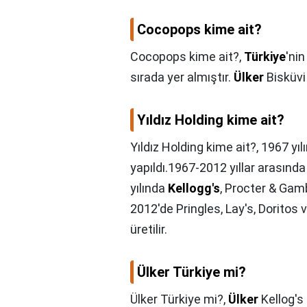
Cocopops kime ait?
Cocopops kime ait?,
Türkiye
'ni
sırada yer almıştır.
Ülker
Bisküvi
Yıldız Holding kime ait?
Yıldız Holding kime ait?,
1967 yıl
yapıldı.1967-2012 yıllar arasınd
yılında
Kellogg's
, Procter & Gamb
2012'de Pringles, Lay's, Doritos
üretilir.
Ülker Türkiye mi?
Ülker Türkiye mi?,
Ülker
Kellog's