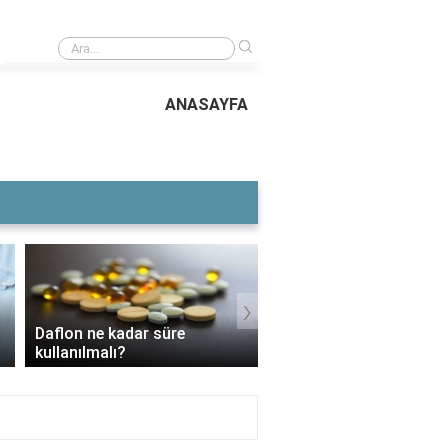
›
aretta caretta yavrularının yüzde kaçı denize ulaşabiliyor?
ANASAYFA
›
Daflon ne kadar süre
3 Aylık Bebek Günde K
kullanılmalı?
Mama Yer?