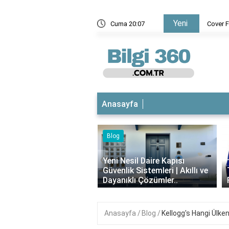
Yeni
ngi işletim sistemlerinde kullanılabilir?
Cuma 20:07
Cover Flow 
Anasayfa
Blog
iyotikli Krem Açık
‹
a Sürülür mü?
Yeni Nesil Daire Kapısı
ımı, Faydaları ve
Güvenlik Sistemleri | Akıllı ve
i..
Dayanıklı Çözümler..
Anasayfa
Blog
Kellogg's Hangi Ülken