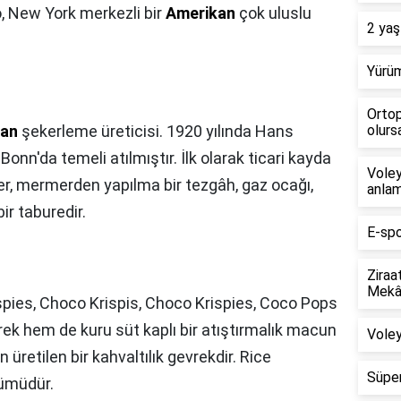
, New York merkezli bir
Amerikan
çok uluslu
2 yaş
Yürüm
Ortop
an
şekerleme üreticisi. 1920 yılında Hans
olursa
 Bonn'da temeli atılmıştır. İlk olarak ticari kayda
Voley
ker, mermerden yapılma bir tezgâh, gaz ocağı,
anlam
ir taburedir.
E-spo
Ziraa
Mekân
pies, Choco Krispis, Choco Krispies, Coco Pops
k hem de kuru süt kaplı bir atıştırmalık macun
Voley
 üretilen bir kahvaltılık gevrekdir. Rice
Süper
rümüdür.