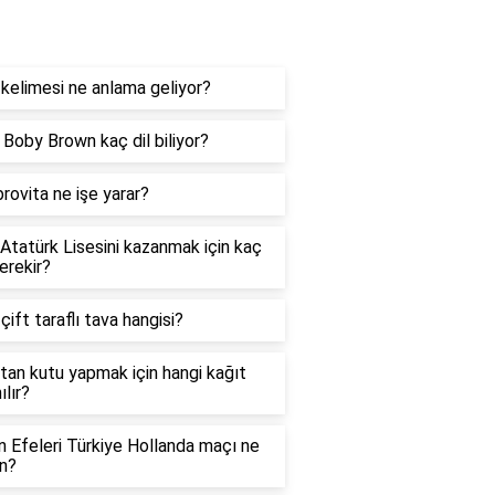
og
kelimesi ne anlama geliyor?
e Boby Brown kaç dil biliyor?
rovita ne işe yarar?
 Atatürk Lisesini kazanmak için kaç
erekir?
 çift taraflı tava hangisi?
tan kutu yapmak için hangi kağıt
ılır?
in Efeleri Türkiye Hollanda maçı ne
n?