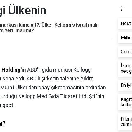
i Ülkenin
Bl
Host 
markası kime ait?, Ülker Kellogg's israil malı
's Yerli malı mı?
Milli
Cereb
İzmir
z Holding
'in ABD'li gıda markası Kellogg
net g
 sona erdi. ABD'li şirketin talebine Yıldız
En iyi
 Murat Ülker'den onay çıkmamasının ardından
 kurduğu Kellogg Med Gıda Ticaret Ltd. Şti.'nin
Kağıt
 geçti.
kullan
Filen
mı?
zama