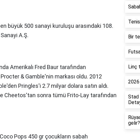
Saba
Tenis
n en büyük 500 sanayi kuruluşu arasındaki 108.
 Sanayi A.Ş.
Bir t
Futsa
ında Amerikalı Fred Baur tarafından
Linç 
a Procter & Gamble'nin markası oldu. 2012
2026 
le'den Pringles'i 2.7 milyar dolara satın aldı.
 ve Cheetos'tan sonra tümü Frito-Lay tarafından
Stad 
Detay
Rüya
gelir?
 Coco Pops 450 gr çocukların sabah