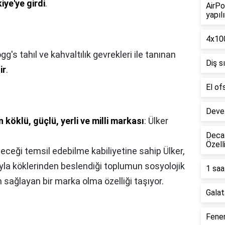
iye'ye girdi
.
AirPo
yapılı
4x100
gg's tahıl ve kahvaltılık gevrekleri ile tanınan
Diş s
ir
.
El of
Deve 
n köklü, güçlü, yerli ve milli markası
: Ülker
Decat
Özell
ceği temsil edebilme kabiliyetine sahip Ülker,
la köklerinden beslendiği toplumun sosyolojik
1 saa
sağlayan bir marka olma özelliği taşıyor.
Galat
Fener