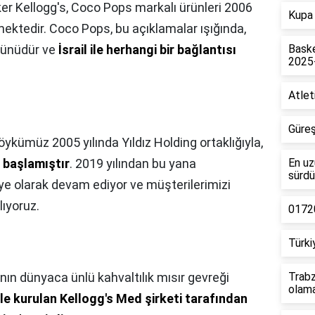
ker Kellogg's, Coco Pops markalı ürünleri 2006
Kupa 
mektedir. Coco Pops, bu açıklamalar ışığında,
ürünüdür ve
İsrail ile herhangi bir bağlantısı
Baske
2025
Atlet
Güreş
öykümüz 2005 yılında Yıldız Holding ortaklığıyla,
 başlamıştır
. 2019 yılından bu yana
En uz
sürdü
ye olarak devam ediyor ve müşterilerimizi
ıyoruz.
01720
Türki
nın dünyaca ünlü kahvaltılık mısır gevreği
Trabz
olam
ile kurulan Kellogg's Med şirketi tarafından