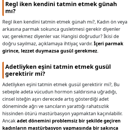
Regl iken kendini tatmin etmek günah
mı?
Regl iken kendini tatmin etmek günah mı?,
Kadın ön veya
arkasına parmak sokunca gusletmesi gerekir diyenler
var, gerekmez diyenler var. Hangisi doğrudur? İkisi de
doğru sayılmaz, açıklamaya ihtiyaç vardır.
İçeri parmak
girince, lezzet duymazsa gusül gerekmez
.
Adetliyken eşini tatmin etmek gusül
gerektirir mi?
Adetliyken eşini tatmin etmek gusül gerektirir mi?,
Bu
sebeple adeta vücudun hormon saldırısına uğradığı,
cinsel isteğin aşırı derecede artış gösterdiği adet
döneminde ağrı ve sancıların yarattığı rahatsızlık
hissinden ötürü mastürbasyon yapmaktan kaçınılabilir.
Ancak
adet dönemini problemsiz bir şekilde geçiren
kadınların mastürbasyon yapmasında bir sakınca