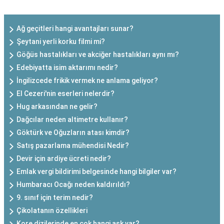
Ağ geçitleri hangi avantajları sunar?
Şeytani yerli korku filmi mi?
Göğüs hastalıkları ve akciğer hastalıkları aynı mı?
Edebiyatta isim aktarımı nedir?
İngilizcede frikik vermek ne anlama geliyor?
El Cezeri'nin eserleri nelerdir?
Hug arkasından ne gelir?
Dağcılar neden altimetre kullanır?
Göktürk ve Oğuzların atası kimdir?
Satış pazarlama mühendisi Nedir?
Devir için ardiye ücreti nedir?
Emlak vergi bildirimi belgesinde hangi bilgiler var?
Humbaracı Ocağı neden kaldırıldı?
9. sınıf için terim nedir?
Çikolatanın özellikleri
Kore dizilerinde en çok hangi aşk var?