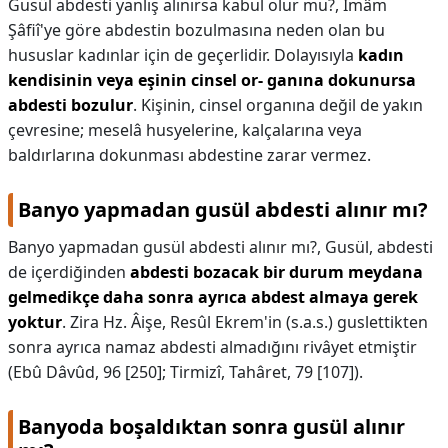
Gusül abdesti yanlış alınırsa kabul olur mu?,
İmâm
Şâfiî'ye göre abdestin bozulmasına neden olan bu
hususlar kadınlar için de geçerlidir. Dolayısıyla
kadın
kendisinin veya eşinin cinsel or- ganına dokunursa
abdesti bozulur
. Kişinin, cinsel organına değil de yakın
çevresine; meselâ husyelerine, kalçalarına veya
baldırlarına dokunması abdestine zarar vermez.
Banyo yapmadan gusül abdesti alınır mı?
Banyo yapmadan gusül abdesti alınır mı?,
Gusül, abdesti
de içerdiğinden
abdesti bozacak bir durum meydana
gelmedikçe daha sonra ayrıca abdest almaya gerek
yoktur
. Zira Hz. Âişe, Resûl Ekrem'in (s.a.s.) guslettikten
sonra ayrıca namaz abdesti almadığını rivâyet etmiştir
(Ebû Dâvûd, 96 [250]; Tirmizî, Tahâret, 79 [107]).
Banyoda boşaldıktan sonra gusül alınır