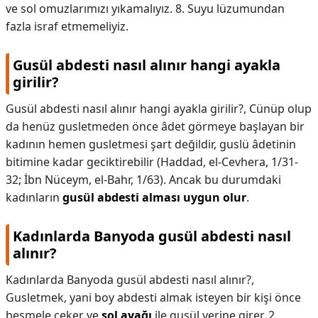
ve sol omuzlarımızı yıkamalıyız. 8. Suyu lüzumundan
fazla israf etmemeliyiz.
Gusül abdesti nasıl alınır hangi ayakla
girilir?
Gusül abdesti nasıl alınır hangi ayakla girilir?,
Cünüp olup
da henüz gusletmeden önce âdet görmeye başlayan bir
kadının hemen gusletmesi şart değildir, guslü âdetinin
bitimine kadar geciktirebilir (Haddad, el-Cevhera, 1/31-
32; İbn Nüceym, el-Bahr, 1/63). Ancak bu durumdaki
kadınların
gusül abdesti alması uygun olur
.
Kadınlarda Banyoda gusül abdesti nasıl
alınır?
Kadınlarda Banyoda gusül abdesti nasıl alınır?,
Gusletmek, yani boy abdesti almak isteyen bir kişi önce
besmele çeker ve
sol ayağı
ile gusül yerine girer. 2.