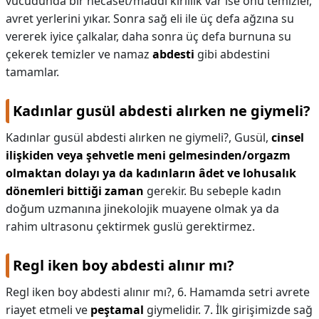
vücudunda bir necaset/maddî kirlilik var ise onu temizler,
avret yerlerini yıkar. Sonra sağ eli ile üç defa ağzına su
vererek iyice çalkalar, daha sonra üç defa burnuna su
çekerek temizler ve namaz
abdesti
gibi abdestini
tamamlar.
Kadınlar gusül abdesti alırken ne giymeli?
Kadınlar gusül abdesti alırken ne giymeli?,
Gusül,
cinsel
ilişkiden veya şehvetle meni gelmesinden/orgazm
olmaktan dolayı ya da kadınların âdet ve lohusalık
dönemleri bittiği zaman
gerekir. Bu sebeple kadın
doğum uzmanına jinekolojik muayene olmak ya da
rahim ultrasonu çektirmek guslü gerektirmez.
Regl iken boy abdesti alınır mı?
Regl iken boy abdesti alınır mı?,
6. Hamamda setri avrete
riayet etmeli ve
peştamal
giymelidir. 7. İlk girişimizde sağ