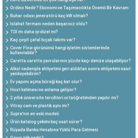
Ordino Nedir? Ekonomi ve Taşımacılıkta Önemli Bir Kavram
Buhar odası jeneratörü kaç kW olmalı?
Islahat fermanı neden başarısız oldu?
TDI mı daha iyi dizel mi?
Kaç çeşit çatal bıçak takımı var?
Cover Flow görünümü hangi işletim sistemlerinde
kullanılabilir?
Caretta caretta yavrularının yüzde kaçı denize ulaşabiliyor?
Alkol nedeniyle ehliyetimi geri aldıktan sonra ehliyetimi nasıl
yenileyebilirim?
Ev yapımı açma böreği kaç kat olur?
Host kelimesi ne anlama geliyor?
2 yıllık üniversite tercihleri ortaöğretimden yapılır mı?
Vitray cam ve plastik aynı mı?
Supra'nın en eski modeli
Ürün katalog çekimi kaç saat sürer?
Rüyada Banka Hesabına Yüklü Para Gelmesi
Gavur tdk nedir?