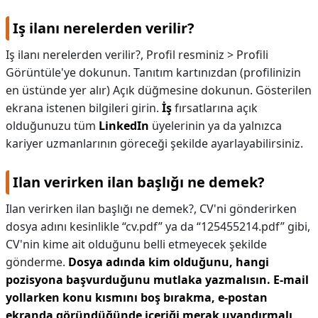
Iş ilanı nerelerden verilir?
Iş ilanı nerelerden verilir?,
Profil resminiz > Profili
Görüntüle'ye dokunun. Tanıtım kartınızdan (profilinizin
en üstünde yer alır) Açık düğmesine dokunun. Gösterilen
ekrana istenen bilgileri girin.
İş
fırsatlarına açık
olduğunuzu tüm
LinkedIn
üyelerinin ya da yalnızca
kariyer uzmanlarının göreceği şekilde ayarlayabilirsiniz.
Ilan verirken ilan başlığı ne demek?
Ilan verirken ilan başlığı ne demek?,
CV'ni gönderirken
dosya adını kesinlikle “cv.pdf” ya da “125455214.pdf” gibi,
CV'nin kime ait olduğunu belli etmeyecek şekilde
gönderme.
Dosya adında kim olduğunu, hangi
pozisyona başvurduğunu mutlaka yazmalısın.
E-mail
yollarken konu kısmını boş bırakma, e-postan
ekranda göründüğünde içeriği merak uyandırmalı
.