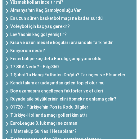
Yüzmek kolları inceltir mi?
Almanya'nın Kaç Şampiyonluğu Var
En uzun süren basketbol maçı ne kadar sürdü
Voleybol için kaç yaş gerekir?
Lev Yashin kaç gol yemiştir?
Kısa ve uzun mesafe koşuları arasındaki fark nedir
Kınıyorum nedir?
Fenerbahçe kaç defa Eurolig şampiyonu oldu
17 SKA Nedir? - Bilgi360
1 Şubat'ta Hangi Futbolcu Doğdu? Tarihçesi ve Efsaneler
Kendi takım arkadaşından gelen top el olur mu
Boy uzamasını engelleyen faktörler ve etkileri
Rüyada aile büyüklerinin elini öpmek ne anlama gelir?
01720 - Türkiye'nin Posta Kodu Bilgileri
Türkiye-Hollanda maçı golleri kim attı
EuroLeague 3. luk maçı ne zaman
1 Metreküp Su Nasıl Hesaplanır?