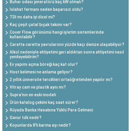
Buhar odası jeneratörü kaç kW olmalı?
Islahat fermanı neden başarısız oldu?
TDI mı daha iyi dizel mi?
Kaç çeşit çatal bıçak takımı var?
Cover Flow görünümü hangi işletim sistemlerinde
kullanılabilir?
Caretta caretta yavrularının yüzde kaçı denize ulaşabiliyor?
Alkol nedeniyle ehliyetimi geri aldıktan sonra ehliyetimi nasıl
yenileyebilirim?
Ev yapımı açma böreği kaç kat olur?
Host kelimesi ne anlama geliyor?
2 yıllık üniversite tercihleri ortaöğretimden yapılır mı?
Vitray cam ve plastik aynı mı?
Supra'nın en eski modeli
Ürün katalog çekimi kaç saat sürer?
Rüyada Banka Hesabına Yüklü Para Gelmesi
Gavur tdk nedir?
Koyunlarda 8'li karma aşı nedir?