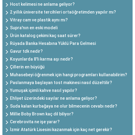
Host kelimesi ne anlama geliyor?
2 yıllık üniversite tercihleri ortaöğretimden yapılır mı?
Vitray cam ve plastik aynı mı?
Supra'nın en eski modeli
Ürün katalog çekimi kaç saat sürer?
Rüyada Banka Hesabına Yüklü Para Gelmesi
Gavur tdk nedir?
Koyunlarda 8'li karma aşı nedir?
Çillerin en büyüğü
Muhasebeyi öğrenmek için hangi programları kullanabilirim?
Paslanmaya başlayan tost makinesi nasıl düzeltilir?
Yumuşak içimli kahve nasıl yapılır?
Ehliyet üzerindeki sayılar ne anlama geliyor?
Suda kalan kurbağaya ne olur bilmecenin cevabı nedir?
Millie Boby Brown kaç dil biliyor?
Cerebrovita ne işe yarar?
İzmir Atatürk Lisesini kazanmak için kaç net gerekir?