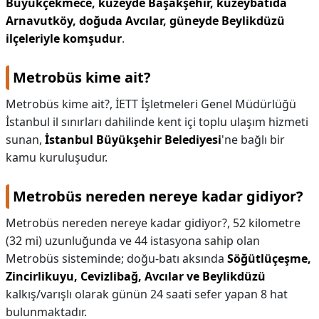
Büyükçekmece, kuzeyde Başakşehir, kuzeybatıda
Arnavutköy, doğuda Avcılar, güneyde Beylikdüzü
ilçeleriyle komşudur
.
Metrobüs kime ait?
Metrobüs kime ait?,
İETT İşletmeleri Genel Müdürlüğü
İstanbul il sınırları dahilinde kent içi toplu ulaşım hizmeti
sunan,
İstanbul Büyükşehir Belediyesi
'ne bağlı bir
kamu kuruluşudur.
Metrobüs nereden nereye kadar gidiyor?
Metrobüs nereden nereye kadar gidiyor?,
52 kilometre
(32 mi) uzunluğunda ve 44 istasyona sahip olan
Metrobüs sisteminde; doğu-batı aksında
Söğütlüçeşme,
Zincirlikuyu, Cevizlibağ, Avcılar ve Beylikdüzü
kalkış/varışlı olarak günün 24 saati sefer yapan 8 hat
bulunmaktadır.