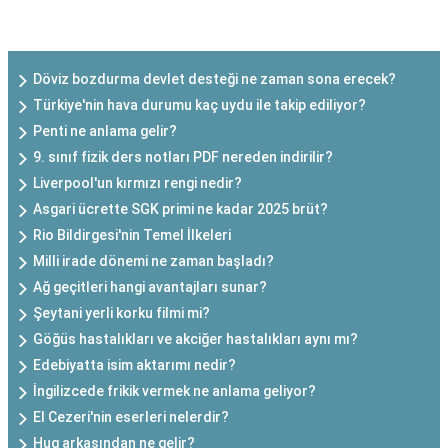
SON EKLENEN YAZILAR
Döviz bozdurma devlet desteği ne zaman sona erecek?
Türkiye'nin hava durumu kaç uydu ile takip ediliyor?
Penti ne anlama gelir?
9. sınıf fizik ders notları PDF nereden indirilir?
Liverpool'un kırmızı rengi nedir?
Asgari ücrette SGK primi ne kadar 2025 brüt?
Rio Bildirgesi'nin Temel İlkeleri
Milli irade dönemi ne zaman başladı?
Ağ geçitleri hangi avantajları sunar?
Şeytani yerli korku filmi mi?
Göğüs hastalıkları ve akciğer hastalıkları aynı mı?
Edebiyatta isim aktarımı nedir?
İngilizcede frikik vermek ne anlama geliyor?
El Cezeri'nin eserleri nelerdir?
Hug arkasından ne gelir?