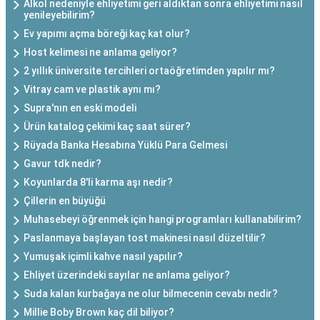
Alkol nedeniyle ehliyetimi geri aldıktan sonra ehliyetimi nasıl
yenileyebilirim?
Ev yapımı açma böreği kaç kat olur?
Host kelimesi ne anlama geliyor?
2 yıllık üniversite tercihleri ortaöğretimden yapılır mı?
Vitray cam ve plastik aynı mı?
Supra'nın en eski modeli
Ürün katalog çekimi kaç saat sürer?
Rüyada Banka Hesabına Yüklü Para Gelmesi
Gavur tdk nedir?
Koyunlarda 8'li karma aşı nedir?
Çillerin en büyüğü
Muhasebeyi öğrenmek için hangi programları kullanabilirim?
Paslanmaya başlayan tost makinesi nasıl düzeltilir?
Yumuşak içimli kahve nasıl yapılır?
Ehliyet üzerindeki sayılar ne anlama geliyor?
Suda kalan kurbağaya ne olur bilmecenin cevabı nedir?
Millie Boby Brown kaç dil biliyor?