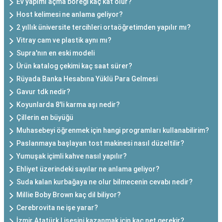
Ev yapımı açma böreği kaç kat olur?
Host kelimesi ne anlama geliyor?
2 yıllık üniversite tercihleri ortaöğretimden yapılır mı?
Vitray cam ve plastik aynı mı?
Supra'nın en eski modeli
Ürün katalog çekimi kaç saat sürer?
Rüyada Banka Hesabına Yüklü Para Gelmesi
Gavur tdk nedir?
Koyunlarda 8'li karma aşı nedir?
Çillerin en büyüğü
Muhasebeyi öğrenmek için hangi programları kullanabilirim?
Paslanmaya başlayan tost makinesi nasıl düzeltilir?
Yumuşak içimli kahve nasıl yapılır?
Ehliyet üzerindeki sayılar ne anlama geliyor?
Suda kalan kurbağaya ne olur bilmecenin cevabı nedir?
Millie Boby Brown kaç dil biliyor?
Cerebrovita ne işe yarar?
İzmir Atatürk Lisesini kazanmak için kaç net gerekir?