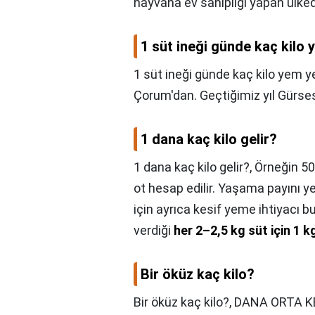
hayvana ev sahipliği yapan ülked
1 süt ineği günde kaç kilo 
1 süt ineği günde kaç kilo yem y
Çorum'dan. Geçtiğimiz yıl Gürses 
1 dana kaç kilo gelir?
1 dana kaç kilo gelir?,
Örneğin 500
ot hesap edilir. Yaşama payını y
için ayrıca kesif yeme ihtiyacı 
verdiği
her 2–2,5 kg süt için 1 k
Bir öküz kaç kilo?
Bir öküz kaç kilo?,
DANA ORTA KE