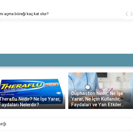
‹
Host kelimesi ne anlama geliyor?
Duphaston Nedir, Ne İşe
Theraflu Nedir? Ne İşe Yarar,
Yarar, Ne İçin Kullanılır,
Faydaları Nelerdir?
Faydaları ve Yan Etkiler..
neği