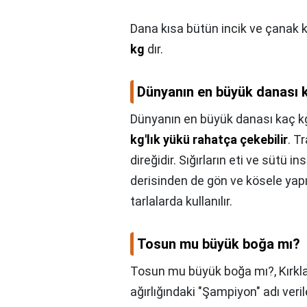
Dana kısa bütün incik ve çanak ke
kg
dır.
Dünyanın en büyük danası 
Dünyanın en büyük danası kaç k
kg'lık yükü rahatça çekebilir
. T
direğidir. Sığırların eti ve sütü i
derisinden de gön ve kösele yapı
tarlalarda kullanılır.
Tosun mu büyük boğa mı?
Tosun mu büyük boğa mı?,
Kırkl
ağırlığındaki "Şampiyon" adı ver