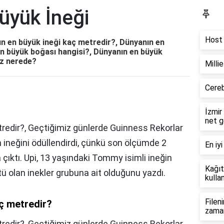
üyük İneği
Bl
Host 
ın en büyük ineği kaç metredir?, Dünyanın en
en büyük boğası hangisi?, Dünyanın en büyük
üz nerede?
Milli
Cereb
İzmir
net g
redir?, Geçtiğimiz günlerde Guinness Rekorlar
n ineğini ödüllendirdi, çünkü son ölçümde 2
En iyi
çıktı. Upi, 13 yaşındaki Tommy isimli ineğin
Kağıt
tü olan inekler grubuna ait olduğunu yazdı.
kullan
Filen
ç metredir?
zama
redir?,
Geçtiğimiz günlerde Guinness Rekorlar