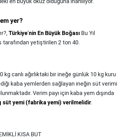
eki en büyük öküz olduğuna inanılıyor.
yem yer?
er?,
Türkiye
'
nin En Büyük Boğası
Bu Yıl
tarafından yetiştirilen 2 ton 40.
 kg canlı ağırlıktaki bir ineğe günlük 10 kg kuru
ediği kaba yemlerden sağlayan ineğin süt verimi
bulunmaktadır. Verim payı için kaba yem dışında
g süt yemi (fabrika yemi) verilmelidir
.
MİKLİ KISA BUT