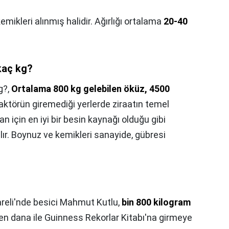
mikleri alınmış halidir. Ağırlığı ortalama
20-40
kaç kg?
g?,
Ortalama 800 kg gelebilen öküz, 4500
raktörün giremediği yerlerde ziraatın temel
nsan için en iyi bir besin kaynağı olduğu gibi
lır. Boynuz ve kemikleri sanayide, gübresi
areli'nde besici Mahmut Kutlu,
bin 800 kilogram
ilen dana ile Guinness Rekorlar Kitabı'na girmeye