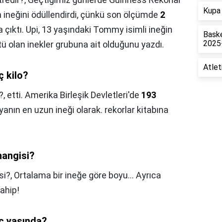
Kupa 
n ineğini ödüllendirdi, çünkü son ölçümde
2
 çıktı. Upi, 13 yaşındaki Tommy isimli ineğin
Baske
2025
tü olan inekler grubuna ait olduğunu yazdı.
Atlet
ç kilo?
?,
etti. Amerika Birleşik Devletleri'de
193
yanın en uzun ineği olarak. rekorlar kitabına
hangisi?
si?,
Ortalama bir ineğe göre boyu... Ayrıca
ahip!
ç yaşında?