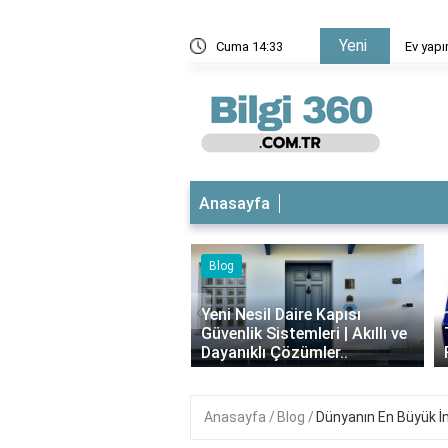
Yeni
Ev yapımı açma böreği kaç kat olur?
Cuma 14:33
Anasayfa
Blog
iyotikli Krem Açık
‹
a Sürülür mü?
Yeni Nesil Daire Kapısı
ımı, Faydaları ve
Güvenlik Sistemleri | Akıllı ve
i..
Dayanıklı Çözümler..
Anasayfa
Blog
Dünyanın En Büyük İ