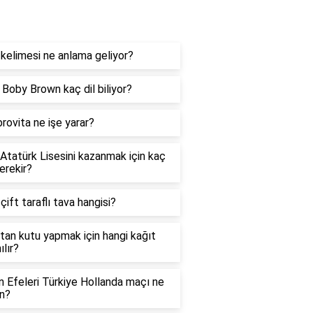
og
kelimesi ne anlama geliyor?
e Boby Brown kaç dil biliyor?
rovita ne işe yarar?
 Atatürk Lisesini kazanmak için kaç
erekir?
 çift taraflı tava hangisi?
tan kutu yapmak için hangi kağıt
ılır?
in Efeleri Türkiye Hollanda maçı ne
n?