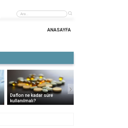
›
Host kelimesi ne anlama geliyor?
ANASAYFA
›
Daflon ne kadar süre
3 Aylık Bebek Günde K
kullanılmalı?
Mama Yer?