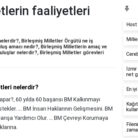
tlerin faaliyetleri
Bl
Host 
Milli
 nelerdir?, Birleşmiş Milletler Örgütü ne iş
uluş amacı nedir?, Birleşmiş Milletlerin amaç ve
ruluşlar nelerdir?, Birleşmiş Milletler görevleri
Cereb
İzmir
net g
tleri nelerdir?
En iyi
yapar?, 60 yılda 60 başarısı BM Kalkınmayı
Kağıt
tekler. ... BM İnsan Haklarının Gelişmesini. BM
kullan
 Barışa Yardımcı Olur. ... BM Çevreyi Korumaya
Filen
klarına.
zama