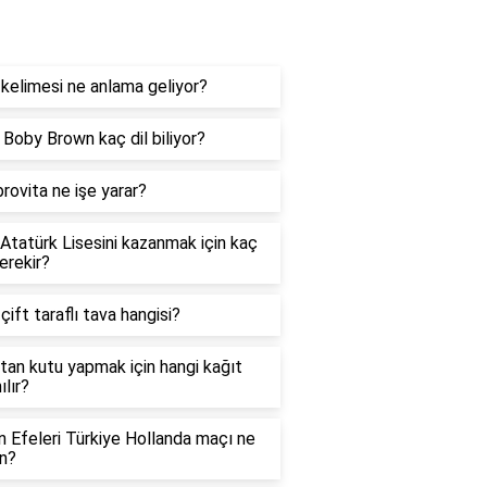
og
kelimesi ne anlama geliyor?
e Boby Brown kaç dil biliyor?
rovita ne işe yarar?
 Atatürk Lisesini kazanmak için kaç
erekir?
 çift taraflı tava hangisi?
tan kutu yapmak için hangi kağıt
ılır?
in Efeleri Türkiye Hollanda maçı ne
n?