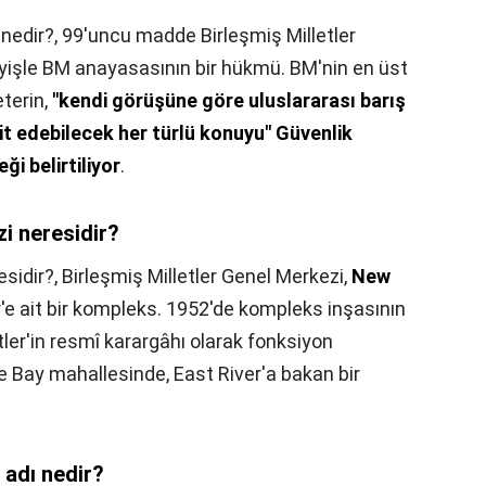
 nedir?,
99'uncu madde Birleşmiş Milletler
yişle BM anayasasının bir hükmü. BM'nin en üst
terin,
"kendi görüşüne göre uluslararası barış
it edebilecek her türlü konuyu" Güvenlik
ği belirtiliyor
.
zi neresidir?
esidir?,
Birleşmiş Milletler Genel Merkezi,
New
r'e ait bir kompleks. 1952'de kompleks inşasının
tler'in resmî karargâhı olarak fonksiyon
e Bay mahallesinde, East River'a bakan bir
 adı nedir?