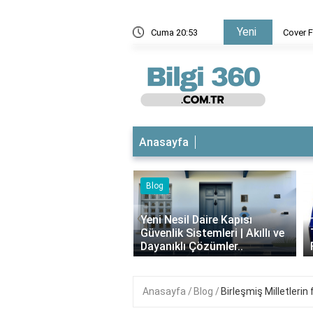
Yeni
er Flow görünümü hangi işletim sistemlerinde kullanılabilir?
Cuma 20:53
Anasayfa
Blog
iyotikli Krem Açık
‹
a Sürülür mü?
Yeni Nesil Daire Kapısı
ımı, Faydaları ve
Güvenlik Sistemleri | Akıllı ve
i..
Dayanıklı Çözümler..
Anasayfa
Blog
Birleşmiş Milletlerin 