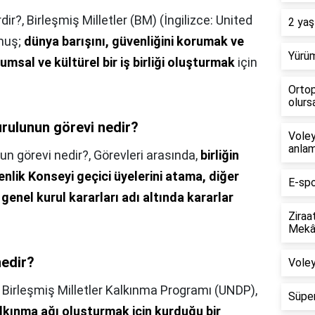
rdir?,
Birleşmiş Milletler (BM) (İngilizce: United
2 yaş
lmuş;
dünya barışını, güvenliğini korumak ve
Yürüm
msal ve kültürel bir iş birliği oluşturmak
için
Ortop
olursa
urulunun görevi nedir?
Voley
anlam
nun görevi nedir?,
Görevleri arasında,
birliğin
lik Konseyi geçici üyelerini atama, diğer
E-spo
genel kurul kararları adı altında kararlar
Ziraa
Mekân
nedir?
Voley
,
Birleşmiş Milletler Kalkınma Programı (UNDP),
Süper
alkınma ağı oluşturmak için kurduğu bir