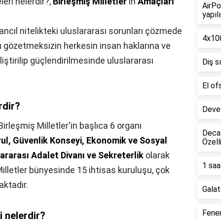
leri nelerdir?,
Birleşmiş Milletler
'in
Amaçları
AirPo
yapılı
ancıl nitelikteki uluslararası sorunları çözmede
4x100
rımı gözetmeksizin herkesin insan haklarına ve
iştirilip güçlendirilmesinde uluslararası
Diş s
El of
rdir?
Deve 
Birleşmiş Milletler'in başlıca 6 organı
Decat
ul, Güvenlik Konseyi, Ekonomik ve Sosyal
Özell
rarası Adalet Divanı ve Sekreterlik
olarak
1 saa
 Milletler bünyesinde 15 ihtisas kuruluşu, çok
ktadır.
Galat
Fener
i nelerdir?