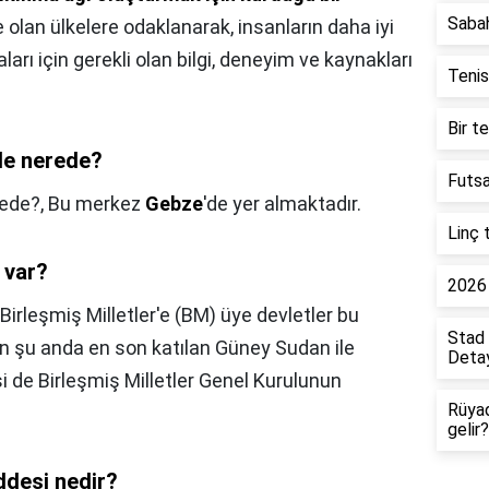
Saba
e olan ülkelere odaklanarak, insanların daha iyi
rı için gerekli olan bilgi, deneyim ve kaynakları
Tenis
Bir t
ede nerede?
Futsa
rede?,
Bu merkez
Gebze
'de yer almaktadır.
Linç 
 var?
2026 
Birleşmiş Milletler'e (BM) üye devletler bu
Stad 
n şu anda en son katılan Güney Sudan ile
Detay
i de Birleşmiş Milletler Genel Kurulunun
Rüya
gelir?
ddesi nedir?