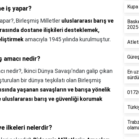
Kupa 
ne iş yapar?
yapar?,
Birleşmiş Milletler
uluslararası barış ve
Baske
2025
rasında dostane ilişkileri desteklemek,
eliştirmek
amacıyla 1945 yılında kurulmuştur.
Atlet
Güreş
uş amacı nedir?
cı nedir?,
İkinci Dünya Savaşı'ndan galip çıkan
En uz
sürdü
şturulan bir dünya teşkilatı olan Birleşmiş
arısında yaşanan savaşların ve barışa yönelik
01720
e uluslararası barış ve güvenliği korumak
Türki
Trabz
e ilkeleri nelerdir?
olam