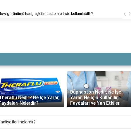
‹
Caretta caretta yavrularının yüzde kaçı denize ulaşabiliyor?
Duphaston Nedir, Ne İşe
Theraflu Nedir? Ne İşe Yarar,
Yarar, Ne İçin Kullanılır,
Faydaları Nelerdir?
Faydaları ve Yan Etkiler..
faaliyetleri nelerdir?