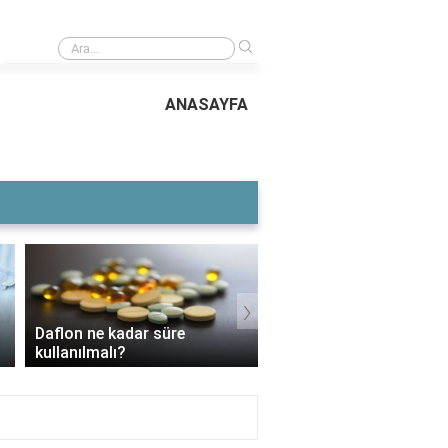
›
Caretta caretta yavrularının yüzde kaçı denize ulaşabiliyor?
ANASAYFA
›
Daflon ne kadar süre
3 Aylık Bebek Günde K
kullanılmalı?
Mama Yer?