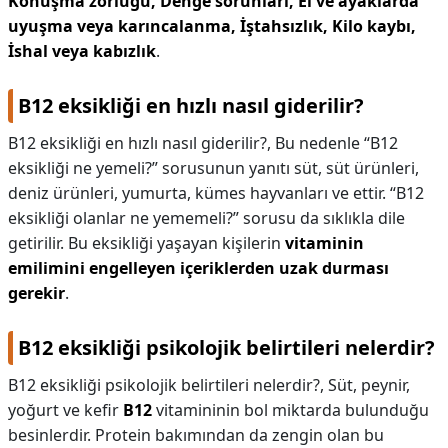
Konuşma zorluğu, Denge sorunları, El ve ayaklarda
uyuşma veya karıncalanma, İştahsızlık, Kilo kaybı,
İshal veya kabızlık
.
B12 eksikliği en hızlı nasıl giderilir?
B12 eksikliği en hızlı nasıl giderilir?,
Bu nedenle “B12
eksikliği ne yemeli?” sorusunun yanıtı süt, süt ürünleri,
deniz ürünleri, yumurta, kümes hayvanları ve ettir. “B12
eksikliği olanlar ne yememeli?” sorusu da sıklıkla dile
getirilir. Bu eksikliği yaşayan kişilerin
vitaminin
emilimini engelleyen içeriklerden uzak durması
gerekir
.
B12 eksikliği psikolojik belirtileri nelerdir?
B12 eksikliği psikolojik belirtileri nelerdir?,
Süt, peynir,
yoğurt ve kefir
B12
vitamininin bol miktarda bulunduğu
besinlerdir. Protein bakımından da zengin olan bu