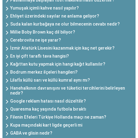
Paslanmaya başlayan tost makinesi nasıl düzeltilir?
Yumuşak içimli kahve nasıl yapılır?
Ehliyet üzerindeki sayılar ne anlama geliyor?
Suda kalan kurbağaya ne olur bilmecenin cevabı nedir?
Millie Boby Brown kaç dil biliyor?
Cerebrovita ne işe yarar?
İzmir Atatürk Lisesini kazanmak için kaç net gerekir?
En iyi çift taraflı tava hangisi?
Kağıttan kutu yapmak için hangi kağıt kullanılır?
Bodrum merkez ilçeleri hangileri?
Lilafİx küllü sarı ve küllü kumral aynı mı?
Hanehalkının davranışını ve tüketici tercihlerini belirleyen
nedir?
Google reklam hatası nasıl düzeltilir?
Quaresma kaç yaşında futbola bıraktı
Filenin Efeleri Türkiye Hollanda maçı ne zaman?
Kupa maçındaki kart ligde geçerli mi
GABA ve glisin nedir?