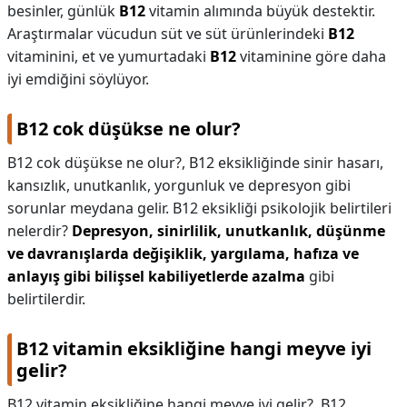
besinler, günlük
B12
vitamin alımında büyük destektir.
Araştırmalar vücudun süt ve süt ürünlerindeki
B12
vitaminini, et ve yumurtadaki
B12
vitaminine göre daha
iyi emdiğini söylüyor.
B12 cok düşükse ne olur?
B12 cok düşükse ne olur?,
B12 eksikliğinde sinir hasarı,
kansızlık, unutkanlık, yorgunluk ve depresyon gibi
sorunlar meydana gelir. B12 eksikliği psikolojik belirtileri
nelerdir?
Depresyon, sinirlilik, unutkanlık, düşünme
ve davranışlarda değişiklik, yargılama, hafıza ve
anlayış gibi bilişsel kabiliyetlerde azalma
gibi
belirtilerdir.
B12 vitamin eksikliğine hangi meyve iyi
gelir?
B12 vitamin eksikliğine hangi meyve iyi gelir?,
B12