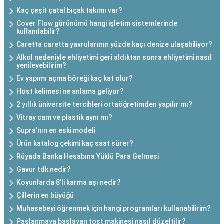
Kaç çeşit çatal bıçak takımı var?
Cover Flow görünümü hangi işletim sistemlerinde
kullanılabilir?
Caretta caretta yavrularının yüzde kaçı denize ulaşabiliyor?
Alkol nedeniyle ehliyetimi geri aldıktan sonra ehliyetimi nasıl
yenileyebilirim?
Ev yapımı açma böreği kaç kat olur?
Host kelimesi ne anlama geliyor?
2 yıllık üniversite tercihleri ortaöğretimden yapılır mı?
Vitray cam ve plastik aynı mı?
Supra'nın en eski modeli
Ürün katalog çekimi kaç saat sürer?
Rüyada Banka Hesabına Yüklü Para Gelmesi
Gavur tdk nedir?
Koyunlarda 8'li karma aşı nedir?
Çillerin en büyüğü
Muhasebeyi öğrenmek için hangi programları kullanabilirim?
Paslanmaya başlayan tost makinesi nasıl düzeltilir?