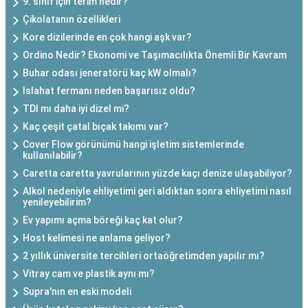
9. sınıf için terim nedir?
Çikolatanın özellikleri
Kore dizilerinde en çok hangi aşk var?
Ordino Nedir? Ekonomi ve Taşımacılıkta Önemli Bir Kavram
Buhar odası jeneratörü kaç kW olmalı?
Islahat fermanı neden başarısız oldu?
TDI mı daha iyi dizel mi?
Kaç çeşit çatal bıçak takımı var?
Cover Flow görünümü hangi işletim sistemlerinde
kullanılabilir?
Caretta caretta yavrularının yüzde kaçı denize ulaşabiliyor?
Alkol nedeniyle ehliyetimi geri aldıktan sonra ehliyetimi nasıl
yenileyebilirim?
Ev yapımı açma böreği kaç kat olur?
Host kelimesi ne anlama geliyor?
2 yıllık üniversite tercihleri ortaöğretimden yapılır mı?
Vitray cam ve plastik aynı mı?
Supra'nın en eski modeli