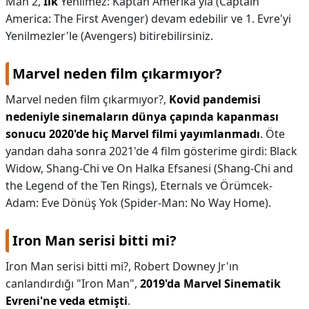
Man 2,
İlk
Yenilmez: Kaptan Amerika'yla (Captain
America: The First Avenger) devam edebilir ve 1. Evre'yi
Yenilmezler'le (Avengers) bitirebilirsiniz.
Marvel neden film çıkarmıyor?
Marvel neden film çıkarmıyor?,
Kovid pandemisi
nedeniyle sinemaların dünya çapında kapanması
sonucu 2020'de hiç Marvel filmi yayımlanmadı
. Öte
yandan daha sonra 2021'de 4 film gösterime girdi: Black
Widow, Shang-Chi ve On Halka Efsanesi (Shang-Chi and
the Legend of the Ten Rings), Eternals ve Örümcek-
Adam: Eve Dönüş Yok (Spider-Man: No Way Home).
Iron Man serisi bitti mi?
Iron Man serisi bitti mi?,
Robert Downey Jr'ın
canlandırdığı "Iron Man",
2019'da Marvel Sinematik
Evreni'ne veda etmişti
.