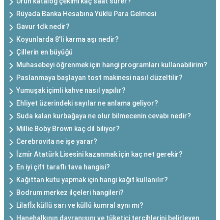
Ürün katalog çekimi kaç saat sürer?
Rüyada Banka Hesabına Yüklü Para Gelmesi
Gavur tdk nedir?
Koyunlarda 8'li karma aşı nedir?
Çillerin en büyüğü
Muhasebeyi öğrenmek için hangi programları kullanabilirim?
Paslanmaya başlayan tost makinesi nasıl düzeltilir?
Yumuşak içimli kahve nasıl yapılır?
Ehliyet üzerindeki sayılar ne anlama geliyor?
Suda kalan kurbağaya ne olur bilmecenin cevabı nedir?
Millie Boby Brown kaç dil biliyor?
Cerebrovita ne işe yarar?
İzmir Atatürk Lisesini kazanmak için kaç net gerekir?
En iyi çift taraflı tava hangisi?
Kağıttan kutu yapmak için hangi kağıt kullanılır?
Bodrum merkez ilçeleri hangileri?
Lilafİx küllü sarı ve küllü kumral aynı mı?
Hanehalkının davranışını ve tüketici tercihlerini belirleyen