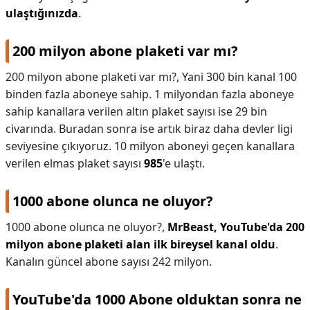
ulaştığınızda
.
200 milyon abone plaketi var mı?
200 milyon abone plaketi var mı?,
Yani 300 bin kanal 100
binden fazla aboneye sahip. 1 milyondan fazla aboneye
sahip kanallara verilen altın plaket sayısı ise 29 bin
civarında. Buradan sonra ise artık biraz daha devler ligi
seviyesine çıkıyoruz. 10 milyon aboneyi geçen kanallara
verilen elmas plaket sayısı
985
'e ulaştı.
1000 abone olunca ne oluyor?
1000 abone olunca ne oluyor?,
MrBeast, YouTube'da 200
milyon abone plaketi alan ilk bireysel kanal oldu
.
Kanalın güncel abone sayısı 242 milyon.
YouTube'da 1000 Abone olduktan sonra ne