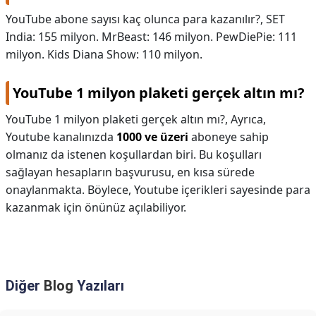
YouTube abone sayısı kaç olunca para kazanılır?,
SET
India: 155 milyon. MrBeast: 146 milyon. PewDiePie: 111
milyon. Kids Diana Show: 110 milyon.
YouTube 1 milyon plaketi gerçek altın mı?
YouTube 1 milyon plaketi gerçek altın mı?,
Ayrıca,
Youtube kanalınızda
1000 ve üzeri
aboneye sahip
olmanız da istenen koşullardan biri. Bu koşulları
sağlayan hesapların başvurusu, en kısa sürede
onaylanmakta. Böylece, Youtube içerikleri sayesinde para
kazanmak için önünüz açılabiliyor.
Diğer
Blog
Yazıları